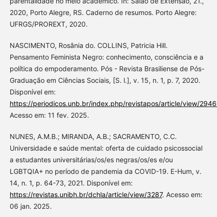
parentalidade no meio acadêmico. In: Salão de Extensão, 21.,
2020, Porto Alegre, RS. Caderno de resumos. Porto Alegre:
UFRGS/PROREXT, 2020.
NASCIMENTO, Rosânia do. COLLINS, Patricia Hill.
Pensamento Feminista Negro: conhecimento, consciência e a
política do empoderamento. Pós - Revista Brasiliense de Pós-
Graduação em Ciências Sociais, [S. l.], v. 15, n. 1, p. 7, 2020.
Disponível em:
https://periodicos.unb.br/index.php/revistapos/article/view/294
Acesso em: 11 fev. 2025.
NUNES, A.M.B.; MIRANDA, A.B.; SACRAMENTO, C.C.
Universidade e saúde mental: oferta de cuidado psicossocial
a estudantes universitárias/os/es negras/os/es e/ou
LGBTQIA+ no período de pandemia da COVID-19. E-Hum, v.
14, n. 1, p. 64-73, 2021. Disponível em:
https://revistas.unibh.br/dchla/article/view/3287
. Acesso em:
06 jan. 2025.