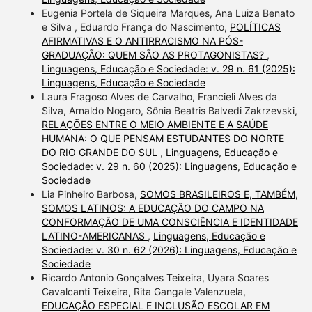
Eugenia Portela de Siqueira Marques, Ana Luiza Benato
e Silva , Eduardo França do Nascimento,
POLÍTICAS
AFIRMATIVAS E O ANTIRRACISMO NA PÓS-
GRADUAÇÃO: QUEM SÃO AS PROTAGONISTAS?
,
Linguagens, Educação e Sociedade: v. 29 n. 61 (2025):
Linguagens, Educação e Sociedade
Laura Fragoso Alves de Carvalho, Francieli Alves da
Silva, Arnaldo Nogaro, Sônia Beatris Balvedi Zakrzevski,
RELAÇÕES ENTRE O MEIO AMBIENTE E A SAÚDE
HUMANA: O QUE PENSAM ESTUDANTES DO NORTE
DO RIO GRANDE DO SUL
,
Linguagens, Educação e
Sociedade: v. 29 n. 60 (2025): Linguagens, Educação e
Sociedade
Lia Pinheiro Barbosa,
SOMOS BRASILEIROS E, TAMBÉM,
SOMOS LATINOS: A EDUCAÇÃO DO CAMPO NA
CONFORMAÇÃO DE UMA CONSCIÊNCIA E IDENTIDADE
LATINO-AMERICANAS
,
Linguagens, Educação e
Sociedade: v. 30 n. 62 (2026): Linguagens, Educação e
Sociedade
Ricardo Antonio Gonçalves Teixeira, Uyara Soares
Cavalcanti Teixeira, Rita Gangale Valenzuela,
EDUCAÇÃO ESPECIAL E INCLUSÃO ESCOLAR EM