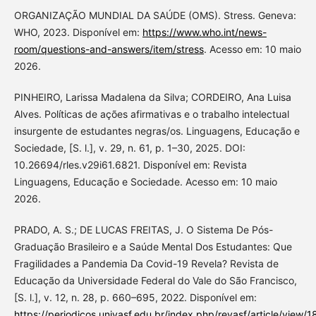
ORGANIZAÇÃO MUNDIAL DA SAÚDE (OMS). Stress. Geneva:
WHO, 2023. Disponível em:
https://www.who.int/news-
room/questions-and-answers/item/stress
. Acesso em: 10 maio
2026.
PINHEIRO, Larissa Madalena da Silva; CORDEIRO, Ana Luisa
Alves. Políticas de ações afirmativas e o trabalho intelectual
insurgente de estudantes negras/os. Linguagens, Educação e
Sociedade, [S. l.], v. 29, n. 61, p. 1–30, 2025. DOI:
10.26694/rles.v29i61.6821. Disponível em: Revista
Linguagens, Educação e Sociedade. Acesso em: 10 maio
2026.
PRADO, A. S.; DE LUCAS FREITAS, J. O Sistema De Pós-
Graduação Brasileiro e a Saúde Mental Dos Estudantes: Que
Fragilidades a Pandemia Da Covid-19 Revela? Revista de
Educação da Universidade Federal do Vale do São Francisco,
[S. l.], v. 12, n. 28, p. 660–695, 2022. Disponível em:
https://periodicos.univasf.edu.br/index.php/revasf/article/view/