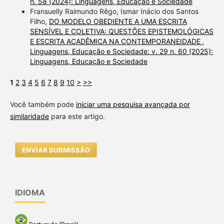
n. 58 (2024): Linguagens, Educação e Sociedade
Fransuelly Raimundo Rêgo, Ismar Inácio dos Santos
Filho,
DO MODELO OBEDIENTE A UMA ESCRITA
SENSÍVEL E COLETIVA: QUESTÕES EPISTEMOLÓGICAS
E ESCRITA ACADÊMICA NA CONTEMPORANEIDADE
,
Linguagens, Educação e Sociedade: v. 29 n. 60 (2025):
Linguagens, Educação e Sociedade
1
2
3
4
5
6
7
8
9
10
>
>>
Você também pode
iniciar uma pesquisa avançada por
similaridade
para este artigo.
ENVIAR SUBMISSÃO
IDIOMA