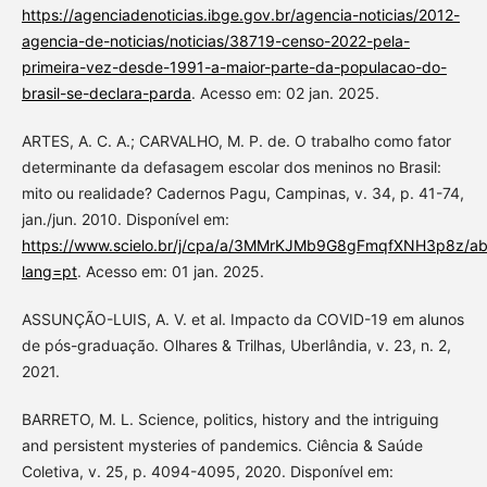
https://agenciadenoticias.ibge.gov.br/agencia-noticias/2012-
agencia-de-noticias/noticias/38719-censo-2022-pela-
primeira-vez-desde-1991-a-maior-parte-da-populacao-do-
brasil-se-declara-parda
. Acesso em: 02 jan. 2025.
ARTES, A. C. A.; CARVALHO, M. P. de. O trabalho como fator
determinante da defasagem escolar dos meninos no Brasil:
mito ou realidade? Cadernos Pagu, Campinas, v. 34, p. 41-74,
jan./jun. 2010. Disponível em:
https://www.scielo.br/j/cpa/a/3MMrKJMb9G8gFmqfXNH3p8z/abs
lang=pt
. Acesso em: 01 jan. 2025.
ASSUNÇÃO-LUIS, A. V. et al. Impacto da COVID-19 em alunos
de pós-graduação. Olhares & Trilhas, Uberlândia, v. 23, n. 2,
2021.
BARRETO, M. L. Science, politics, history and the intriguing
and persistent mysteries of pandemics. Ciência & Saúde
Coletiva, v. 25, p. 4094-4095, 2020. Disponível em: