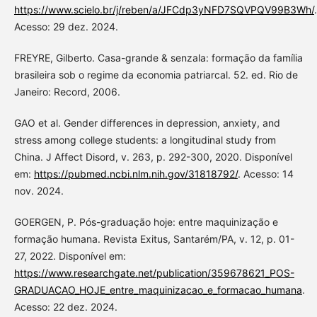
https://www.scielo.br/j/reben/a/JFCdp3yNFD7SQVPQV99B3Wh/
.
Acesso: 29 dez. 2024.
FREYRE, Gilberto. Casa-grande & senzala: formação da família
brasileira sob o regime da economia patriarcal. 52. ed. Rio de
Janeiro: Record, 2006.
GAO et al. Gender differences in depression, anxiety, and
stress among college students: a longitudinal study from
China. J Affect Disord, v. 263, p. 292-300, 2020. Disponível
em:
https://pubmed.ncbi.nlm.nih.gov/31818792/
. Acesso: 14
nov. 2024.
GOERGEN, P. Pós-graduação hoje: entre maquinização e
formação humana. Revista Exitus, Santarém/PA, v. 12, p. 01-
27, 2022. Disponível em:
https://www.researchgate.net/publication/359678621_POS-
GRADUACAO_HOJE_entre_maquinizacao_e_formacao_humana
.
Acesso: 22 dez. 2024.