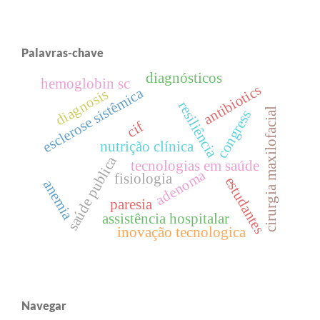
Palavras-chave
diagnósticos
hemoglobin sc
antibiotics
esclerose sistêmica
diagnosis
resiliência
cirurgia maxilofacial
congress
cif
nutrição clínica
saúde publica
tecnologias em saúde
adenoma
fisiologia
estudantes
anemia
paresia
assistência hospitalar
inovação tecnologica
Navegar