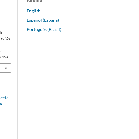
English
Español (España)
.
Português (Brasil)
de
rnal De
53.
p.8153
pecial
a