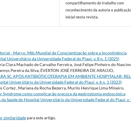
compartilhamento do trabalho com
reconhecimento da autoria e publicaçã
inicial nesta revista.
torial - Março: Mês Mundial de Conscientização sobre a Incontinência
tal Universitário da Universidade Federal do Piauí: v. 8 n. 1 (2025)
Maria Clara Machado de Carvalho Ferreira, José Felipe Pinheiro do Nasci
on Dannys Pereira da Silva, ÉVERTON JOSÉ FERREIRA DE ARAÚJO,
A SC APÓS ANTIBIÓTICOTERAPIA EM AMBIENTE HOSPITALAR: RE
ital Universitário da Universidade Federal do Piauí: v. 6 n. 1 (2023)
s Cortez , Mariana da Rocha Bezerra, Murilo Henrique Lima Mineiro,
r Syndrome como complicação precoce da gastrostomia endoscópica
 da Saúde do Hospital Universitário da Universidade Federal do Piauí: v. 
r similaridade
para este artigo.