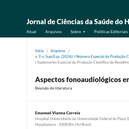
Jornal de Ciências da Saúde do H
Atual
Arquivos
Sobre
Políticas Editoriais
Início
/
Arquivos
/
v. 9 n. Supl.Esp. (2026): I Número Especial da Produção 
I Suplemento Especial da Produção Científica da Residê
Aspectos fonoaudiológicos e
Revisão de literatura
Emanuel Vianna Correia
Hospital Universitário da Universidade Federal do Piauí, 
Hospitalares - EBSERH. HU Brasil.