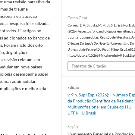
ar uma revisão narrativa da
timas de trauma
ncionais e a atuação
Como Citar
s:
a pesquisa foi realizada
Correia, E. V., Batista, M. M. da S. L., & Silva, E. da
ntrados 14 artigos no
(2026). Aspectos fonoaudiológicos em vítimas 
es adicionados ao banco de
trauma raquimedular: Revisão de literatura.
Jo
Ciências Da Saúde Do Hospital Universitário Da
s. Foram incluídos oito
Universidade Federal Do Piauí
,
9
(Supl.Esp.), e81
ão, deglutição e
https://doi.org/10.26694/jcshu-ufpi.v9iSupl.Es
a revisão relatam, em
Fomatos de Citação
 medular em nove países
ologia desempenha papel
trauma raquimedular,
Edição
omplicações e melhora da
v. 9 n. Supl.Esp. (2026): I Número Es
da Produção Científica da Residênci
Multiprofissional em Saúde do HU-
UFPI/HU Brasil
Seção
I Suplemento Especial da Produção