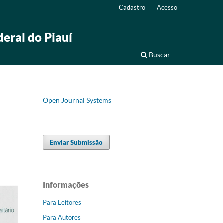
Cadastro
Acesso
deral do Piauí
Buscar
Open Journal Systems
Enviar Submissão
Informações
Para Leitores
Para Autores