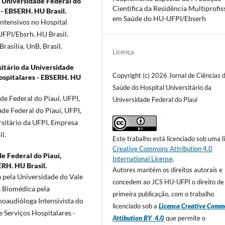
a Universidade Federal do
Científica da Residência Multiprofis
 - EBSERH. HU Brasil.
em Saúde do HU-UFPI/Ebserh
ntensivos no Hospital
UFPI/Ebsrh. HU Brasil.
asília, UnB, Brasil.
Licença
sitário da Universidade
Copyright (c) 2026 Jornal de Ciências 
Hospitalares - EBSERH. HU
Saúde do Hospital Universitário da
e Federal do Piauí, UFPI,
Universidade Federal do Piauí
de Federal do Piauí, UFPI,
rsitário da UFPI, Empresa
l.
Este trabalho está licenciado sob uma l
Creative Commons Attribution 4.0
e Federal do Piauí,
International License
.
ERH. HU Brasil.
Autores mantém os direitos autorais e
pela Universidade do Vale
concedem ao JCS HU-UFPI o direito de
a Biomédica pela
primeira publicação, com o trabalho
noaudióloga Intensivista do
licenciado sob a
Licença Creative Comm
e Serviços Hospitalares -
Attibution BY
4.0
que permite o