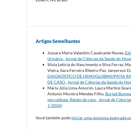
Artigos Semelhantes
Jussara Maria Valentim Cavalcante Nunes,
Edi
Urinária
,
Jornal de Ciências da Saúde do Hospi
Silvia Leticia do Nascimento e Silva Ferraz, 
Vieira, Ilara Ferreira Ribeiro Paz, Janyers
DIAGNÓSTICO DE HEMOGLOBINOPATIA RAR
DE CASO
,
Jornal de Ciências da Saúde do Hosp
Maria Júlia Lima Amorim, Laura Martins Soare
Antonio Moreira Mendes Filho,
Buried Bumpe
percutânea: Relato de caso
,
Jornal de Ciências
1 (2026)
Você também pode
iniciar uma pesquisa avançada po