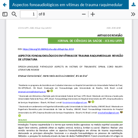
Aspectos fonoaudiológicos em vítimas de trauma raquimedular