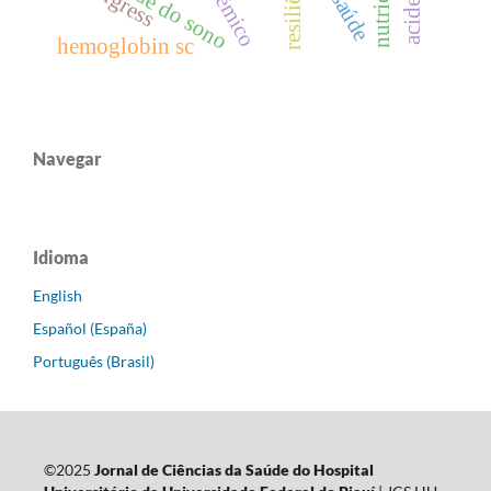
qualidade do sono
resiliência
congress
hemoglobin sc
Navegar
Idioma
English
Español (España)
Português (Brasil)
©2025
Jornal de Ciências da Saúde do Hospital