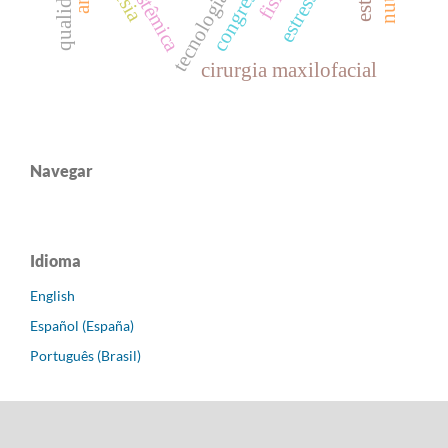
congress
cirurgia maxilofacial
Navegar
Idioma
English
Español (España)
Português (Brasil)