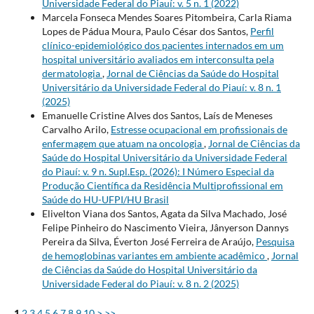
Universidade Federal do Piauí: v. 5 n. 1 (2022)
Marcela Fonseca Mendes Soares Pitombeira, Carla Riama
Lopes de Pádua Moura, Paulo César dos Santos,
Perfil
clínico-epidemiológico dos pacientes internados em um
hospital universitário avaliados em interconsulta pela
dermatologia
,
Jornal de Ciências da Saúde do Hospital
Universitário da Universidade Federal do Piauí: v. 8 n. 1
(2025)
Emanuelle Cristine Alves dos Santos, Laís de Meneses
Carvalho Arilo,
Estresse ocupacional em profissionais de
enfermagem que atuam na oncologia
,
Jornal de Ciências da
Saúde do Hospital Universitário da Universidade Federal
do Piauí: v. 9 n. Supl.Esp. (2026): I Número Especial da
Produção Científica da Residência Multiprofissional em
Saúde do HU-UFPI/HU Brasil
Elivelton Viana dos Santos, Agata da Silva Machado, José
Felipe Pinheiro do Nascimento Vieira, Jânyerson Dannys
Pereira da Silva, Éverton José Ferreira de Araújo,
Pesquisa
de hemoglobinas variantes em ambiente acadêmico
,
Jornal
de Ciências da Saúde do Hospital Universitário da
Universidade Federal do Piauí: v. 8 n. 2 (2025)
1
2
3
4
5
6
7
8
9
10
>
>>