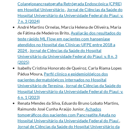
Colangiopancreatografia Retrógrada Endoscópica (CPRE)
em Hospital Universitário
,
Jornal de Ciências da Saúde do
Hospital Universitário da Universidade Federal do Piauí: v.
7 n. 3 (2024)
André Martins Ornelas, Marcia Helena de Oliveira, Maria
de Fátima de Medeiros Brito,
Avaliação dos resultados do
teste rápido ML Flow em pacientes com hanseníase
atendidos no Hospital das Clínicas-UFPE entre 2018 a
2024
,
Jornal de Ciências da Saúde do Hospital
Universitário da Universidade Federal do Piauí: v. 8 n. 3
(2025)
Isabelly Cristina Honorato de Queiroz, Carla Riama Lopes
Pádua Moura,
Perfil clínico e epidemiológicos dos
pacientes dermatológicos internados no Hospital
Universitário de Teresina
,
Jornal de Ciências da Saúde do
Hospital Universitário da Universidade Federal do Piauí: v.
6 n. 1 (2023)
Renata Mendes da Silva, Eduardo Bruno Lobato Martins,
Raimundo José Cunha Araújo Junior,
Achados
tomográficos dos pacientes com Pancreatite Aguda no
Hospital Universitário da Universidade Federal do Piauí
,
Jornal de Ciências da Saúde do Hospital Universitário da