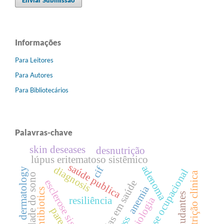
Enviar Submissão
Informações
Para Leitores
Para Autores
Para Bibliotecários
Palavras-chave
skin deseases
desnutrição
lúpus eritematoso sistêmico
saúde publica
adenoma
diagnosis
cif
dermatology
estresse ocupacional
nutrição clínica
qualidade do sono
esclerose sistêmica
tecnologias em saúde
anemia
antibiotics
estudantes
fisiologia
resiliência
paresia