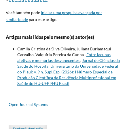
Você também pode
iniciar uma pesquisa avançada por
similaridade
para este artigo.
Artigos mais lidos pelo mesmo(s) autor(es)
Camila Cristina da Silva Oliveira, Juliana Burlamaqui
Carvalho, Valquíria Pereira da Cunha ,
Entre lacunas
afetivas e memórias desvanecentes
,
Jornal de Ciências da
Saúde do Hospital Universitário da Universidade Federal
do Piauí: v. 9 n. Supl.Esp. (2026): I Número Especial da
Produção Científica da Residência Multiprofissional em
Saúde do HU-UFPI/HU Brasil
Open Journal Systems