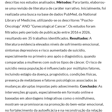
descritas nos estudos analisados.
Métodos:
Para tanto, elaborou-
se uma revisão de literatura de caráter narrativo. Inicialmente, foi
realizada uma busca na base de dados PubMed, da National
Library of Medicine, utilizando-se os descritores “Psycho-
Oncology” AND “Gynecological Cancer”. Os estudos foram
filtrados pelo período de publicação entre 2016 e 2026,
resultando em 35 trabalhos identificados.
Resultados:
A
literatura evidencia elevados níveis de sofrimento emocional,
sintomas depressivos e risco aumentado de suicídio,
especialmente no primeiro ano após o diagnóstico, quando
comparadas a mulheres com outros tipos de câncer. O risco de
suicídio nessa população é influenciado por múltiplos fatores,
incluindo estágio da doença, prognóstico, condições físicas,
presença de metástases e fatores psicológicos associados às
mudanças abruptas impostas pelo adoecimento.
Conclusão:
As
intervenções grupais, especialmente em formato online e
baseadas em abordagens integrativas como o mindfulness,
mostram-se promissoras na promoção do bem-estar emocional,
no fortalecimento da autoeficácia e na reconstrução da relação