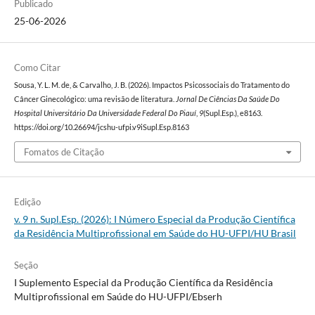
Publicado
25-06-2026
Como Citar
Sousa, Y. L. M. de, & Carvalho, J. B. (2026). Impactos Psicossociais do Tratamento do
Câncer Ginecológico: uma revisão de literatura.
Jornal De Ciências Da Saúde Do
Hospital Universitário Da Universidade Federal Do Piauí
,
9
(Supl.Esp.), e8163.
https://doi.org/10.26694/jcshu-ufpi.v9iSupl.Esp.8163
Fomatos de Citação
Edição
v. 9 n. Supl.Esp. (2026): I Número Especial da Produção Científica
da Residência Multiprofissional em Saúde do HU-UFPI/HU Brasil
Seção
I Suplemento Especial da Produção Científica da Residência
Multiprofissional em Saúde do HU-UFPI/Ebserh