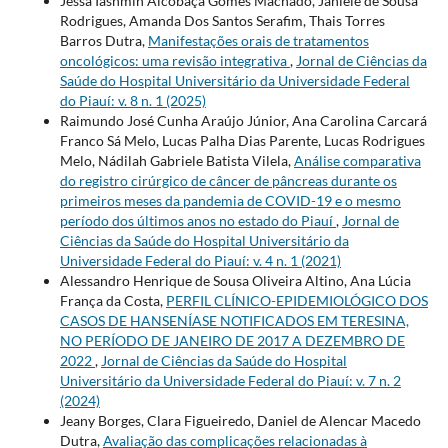
Jessa Iashmin Alcobaça Gomes Machado, Janiele de Sousa
Rodrigues, Amanda Dos Santos Serafim, Thais Torres
Barros Dutra,
Manifestações orais de tratamentos
oncológicos: uma revisão integrativa
,
Jornal de Ciências da
Saúde do Hospital Universitário da Universidade Federal
do Piauí: v. 8 n. 1 (2025)
Raimundo José Cunha Araújo Júnior, Ana Carolina Carcará
Franco Sá Melo, Lucas Palha Dias Parente, Lucas Rodrigues
Melo, Nádilah Gabriele Batista Vilela,
Análise comparativa
do registro cirúrgico de câncer de pâncreas durante os
primeiros meses da pandemia de COVID-19 e o mesmo
período dos últimos anos no estado do Piauí
,
Jornal de
Ciências da Saúde do Hospital Universitário da
Universidade Federal do Piauí: v. 4 n. 1 (2021)
Alessandro Henrique de Sousa Oliveira Altino, Ana Lúcia
França da Costa,
PERFIL CLÍNICO-EPIDEMIOLÓGICO DOS
CASOS DE HANSENÍASE NOTIFICADOS EM TERESINA,
NO PERÍODO DE JANEIRO DE 2017 A DEZEMBRO DE
2022
,
Jornal de Ciências da Saúde do Hospital
Universitário da Universidade Federal do Piauí: v. 7 n. 2
(2024)
Jeany Borges, Clara Figueiredo, Daniel de Alencar Macedo
Dutra,
Avaliação das complicações relacionadas à