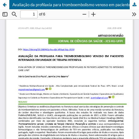
Avaliação da profilaxia para tromboembolismo venoso em pacientes internados em Unidade de Terapia Intensiva