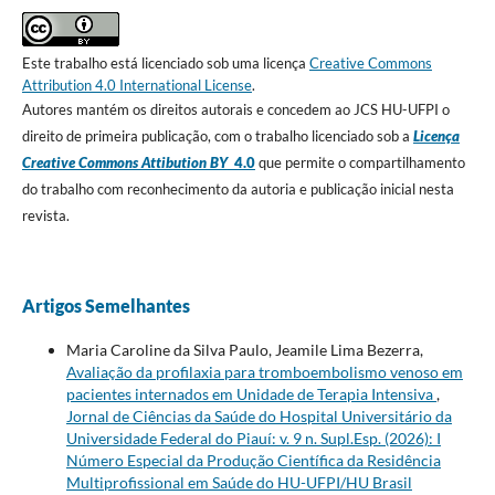
Este trabalho está licenciado sob uma licença
Creative Commons
Attribution 4.0 International License
.
Autores mantém os direitos autorais e concedem ao JCS HU-UFPI o
direito de primeira publicação, com o trabalho licenciado sob a
Licença
Creative Commons Attibution BY
4.0
que permite o compartilhamento
do trabalho com reconhecimento da autoria e publicação inicial nesta
revista.
Artigos Semelhantes
Maria Caroline da Silva Paulo, Jeamile Lima Bezerra,
Avaliação da profilaxia para tromboembolismo venoso em
pacientes internados em Unidade de Terapia Intensiva
,
Jornal de Ciências da Saúde do Hospital Universitário da
Universidade Federal do Piauí: v. 9 n. Supl.Esp. (2026): I
Número Especial da Produção Científica da Residência
Multiprofissional em Saúde do HU-UFPI/HU Brasil