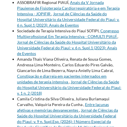
ASSOBRAFIR Regional PIAUÍ,
Anais da V Jornada
Piauiense de Fisioterapia Cardiorrespiratória e em Terapia
Intensiva - JOPIFIR
,
Jornal de Ciências da Saúde do
Hospital Universitário da Universidade Federal do Piauí: v.
6 n. Supl.1 (2023): Anais de Eventos
Sociedade de Terapia Intensiva do Piauí SOTIPI,
Congresso
Multiprofissional Em Terapia Intensiva - COMULTI PIAUÍ
,
Jornal de Ciências da Saúde do Hospital Universitário da
Universidade Federal do Piauí: v. 6 n. Supl.1 (2023): Anais
de Eventos
Amanda Thaís Viana Oliveira, Renata de Sousa Gomes,
Andressa Lima Monteiro, Carlos Eduardo Pires Galvão,
Giancarlos de Lima Bezerra, Nayra Anielly Lima Cabral,
Constipação e diarreia em pacientes internados em
unidades de terapia intensiva
,
Jornal de Ciências da Saúde
do Hospital Universitário da Universidade Federal do Piauí:
v. 1 n. 2 (2018)
Camila Cristina da Silva Oliveira, Juliana Burlamaqui
Carvalho, Valquíria Pereira da Cunha ,
Entre lacunas
afetivas e memórias desvanecentes
,
Jornal de Ciências da
Saúde do Hospital Universitário da Universidade Federal
do Piauí: v. 9 n. Supl.Esp. (2026): I Número Especial da