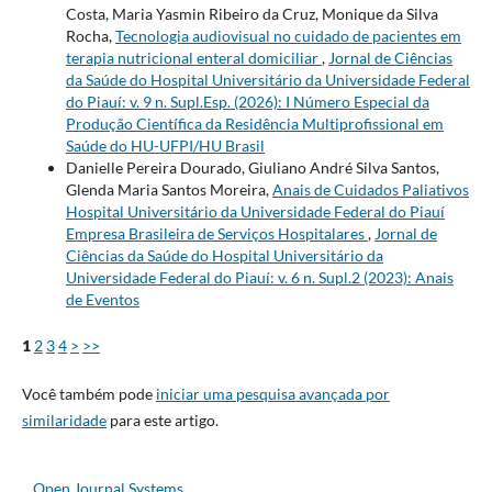
Costa, Maria Yasmin Ribeiro da Cruz, Monique da Silva
Rocha,
Tecnologia audiovisual no cuidado de pacientes em
terapia nutricional enteral domiciliar
,
Jornal de Ciências
da Saúde do Hospital Universitário da Universidade Federal
do Piauí: v. 9 n. Supl.Esp. (2026): I Número Especial da
Produção Científica da Residência Multiprofissional em
Saúde do HU-UFPI/HU Brasil
Danielle Pereira Dourado, Giuliano André Silva Santos,
Glenda Maria Santos Moreira,
Anais de Cuidados Paliativos
Hospital Universitário da Universidade Federal do Piauí
Empresa Brasileira de Serviços Hospitalares
,
Jornal de
Ciências da Saúde do Hospital Universitário da
Universidade Federal do Piauí: v. 6 n. Supl.2 (2023): Anais
de Eventos
1
2
3
4
>
>>
Você também pode
iniciar uma pesquisa avançada por
similaridade
para este artigo.
Open Journal Systems