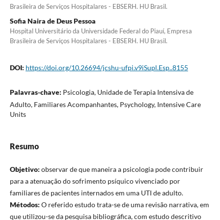
Brasileira de Serviços Hospitalares - EBSERH. HU Brasil.
Sofia Naira de Deus Pessoa
Hospital Universitário da Universidade Federal do Piauí, Empresa
Brasileira de Serviços Hospitalares - EBSERH. HU Brasil.
DOI:
https://doi.org/10.26694/jcshu-ufpi.v9iSupl.Esp..8155
Palavras-chave:
Psicologia, Unidade de Terapia Intensiva de
Adulto, Familiares Acompanhantes, Psychology, Intensive Care
Units
Resumo
Objetivo:
observar de que maneira a psicologia pode contribuir
para a atenuação do sofrimento psíquico vivenciado por
familiares de pacientes internados em uma UTI de adulto.
Métodos:
O referido estudo trata-se de uma revisão narrativa, em
que utilizou-se da pesquisa bibliográfica, com estudo descritivo