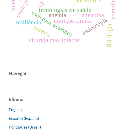
saúde publica
complicações
congress
antibiotics
cif
tecnologias em saúde
esclerose sistêmica
anemia
adenoma
endoscopia
nutrição clínica
resiliência
paresia
fisiologia
cirurgia maxilofacial
Navegar
Idioma
English
Español (España)
Português (Brasil)