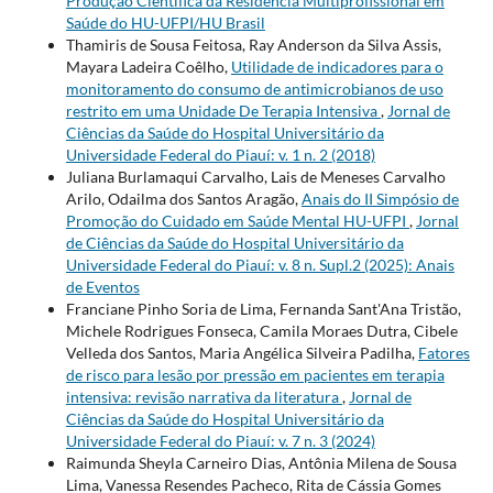
Produção Científica da Residência Multiprofissional em
Saúde do HU-UFPI/HU Brasil
Thamiris de Sousa Feitosa, Ray Anderson da Silva Assis,
Mayara Ladeira Coêlho,
Utilidade de indicadores para o
monitoramento do consumo de antimicrobianos de uso
restrito em uma Unidade De Terapia Intensiva
,
Jornal de
Ciências da Saúde do Hospital Universitário da
Universidade Federal do Piauí: v. 1 n. 2 (2018)
Juliana Burlamaqui Carvalho, Lais de Meneses Carvalho
Arilo, Odailma dos Santos Aragão,
Anais do II Simpósio de
Promoção do Cuidado em Saúde Mental HU-UFPI
,
Jornal
de Ciências da Saúde do Hospital Universitário da
Universidade Federal do Piauí: v. 8 n. Supl.2 (2025): Anais
de Eventos
Franciane Pinho Soria de Lima, Fernanda Sant'Ana Tristão,
Michele Rodrigues Fonseca, Camila Moraes Dutra, Cibele
Velleda dos Santos, Maria Angélica Silveira Padilha,
Fatores
de risco para lesão por pressão em pacientes em terapia
intensiva: revisão narrativa da literatura
,
Jornal de
Ciências da Saúde do Hospital Universitário da
Universidade Federal do Piauí: v. 7 n. 3 (2024)
Raimunda Sheyla Carneiro Dias, Antônia Milena de Sousa
Lima, Vanessa Resendes Pacheco, Rita de Cássia Gomes