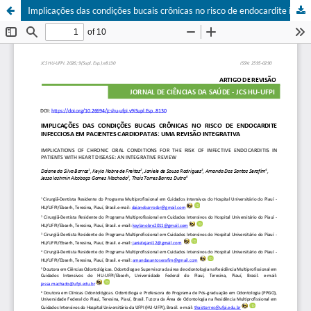
Implicações das condições bucais crônicas no risco de endocardite infecciosa em pacientes cardiopatas: uma revisão integrativa