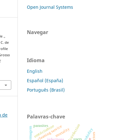
Open Journal Systems
Navegar
e .,
. C. de
rofile
 Grosso
Idioma
E
English
Español (España)
Português (Brasil)
o de
Palavras-chave
disinfection
parasites
emtricitabine
cleaning service
mortality
morbidity
users
infections