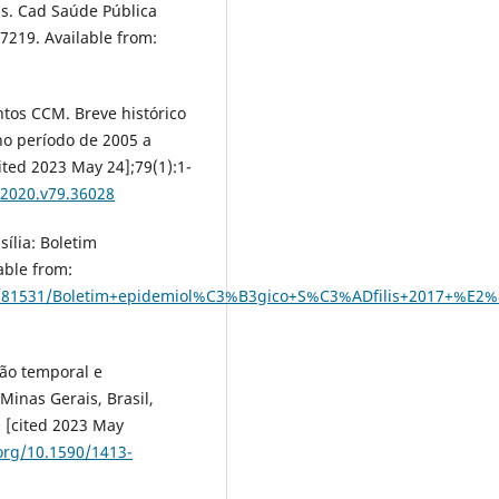
ls. Cad Saúde Pública
57219. Available from:
antos CCM. Breve histórico
 no período de 2005 a
cited 2023 May 24];79(1):1-
l.2020.v79.36028
sília: Boletim
able from:
01/81531/Boletim+epidemiol%C3%B3gico+S%C3%ADfilis+2017+%E
ção temporal e
Minas Gerais, Brasil,
0 [cited 2023 May
.org/10.1590/1413-