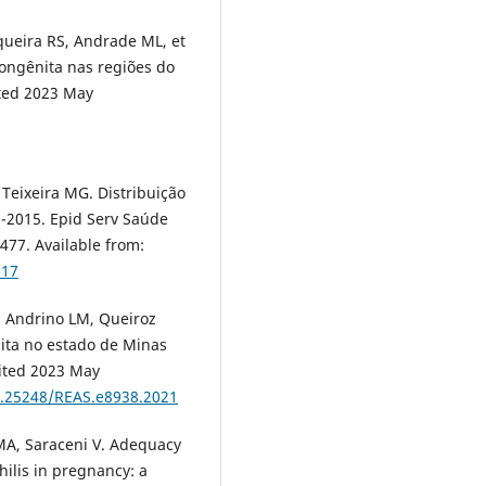
rqueira RS, Andrade ML, et
congênita nas regiões do
cited 2023 May
 Teixeira MG. Distribuição
7-2015. Epid Serv Saúde
477. Available from:
017
, Andrino LM, Queiroz
ênita no estado de Minas
cited 2023 May
10.25248/REAS.e8938.2021
MA, Saraceni V. Adequacy
hilis in pregnancy: a