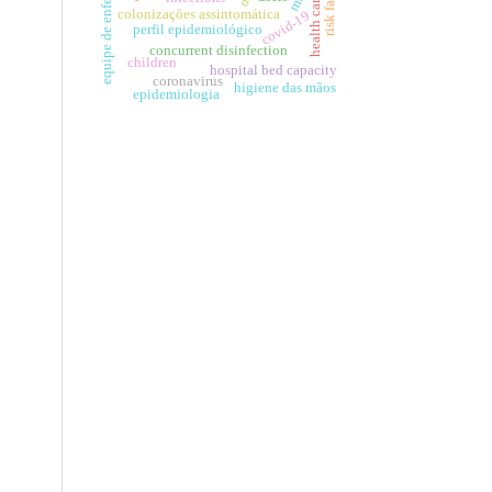
equipe de enfermagem
risk factors
health care
colonizações assintomática
covid-19
perfil epidemiológico
concurrent disinfection
children
hospital bed capacity
coronavirus
higiene das mãos
epidemiologia