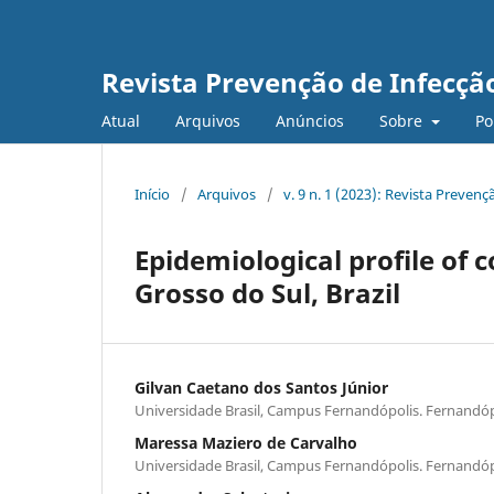
Revista Prevenção de Infecçã
Atual
Arquivos
Anúncios
Sobre
Po
Início
/
Arquivos
/
v. 9 n. 1 (2023): Revista Preven
Epidemiological profile of c
Grosso do Sul, Brazil
Gilvan Caetano dos Santos Júnior
Universidade Brasil, Campus Fernandópolis. Fernandópo
Maressa Maziero de Carvalho
Universidade Brasil, Campus Fernandópolis. Fernandópo