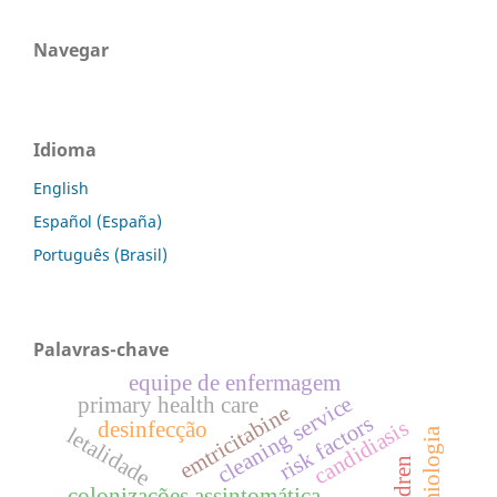
Navegar
Idioma
English
Español (España)
Português (Brasil)
Palavras-chave
equipe de enfermagem
cleaning service
primary health care
emtricitabine
risk factors
candidiasis
desinfecção
letalidade
epidemiologia
children
colonizações assintomática