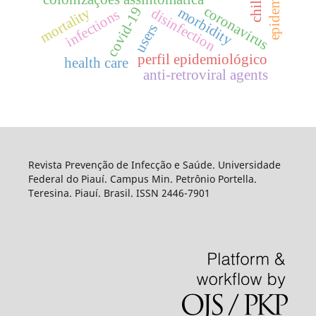
coronavirus
covid-19
morbidity
mortality
disinfection
infections
users
perfil epidemiológico
health care
anti-retroviral agents
Revista Prevenção de Infecção e Saúde. Universidade
Federal do Piauí. Campus Min. Petrônio Portella.
Teresina. Piauí. Brasil. ISSN 2446-7901