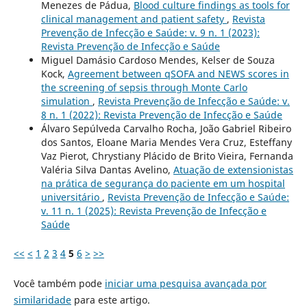
Menezes de Pádua,
Blood culture findings as tools for
clinical management and patient safety
,
Revista
Prevenção de Infecção e Saúde: v. 9 n. 1 (2023):
Revista Prevenção de Infecção e Saúde
Miguel Damásio Cardoso Mendes, Kelser de Souza
Kock,
Agreement between qSOFA and NEWS scores in
the screening of sepsis through Monte Carlo
simulation
,
Revista Prevenção de Infecção e Saúde: v.
8 n. 1 (2022): Revista Prevenção de Infecção e Saúde
Álvaro Sepúlveda Carvalho Rocha, João Gabriel Ribeiro
dos Santos, Eloane Maria Mendes Vera Cruz, Esteffany
Vaz Pierot, Chrystiany Plácido de Brito Vieira, Fernanda
Valéria Silva Dantas Avelino,
Atuação de extensionistas
na prática de segurança do paciente em um hospital
universitário
,
Revista Prevenção de Infecção e Saúde:
v. 11 n. 1 (2025): Revista Prevenção de Infecção e
Saúde
<<
<
1
2
3
4
5
6
>
>>
Você também pode
iniciar uma pesquisa avançada por
similaridade
para este artigo.