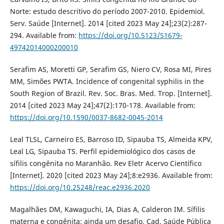
Norte: estudo descritivo do período 2007-2010. Epidemiol.
Serv. Saúde [Internet]. 2014 [cited 2023 May 24];23(2):287-
294. Available from:
https://doi.org/10.5123/S1679-
49742014000200010
Serafim AS, Moretti GP, Serafim GS, Niero CV, Rosa MI, Pires
MM, Simões PWTA. Incidence of congenital syphilis in the
South Region of Brazil. Rev. Soc. Bras. Med. Trop. [Internet].
2014 [cited 2023 May 24];47(2):170-178. Available from:
https://doi.org/10.1590/0037-8682-0045-2014
Leal TLSL, Carneiro ES, Barroso ID, Sipauba TS, Almeida KPV,
Leal LG, Sipauba TS. Perfil epidemiológico dos casos de
sífilis congênita no Maranhão. Rev Eletr Acervo Científico
[Internet]. 2020 [cited 2023 May 24];8:e2936. Available from:
https://doi.org/10.25248/reac.e2936.2020
Magalhães DM, Kawaguchi, IA, Dias A, Calderon IM. Sífilis
materna e congênita: ainda um desafio. Cad. Saúde Pública