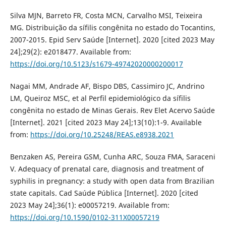
Silva MJN, Barreto FR, Costa MCN, Carvalho MSI, Teixeira
MG. Distribuição da sífilis congênita no estado do Tocantins,
2007-2015. Epid Serv Saúde [Internet]. 2020 [cited 2023 May
24];29(2): e2018477. Available from:
https://doi.org/10.5123/s1679-49742020000200017
Nagai MM, Andrade AF, Bispo DBS, Cassimiro JC, Andrino
LM, Queiroz MSC, et al Perfil epidemiológico da sífilis
congênita no estado de Minas Gerais. Rev Elet Acervo Saúde
[Internet]. 2021 [cited 2023 May 24];13(10):1-9. Available
from:
https://doi.org/10.25248/REAS.e8938.2021
Benzaken AS, Pereira GSM, Cunha ARC, Souza FMA, Saraceni
V. Adequacy of prenatal care, diagnosis and treatment of
syphilis in pregnancy: a study with open data from Brazilian
state capitals. Cad Saúde Pública [Internet]. 2020 [cited
2023 May 24];36(1): e00057219. Available from:
https://doi.org/10.1590/0102-311X00057219