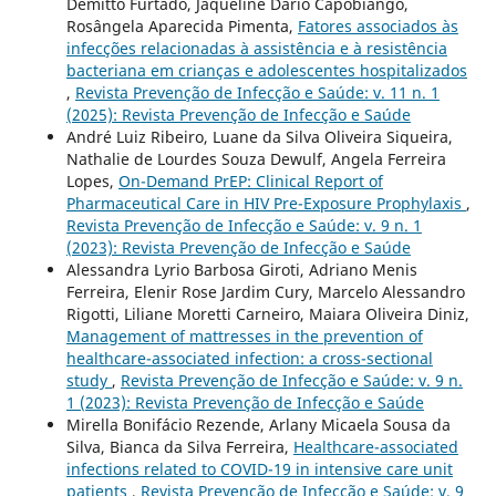
Demitto Furtado, Jaqueline Dario Capobiango,
Rosângela Aparecida Pimenta,
Fatores associados às
infecções relacionadas à assistência e à resistência
bacteriana em crianças e adolescentes hospitalizados
,
Revista Prevenção de Infecção e Saúde: v. 11 n. 1
(2025): Revista Prevenção de Infecção e Saúde
André Luiz Ribeiro, Luane da Silva Oliveira Siqueira,
Nathalie de Lourdes Souza Dewulf, Angela Ferreira
Lopes,
On-Demand PrEP: Clinical Report of
Pharmaceutical Care in HIV Pre-Exposure Prophylaxis
,
Revista Prevenção de Infecção e Saúde: v. 9 n. 1
(2023): Revista Prevenção de Infecção e Saúde
Alessandra Lyrio Barbosa Giroti, Adriano Menis
Ferreira, Elenir Rose Jardim Cury, Marcelo Alessandro
Rigotti, Liliane Moretti Carneiro, Maiara Oliveira Diniz,
Management of mattresses in the prevention of
healthcare-associated infection: a cross-sectional
study
,
Revista Prevenção de Infecção e Saúde: v. 9 n.
1 (2023): Revista Prevenção de Infecção e Saúde
Mirella Bonifácio Rezende, Arlany Micaela Sousa da
Silva, Bianca da Silva Ferreira,
Healthcare-associated
infections related to COVID-19 in intensive care unit
patients
,
Revista Prevenção de Infecção e Saúde: v. 9