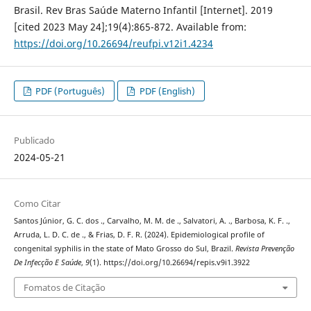
Brasil. Rev Bras Saúde Materno Infantil [Internet]. 2019
[cited 2023 May 24];19(4):865-872. Available from:
https://doi.org/10.26694/reufpi.v12i1.4234
PDF (Português)
PDF (English)
Publicado
2024-05-21
Como Citar
Santos Júnior, G. C. dos ., Carvalho, M. M. de ., Salvatori, A. ., Barbosa, K. F. .,
Arruda, L. D. C. de ., & Frias, D. F. R. (2024). Epidemiological profile of
congenital syphilis in the state of Mato Grosso do Sul, Brazil.
Revista Prevenção
De Infecção E Saúde
,
9
(1). https://doi.org/10.26694/repis.v9i1.3922
Fomatos de Citação