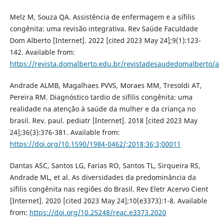
Melz M, Souza QA. Assistência de enfermagem e a sífilis
congênita: uma revisão integrativa. Rev Saúde Faculdade
Dom Alberto [Internet]. 2022 [cited 2023 May 24];9(1):123-
142. Available from:
https://revista.domalberto.edu.br/revistadesaudedomalberto/a
Andrade ALMB, Magalhaes PVVS, Moraes MM, Tresoldi AT,
Pereira RM. Diagnóstico tardio de sífilis congênita: uma
realidade na atenção à saúde da mulher e da criança no
brasil. Rev. paul. pediatr [Internet]. 2018 [cited 2023 May
24];36(3):376-381. Available from:
https://doi.org/10.1590/1984-0462/;2018;36;3;00011
Dantas ASC, Santos LG, Farias RO, Santos TL, Sirqueira RS,
Andrade ML, et al. As diversidades da predominância da
sífilis congênita nas regiões do Brasil. Rev Eletr Acervo Cient
[Internet]. 2020 [cited 2023 May 24];10(e3373):1-8. Available
from:
https://doi.org/10.25248/reac.e3373.2020