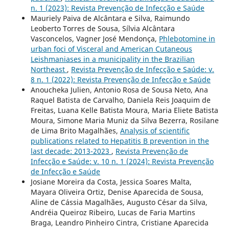
n. 1 (2023): Revista Prevenção de Infecção e Saúde
Mauriely Paiva de Alcântara e Silva, Raimundo
Leoberto Torres de Sousa, Sílvia Alcântara
Vasconcelos, Vagner José Mendonça,
Phlebotomine in
urban foci of Visceral and American Cutaneous
Leishmaniases in a municipality in the Brazilian
Northeast
,
Revista Prevenção de Infecção e Saúde: v.
8 n. 1 (2022): Revista Prevenção de Infecção e Saúde
Anoucheka Julien, Antonio Rosa de Sousa Neto, Ana
Raquel Batista de Carvalho, Daniela Reis Joaquim de
Freitas, Luana Kelle Batista Moura, Maria Eliete Batista
Moura, Simone Maria Muniz da Silva Bezerra, Rosilane
de Lima Brito Magalhães,
Analysis of scientific
publications related to Hepatitis B prevention in the
last decade: 2013-2023
,
Revista Prevenção de
Infecção e Saúde: v. 10 n. 1 (2024): Revista Prevenção
de Infecção e Saúde
Josiane Moreira da Costa, Jessica Soares Malta,
Mayara Oliveira Ortiz, Denise Aparecida de Sousa,
Aline de Cássia Magalhães, Augusto César da Silva,
Andréia Queiroz Ribeiro, Lucas de Faria Martins
Braga, Leandro Pinheiro Cintra, Cristiane Aparecida