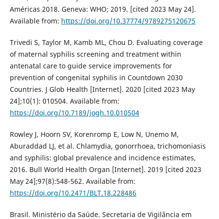
Américas 2018. Geneva: WHO; 2019. [cited 2023 May 24].
Available from:
https://doi.org/10.37774/9789275120675
Trivedi S, Taylor M, Kamb ML, Chou D. Evaluating coverage
of maternal syphilis screening and treatment within
antenatal care to guide service improvements for
prevention of congenital syphilis in Countdown 2030
Countries. J Glob Health [Internet]. 2020 [cited 2023 May
24];10(1): 010504. Available from:
https://doi.org/10.7189/jogh.10.010504
Rowley J, Hoorn SV, Korenromp E, Low N, Unemo M,
Aburaddad LJ, et al. Chlamydia, gonorrhoea, trichomoniasis
and syphilis: global prevalence and incidence estimates,
2016. Bull World Health Organ [Internet]. 2019 [cited 2023
May 24];97(8):548-562. Available from:
https://doi.org/10.2471/BLT.18.228486
Brasil. Ministério da Saúde. Secretaria de Vigilância em