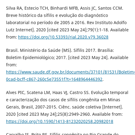
Silva RA, Estecio TCH, Binhardi MFB, Assis JC, Santos CCM.
Breve histórico da sífilis e evolução do diagnóstico
laboratorial no período de 2005 a 2016. Rev Instituto Adolfo
Lutz Internet]. 2020 [cited 2023 May 24];79(1):1-18. Available
from:
https://doi.org/10.53393/rial.2020.v79.36028
Brasil. Ministério da Saúde (MS). Sífilis 2017. Brasília:
Boletim Epidemiológico; 2017. [cited 2023 May 24]. Available
from:
https://www.saude.df.gov.br/documents/37101/81531/Bole
0cad-bcff-c867-260c5e73551f?t=1648964446392
.
Alves PIC, Scatena LM, Haas VJ, Castro SS. Evolução temporal
e caracterização dos casos de sífilis congênita em Minas
Gerais, Brasil, 2007-2015. Ciênc. saúde coletiva [Internet].
2020 [cited 2023 May 24];25(8):2949-2960. Available from:
https://doi.org/10.1590/1413-81232020258.20982018
Carvalho IS, Brito RS. Sífilis congênita no Rio Grande do