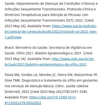
Saúde. Departamento de Doenças de Condições Crônicas e
Infecções Sexualmente Transmissíveis. Protocolo Clínico e
Diretrizes Terapêuticas para Atenção às Pessoas com
Infecções Sexualmente Transmissíveis (IST); 2022. [cited
2023 May 24]. Available from:
https://www.gov.br/aids/pt-
br/central-de-conteudo/pcdts/2022/ist/pcdt-ist-2022_isbn-
1.pdf/view
Brasil. Ministério da Saúde. Secretaria de Vigilância em
Saúde. Sífilis 2021. Boletim Epidemiológico; 2021. [cited
2023 May 24]. Available from:
http://www.aids.gov.br/pt-
br/pub/2021/boletim-epidemiologico-de-sifilis-2021
Paula MA, Simões LA, Mendes JC, Vieira EW, Matozinhos FP,
Silva TMR. Diagnóstico e tratamento da sífilis em gestantes
nos serviços de Atenção Básica. Ciênc. saúde coletiva
[Internet]. 2022 [cited 2023 May 24];27(8):3331-3340.
Available from:
https://doi.org/10.1590/1413-
81232022278.05022022