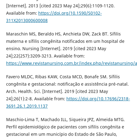
[Internet]. 2013 [cited 2023 May 24];29(6):1109-1120.
Available from:
https://doi.org/10.1590/S0102-
311X2013000600008
Maraschin MS, Beraldo HS, Anchieta DW, Zack BT. Sífilis
materna e sífilis congênita notificados em um hospital de
ensino. Nursing [Internet]. 2019 [cited 2023 May
24];22(257):3209-3213. Available from:
https://www.revistanursing.com.br/index.php/revistanursing/a
Favero MLDC, Ribas KAW, Costa MCD, Bonafe SM. Sífilis
congênita e gestacional: notificação e assistência pré-natal.
Arch. Health. Sci. [Internet]. 2019 [cited 2023 May
24];26(1):2-8. Available from:
https://doi.org/10.17696/2318-
3691.26.1.2019.1137
Maschio-Lima T, Machado ILL, Siqueira JPZ, Almeida MTG.
Perfil epidemiológico de pacientes com sífilis congênita e
gestacional em um município do Estado de São Paulo,