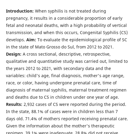
Introduction:
When syphilis is not treated during
pregnancy, it results in a considerable proportion of early
fetal and neonatal deaths, with a high probability of vertical
transmission, and when this occurs, Congenital Syphilis (CS)
develops.
Aim:
To evaluate the epidemiological profile of SC
in the state of Mato Grosso do Sul, from 2012 to 2021.
Design:
A cross sectional, descriptive, retrospective,
qualitative and quantitative study was carried out, limited to
the years 2012 to 2021, with secondary data and the
variables: child's age, final diagnosis, mother's age range,
race, or color, having undergone prenatal care, time of
diagnosis of maternal syphilis, maternal treatment regimen
and deaths due to CS in children under one year of age.
Results:
2,932 cases of CS were reported during the period.
In the state, 88.1% of cases were in children less than 7
days old. 71.4% of mothers reported receiving prenatal care.
Given the information about the mother's therapeutic
regimen, 39.1% were inadequate, 28.8% did not receive