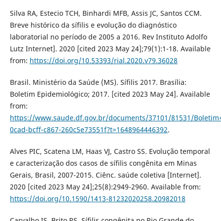
Silva RA, Estecio TCH, Binhardi MFB, Assis JC, Santos CCM.
Breve histórico da sífilis e evolução do diagnóstico
laboratorial no período de 2005 a 2016. Rev Instituto Adolfo
Lutz Internet]. 2020 [cited 2023 May 24];79(1):1-18. Available
from:
https://doi.org/10.53393/rial.2020.v79.36028
Brasil. Ministério da Saúde (MS). Sífilis 2017. Brasília:
Boletim Epidemiológico; 2017. [cited 2023 May 24]. Available
from:
https://www.saude.df.gov.br/documents/37101/81531/Bole
0cad-bcff-c867-260c5e73551f?t=1648964446392
.
Alves PIC, Scatena LM, Haas VJ, Castro SS. Evolução temporal
e caracterização dos casos de sífilis congênita em Minas
Gerais, Brasil, 2007-2015. Ciênc. saúde coletiva [Internet].
2020 [cited 2023 May 24];25(8):2949-2960. Available from:
https://doi.org/10.1590/1413-81232020258.20982018
Carvalho IS, Brito RS. Sífilis congênita no Rio Grande do