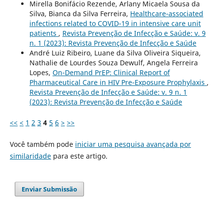
Mirella Bonifácio Rezende, Arlany Micaela Sousa da
Silva, Bianca da Silva Ferreira,
Healthcare-associated
infections related to COVID-19 in intensive care unit
patients
,
Revista Prevenção de Infecção e Saúde: v. 9
n. 1 (2023): Revista Prevenção de Infecção e Saúde
André Luiz Ribeiro, Luane da Silva Oliveira Siqueira,
Nathalie de Lourdes Souza Dewulf, Angela Ferreira
Lopes,
On-Demand PrEP: Clinical Report of
Pharmaceutical Care in HIV Pre-Exposure Prophylaxis
,
Revista Prevenção de Infecção e Saúde: v. 9 n. 1
(2023): Revista Prevenção de Infecção e Saúde
<<
<
1
2
3
4
5
6
>
>>
Você também pode
iniciar uma pesquisa avançada por
similaridade
para este artigo.
Enviar Submissão