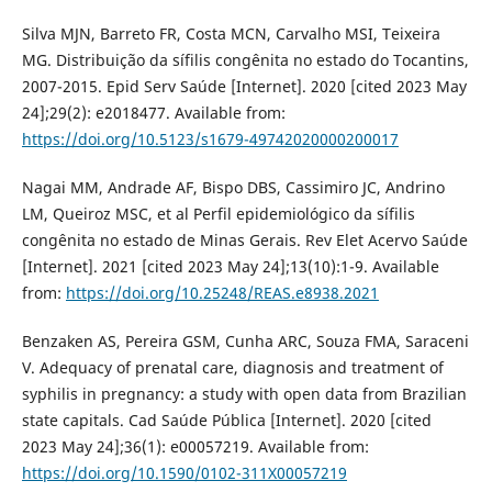
Silva MJN, Barreto FR, Costa MCN, Carvalho MSI, Teixeira
MG. Distribuição da sífilis congênita no estado do Tocantins,
2007-2015. Epid Serv Saúde [Internet]. 2020 [cited 2023 May
24];29(2): e2018477. Available from:
https://doi.org/10.5123/s1679-49742020000200017
Nagai MM, Andrade AF, Bispo DBS, Cassimiro JC, Andrino
LM, Queiroz MSC, et al Perfil epidemiológico da sífilis
congênita no estado de Minas Gerais. Rev Elet Acervo Saúde
[Internet]. 2021 [cited 2023 May 24];13(10):1-9. Available
from:
https://doi.org/10.25248/REAS.e8938.2021
Benzaken AS, Pereira GSM, Cunha ARC, Souza FMA, Saraceni
V. Adequacy of prenatal care, diagnosis and treatment of
syphilis in pregnancy: a study with open data from Brazilian
state capitals. Cad Saúde Pública [Internet]. 2020 [cited
2023 May 24];36(1): e00057219. Available from:
https://doi.org/10.1590/0102-311X00057219