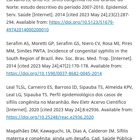
Norte: estudo descritivo do período 2007-2010. Epidemiol.
Serv. Saúde [Internet]. 2014 [cited 2023 May 24];23(2):287-
294. Available from:
https://doi.org/10.5123/S1679-
49742014000200010
Serafim AS, Moretti GP, Serafim GS, Niero CV, Rosa MI, Pires
MM, Simões PWTA. Incidence of congenital syphilis in the
South Region of Brazil. Rev. Soc. Bras. Med. Trop. [Internet].
2014 [cited 2023 May 24];47(2):170-178. Available from:
https://doi.org/10.1590/0037-8682-0045-2014
Leal TLSL, Carneiro ES, Barroso ID, Sipauba TS, Almeida KPV,
Leal LG, Sipauba TS. Perfil epidemiológico dos casos de
sífilis congênita no Maranhão. Rev Eletr Acervo Científico
[Internet]. 2020 [cited 2023 May 24];8:e2936. Available from:
https://doi.org/10.25248/reac.e2936.2020
Magalhães DM, Kawaguchi, IA, Dias A, Calderon IM. Sífilis
materna e congênita: ainda um desafio. Cad. Saúde Pública