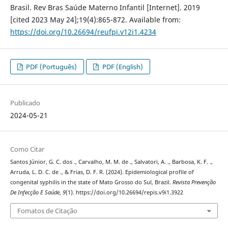
Brasil. Rev Bras Saúde Materno Infantil [Internet]. 2019
[cited 2023 May 24];19(4):865-872. Available from:
https://doi.org/10.26694/reufpi.v12i1.4234
PDF (Português)
PDF (English)
Publicado
2024-05-21
Como Citar
Santos Júnior, G. C. dos ., Carvalho, M. M. de ., Salvatori, A. ., Barbosa, K. F. .,
Arruda, L. D. C. de ., & Frias, D. F. R. (2024). Epidemiological profile of
congenital syphilis in the state of Mato Grosso do Sul, Brazil.
Revista Prevenção
De Infecção E Saúde
,
9
(1). https://doi.org/10.26694/repis.v9i1.3922
Fomatos de Citação