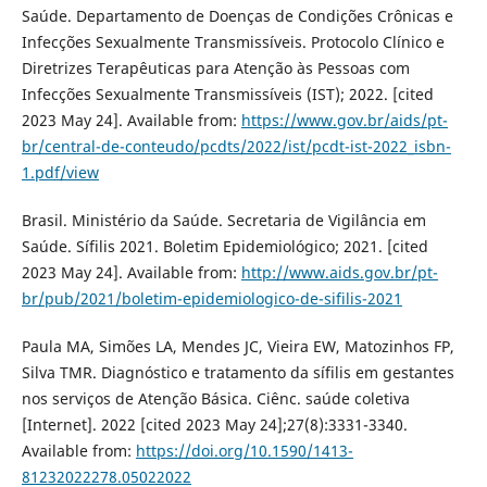
Saúde. Departamento de Doenças de Condições Crônicas e
Infecções Sexualmente Transmissíveis. Protocolo Clínico e
Diretrizes Terapêuticas para Atenção às Pessoas com
Infecções Sexualmente Transmissíveis (IST); 2022. [cited
2023 May 24]. Available from:
https://www.gov.br/aids/pt-
br/central-de-conteudo/pcdts/2022/ist/pcdt-ist-2022_isbn-
1.pdf/view
Brasil. Ministério da Saúde. Secretaria de Vigilância em
Saúde. Sífilis 2021. Boletim Epidemiológico; 2021. [cited
2023 May 24]. Available from:
http://www.aids.gov.br/pt-
br/pub/2021/boletim-epidemiologico-de-sifilis-2021
Paula MA, Simões LA, Mendes JC, Vieira EW, Matozinhos FP,
Silva TMR. Diagnóstico e tratamento da sífilis em gestantes
nos serviços de Atenção Básica. Ciênc. saúde coletiva
[Internet]. 2022 [cited 2023 May 24];27(8):3331-3340.
Available from:
https://doi.org/10.1590/1413-
81232022278.05022022