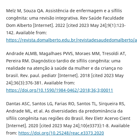
Melz M, Souza QA. Assistência de enfermagem e a sífilis
congênita: uma revisão integrativa. Rev Saúde Faculdade
Dom Alberto [Internet]. 2022 [cited 2023 May 24];9(1):123-
142. Available from:
https://revista.domalberto.edu.br/revistadesaudedomalberto/a
Andrade ALMB, Magalhaes PVVS, Moraes MM, Tresoldi AT,
Pereira RM. Diagnóstico tardio de sífilis congênita: uma
realidade na atenção à saúde da mulher e da criança no
brasil. Rev. paul. pediatr [Internet]. 2018 [cited 2023 May
24];36(3):376-381. Available from:
https://doi.org/10.1590/1984-0462/;2018;36;3;00011
Dantas ASC, Santos LG, Farias RO, Santos TL, Sirqueira RS,
Andrade ML, et al. As diversidades da predominância da
sífilis congênita nas regiões do Brasil. Rev Eletr Acervo Cient
[Internet]. 2020 [cited 2023 May 24];10(e3373):1-8. Available
from:
https://doi.org/10.25248/reac.e3373.2020