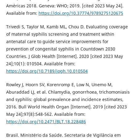
Américas 2018. Geneva: WHO; 2019. [cited 2023 May 24].
Available from:
https://doi.org/10.37774/9789275120675
Trivedi S, Taylor M, Kamb ML, Chou D. Evaluating coverage
of maternal syphilis screening and treatment within
antenatal care to guide service improvements for
prevention of congenital syphilis in Countdown 2030
Countries. J Glob Health [Internet]. 2020 [cited 2023 May
24];10(1): 010504. Available from:
https://doi.org/10.7189/jogh.10.010504
Rowley J, Hoorn SV, Korenromp E, Low N, Unemo M,
Aburaddad LJ, et al. Chlamydia, gonorrhoea, trichomoniasis
and syphilis: global prevalence and incidence estimates,
2016. Bull World Health Organ [Internet]. 2019 [cited 2023
May 24];97(8):548-562. Available from:
https://doi.org/10.2471/BLT.18.228486
Brasil. Ministério da Saúde. Secretaria de Vigilância em