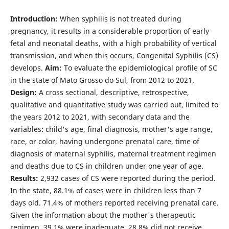
Introduction:
When syphilis is not treated during
pregnancy, it results in a considerable proportion of early
fetal and neonatal deaths, with a high probability of vertical
transmission, and when this occurs, Congenital Syphilis (CS)
develops.
Aim:
To evaluate the epidemiological profile of SC
in the state of Mato Grosso do Sul, from 2012 to 2021.
Design:
A cross sectional, descriptive, retrospective,
qualitative and quantitative study was carried out, limited to
the years 2012 to 2021, with secondary data and the
variables: child's age, final diagnosis, mother's age range,
race, or color, having undergone prenatal care, time of
diagnosis of maternal syphilis, maternal treatment regimen
and deaths due to CS in children under one year of age.
Results:
2,932 cases of CS were reported during the period.
In the state, 88.1% of cases were in children less than 7
days old. 71.4% of mothers reported receiving prenatal care.
Given the information about the mother's therapeutic
regimen, 39.1% were inadequate, 28.8% did not receive