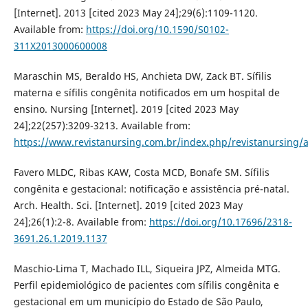
[Internet]. 2013 [cited 2023 May 24];29(6):1109-1120.
Available from:
https://doi.org/10.1590/S0102-
311X2013000600008
Maraschin MS, Beraldo HS, Anchieta DW, Zack BT. Sífilis
materna e sífilis congênita notificados em um hospital de
ensino. Nursing [Internet]. 2019 [cited 2023 May
24];22(257):3209-3213. Available from:
https://www.revistanursing.com.br/index.php/revistanursing/a
Favero MLDC, Ribas KAW, Costa MCD, Bonafe SM. Sífilis
congênita e gestacional: notificação e assistência pré-natal.
Arch. Health. Sci. [Internet]. 2019 [cited 2023 May
24];26(1):2-8. Available from:
https://doi.org/10.17696/2318-
3691.26.1.2019.1137
Maschio-Lima T, Machado ILL, Siqueira JPZ, Almeida MTG.
Perfil epidemiológico de pacientes com sífilis congênita e
gestacional em um município do Estado de São Paulo,