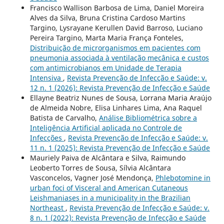
Francisco Wallison Barbosa de Lima, Daniel Moreira
Alves da Silva, Bruna Cristina Cardoso Martins
Targino, Lysrayane Kerullen David Barroso, Luciano
Pereira Targino, Marta Maria França Fonteles,
Distribuição de microrganismos em pacientes com
pneumonia associada à ventilação mecânica e custos
com antimicrobianos em Unidade de Terapia
Intensiva
,
Revista Prevenção de Infecção e Saúde: v.
12 n. 1 (2026): Revista Prevenção de Infecção e Saúde
Ellayne Beatriz Nunes de Sousa, Lorrana Maria Araújo
de Almeida Nobre, Elisa Linhares Lima, Ana Raquel
Batista de Carvalho,
Análise Bibliométrica sobre a
Inteligência Artificial aplicada no Controle de
Infecções
,
Revista Prevenção de Infecção e Saúde: v.
11 n. 1 (2025): Revista Prevenção de Infecção e Saúde
Mauriely Paiva de Alcântara e Silva, Raimundo
Leoberto Torres de Sousa, Sílvia Alcântara
Vasconcelos, Vagner José Mendonça,
Phlebotomine in
urban foci of Visceral and American Cutaneous
Leishmaniases in a municipality in the Brazilian
Northeast
,
Revista Prevenção de Infecção e Saúde: v.
8 n. 1 (2022): Revista Prevenção de Infecção e Saúde