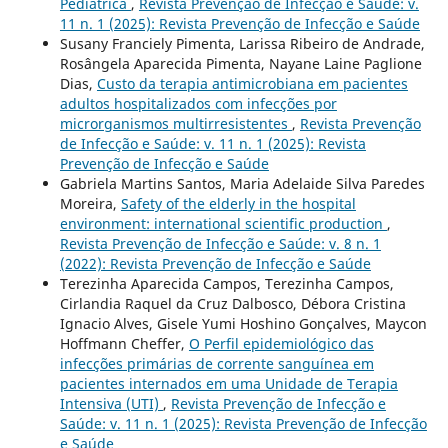
Pediátrica
,
Revista Prevenção de Infecção e Saúde: v.
11 n. 1 (2025): Revista Prevenção de Infecção e Saúde
Susany Franciely Pimenta, Larissa Ribeiro de Andrade,
Rosângela Aparecida Pimenta, Nayane Laine Paglione
Dias,
Custo da terapia antimicrobiana em pacientes
adultos hospitalizados com infecções por
microrganismos multirresistentes
,
Revista Prevenção
de Infecção e Saúde: v. 11 n. 1 (2025): Revista
Prevenção de Infecção e Saúde
Gabriela Martins Santos, Maria Adelaide Silva Paredes
Moreira,
Safety of the elderly in the hospital
environment: international scientific production
,
Revista Prevenção de Infecção e Saúde: v. 8 n. 1
(2022): Revista Prevenção de Infecção e Saúde
Terezinha Aparecida Campos, Terezinha Campos,
Cirlandia Raquel da Cruz Dalbosco, Débora Cristina
Ignacio Alves, Gisele Yumi Hoshino Gonçalves, Maycon
Hoffmann Cheffer,
O Perfil epidemiológico das
infecções primárias de corrente sanguínea em
pacientes internados em uma Unidade de Terapia
Intensiva (UTI)
,
Revista Prevenção de Infecção e
Saúde: v. 11 n. 1 (2025): Revista Prevenção de Infecção
e Saúde