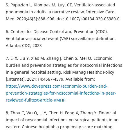
5. Papazian L, Klompas M, Luyt CE. Ventilator-associated
pneumonia in adults: a narrative review. Intensive Care
Med. 2020;46(5):888–906. doi:10.1007/s00134-020-05980-0.
6. Centers for Disease Control and Prevention (CDC).
Ventilator-associated event (VAE) surveillance definition.
Atlanta: CDC; 2023
7. Li X, Liu Y, Xiao M, Zhang J, Chen S, Mei Q. Economic
burden and prevention strategies for nosocomial infections
in a general hospital setting. Risk Manag Healthc Policy
[Internet]. 2021;14:4567-4579. Available from:
https://www.dovepress.com/economic-burden-and-
prevention-strategies-for-nosocomial-infections-in-peer-
reviewed-fulltext-article-RMHP
8. Zhou C, Wu Q, Li Y, Chen H, Feng X, Zhang Y. Financial
impact of nosocomial infections on surgical patients in an
eastern Chinese hospital: a propensity-score matching