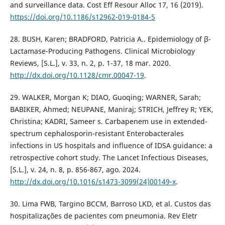
and surveillance data. Cost Eff Resour Alloc 17, 16 (2019).
https://doi.org/10.1186/s12962-019-0184-5
28. BUSH, Karen; BRADFORD, Patricia A.. Epidemiology of β-
Lactamase-Producing Pathogens. Clinical Microbiology
Reviews, [S.L.], v. 33, n. 2, p. 1-37, 18 mar. 2020.
http://dx.doi.org/10.1128/cmr.00047-19
.
29. WALKER, Morgan K; DIAO, Guoqing; WARNER, Sarah;
BABIKER, Ahmed; NEUPANE, Maniraj; STRICH, Jeffrey R; YEK,
Christina; KADRI, Sameer s. Carbapenem use in extended-
spectrum cephalosporin-resistant Enterobacterales
infections in US hospitals and influence of IDSA guidance: a
retrospective cohort study. The Lancet Infectious Diseases,
[S.L.], v. 24, n. 8, p. 856-867, ago. 2024.
http://dx.doi.org/10.1016/s1473-3099(24)00149-x
.
30. Lima FWB, Targino BCCM, Barroso LKD, et al. Custos das
hospitalizações de pacientes com pneumonia. Rev Eletr