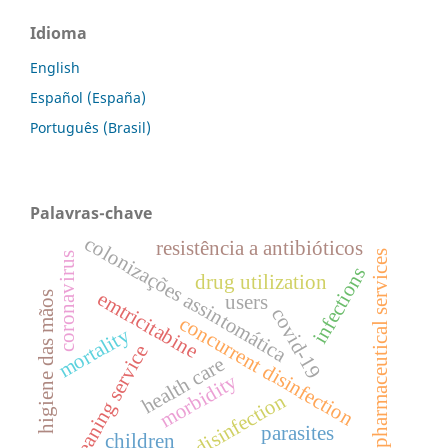
Idioma
English
Español (España)
Português (Brasil)
Palavras-chave
colonizações assintomática
resistência a antibióticos
pharmaceutical services
coronavirus
infections
drug utilization
emtricitabine
higiene das mãos
users
covid-19
concurrent disinfection
mortality
cleaning service
health care
morbidity
disinfection
parasites
children