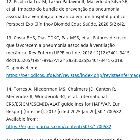
12. Picolli da Luz M, Lazari Padavini R, Macedo da Silva SB,
et al. Impacto do bundle de prevenção da pneumonia
associada à ventilação mecânica em um hospital público.
Perspect Exp Clín Inov Bioméd Educ Saúde. 2020;5(2):42.
13. Costa BHS, Dias TDKC, Paz MSS, et al. Fatores de risco
que favorecem a pneumonia associada à ventilação
mecânica. Rev Enferm UFPE on line. 2018;12(12):3401-3415.
doi:10.5205/1981-8963-v12i12a235025p3401-3415-2018.
Disponível em:
https://periodicos.ufpe.br/revistas/index.php/revistaenferma
14. Torres A, Niederman MS, Chalmers JD, Canton R,
Menéndez R, Wunderink RG, et al. International
ERS/ESICM/ESCMID/ALAT guidelines for HAP/VAP. Eur
Respir J [Internet]. 2017 [cited 2025 Jan 20];50:1700582.
Available from:
https://erj.ersjournals.com/content/50/3/1700582