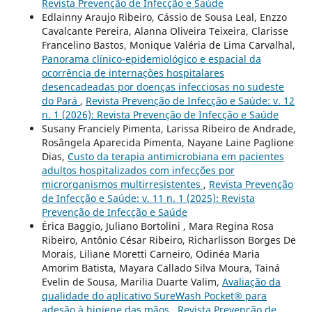
Revista Prevenção de Infecção e Saúde
Edlainny Araujo Ribeiro, Cássio de Sousa Leal, Enzzo
Cavalcante Pereira, Alanna Oliveira Teixeira, Clarisse
Francelino Bastos, Monique Valéria de Lima Carvalhal,
Panorama clínico-epidemiológico e espacial da
ocorrência de internações hospitalares
desencadeadas por doenças infecciosas no sudeste
do Pará
,
Revista Prevenção de Infecção e Saúde: v. 12
n. 1 (2026): Revista Prevenção de Infecção e Saúde
Susany Franciely Pimenta, Larissa Ribeiro de Andrade,
Rosângela Aparecida Pimenta, Nayane Laine Paglione
Dias,
Custo da terapia antimicrobiana em pacientes
adultos hospitalizados com infecções por
microrganismos multirresistentes
,
Revista Prevenção
de Infecção e Saúde: v. 11 n. 1 (2025): Revista
Prevenção de Infecção e Saúde
Érica Baggio, Juliano Bortolini , Mara Regina Rosa
Ribeiro, Antônio César Ribeiro, Richarlisson Borges De
Morais, Liliane Moretti Carneiro, Odinéa Maria
Amorim Batista, Mayara Callado Silva Moura, Tainá
Evelin de Sousa, Marilia Duarte Valim,
Avaliação da
qualidade do aplicativo SureWash Pocket® para
adesão à higiene das mãos
,
Revista Prevenção de