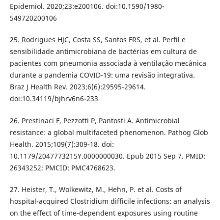
Epidemiol. 2020;23:e200106. doi:10.1590/1980-
549720200106
25. Rodrigues HJC, Costa SS, Santos FRS, et al. Perfil e
sensibilidade antimicrobiana de bactérias em cultura de
pacientes com pneumonia associada à ventilação mecânica
durante a pandemia COVID-19: uma revisão integrativa.
Braz J Health Rev. 2023;6(6):29595-29614.
doi:10.34119/bjhrv6n6-233
26. Prestinaci F, Pezzotti P, Pantosti A. Antimicrobial
resistance: a global multifaceted phenomenon. Pathog Glob
Health. 2015;109(7):309-18. doi:
10.1179/2047773215Y.0000000030. Epub 2015 Sep 7. PMID:
26343252; PMCID: PMC4768623.
27. Heister, T., Wolkewitz, M., Hehn, P. et al. Costs of
hospital-acquired Clostridium difficile infections: an analysis
on the effect of time-dependent exposures using routine