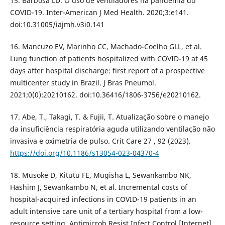
15. Barbosa LD. O uso de ventiladores na pandemia do
COVID-19. Inter-American J Med Health. 2020;3:e141.
doi:10.31005/iajmh.v3i0.141
16. Mancuzo EV, Marinho CC, Machado-Coelho GLL, et al.
Lung function of patients hospitalized with COVID-19 at 45
days after hospital discharge: first report of a prospective
multicenter study in Brazil. J Bras Pneumol.
2021;0(0):20210162. doi:10.36416/1806-3756/e20210162.
17. Abe, T., Takagi, T. & Fujii, T. Atualização sobre o manejo
da insuficiência respiratória aguda utilizando ventilação não
invasiva e oximetria de pulso. Crit Care 27 , 92 (2023).
https://doi.org/10.1186/s13054-023-04370-4
18. Musoke D, Kitutu FE, Mugisha L, Sewankambo NK,
Hashim J, Sewankambo N, et al. Incremental costs of
hospital-acquired infections in COVID-19 patients in an
adult intensive care unit of a tertiary hospital from a low-
resource setting. Antimicrob Resist Infect Control [Internet].