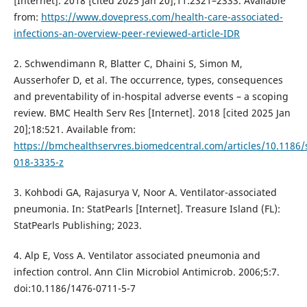
[Internet]. 2018 [cited 2025 Jan 20];11:2321–2333. Available
from:
https://www.dovepress.com/health-care-associated-
infections-an-overview-peer-reviewed-article-IDR
2. Schwendimann R, Blatter C, Dhaini S, Simon M,
Ausserhofer D, et al. The occurrence, types, consequences
and preventability of in-hospital adverse events – a scoping
review. BMC Health Serv Res [Internet]. 2018 [cited 2025 Jan
20];18:521. Available from:
https://bmchealthservres.biomedcentral.com/articles/10.1186/
018-3335-z
3. Kohbodi GA, Rajasurya V, Noor A. Ventilator-associated
pneumonia. In: StatPearls [Internet]. Treasure Island (FL):
StatPearls Publishing; 2023.
4. Alp E, Voss A. Ventilator associated pneumonia and
infection control. Ann Clin Microbiol Antimicrob. 2006;5:7.
doi:10.1186/1476-0711-5-7