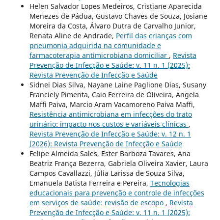
Helen Salvador Lopes Medeiros, Cristiane Aparecida
Menezes de Pádua, Gustavo Chaves de Souza, Josiane
Moreira da Costa, Álvaro Dutra de Carvalho Junior,
Renata Aline de Andrade,
Perfil das crianças com
pneumonia adquirida na comunidade e
farmacoterapia antimicrobiana domiciliar
,
Revista
Prevenção de Infecção e Saúde: v. 11 n. 1 (2025):
Revista Prevenção de Infecção e Saúde
Sidnei Dias Silva, Nayane Laine Paglione Dias, Susany
Franciely Pimenta, Caio Ferreira de Oliveira, Angela
Maffi Paiva, Marcio Aram Vacamoreno Paiva Maffi,
Resistência antimicrobiana em infecções do trato
urinário: impacto nos custos e variáveis clínicas
,
Revista Prevenção de Infecção e Saúde: v. 12 n. 1
(2026): Revista Prevenção de Infecção e Saúde
Felipe Almeida Sales, Ester Barboza Tavares, Ana
Beatriz França Bezerra, Gabriela Oliveira Xavier, Laura
Campos Cavallazzi, Júlia Larissa de Souza Silva,
Emanuela Batista Ferreira e Pereira,
Tecnologias
educacionais para prevenção e controle de infecções
em serviços de saúde: revisão de escopo
,
Revista
Prevenção de Infecção e Saúde: v. 11 n. 1 (2025):