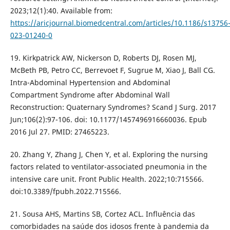
2023;12(1):40. Available from:
https://aricjournal.biomedcentral.com/articles/10.1186/s13756
023-01240-0
19. Kirkpatrick AW, Nickerson D, Roberts DJ, Rosen MJ,
McBeth PB, Petro CC, Berrevoet F, Sugrue M, Xiao J, Ball CG.
Intra-Abdominal Hypertension and Abdominal
Compartment Syndrome after Abdominal Wall
Reconstruction: Quaternary Syndromes? Scand J Surg. 2017
Jun;106(2):97-106. doi: 10.1177/1457496916660036. Epub
2016 Jul 27. PMID: 27465223.
20. Zhang Y, Zhang J, Chen Y, et al. Exploring the nursing
factors related to ventilator-associated pneumonia in the
intensive care unit. Front Public Health. 2022;10:715566.
doi:10.3389/fpubh.2022.715566.
21. Sousa AHS, Martins SB, Cortez ACL. Influência das
comorbidades na saúde dos idosos frente à pandemia da