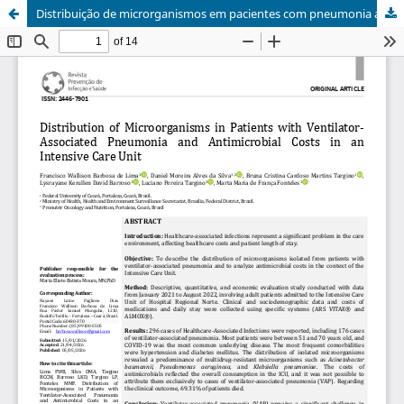
Distribuição de microrganismos em pacientes com pneumonia associada à ventilação mecânica e custos com antimicrobianos em Unidade de Terapia Intensiva