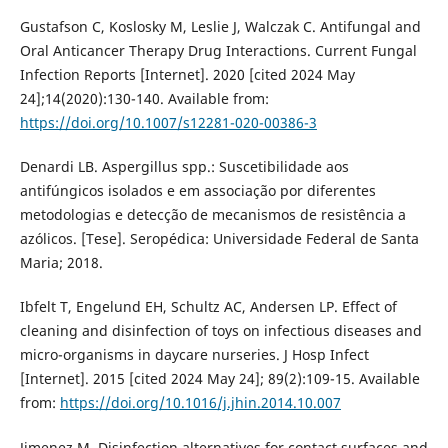
Gustafson C, Koslosky M, Leslie J, Walczak C. Antifungal and
Oral Anticancer Therapy Drug Interactions. Current Fungal
Infection Reports [Internet]. 2020 [cited 2024 May
24];14(2020):130-140. Available from:
https://doi.org/10.1007/s12281-020-00386-3
Denardi LB. Aspergillus spp.: Suscetibilidade aos
antifúngicos isolados e em associação por diferentes
metodologias e detecção de mecanismos de resistência a
azólicos. [Tese]. Seropédica: Universidade Federal de Santa
Maria; 2018.
Ibfelt T, Engelund EH, Schultz AC, Andersen LP. Effect of
cleaning and disinfection of toys on infectious diseases and
micro-organisms in daycare nurseries. J Hosp Infect
[Internet]. 2015 [cited 2024 May 24]; 89(2):109-15. Available
from:
https://doi.org/10.1016/j.jhin.2014.10.007
Jimenez M. Disinfection alternatives for contact surfaces and