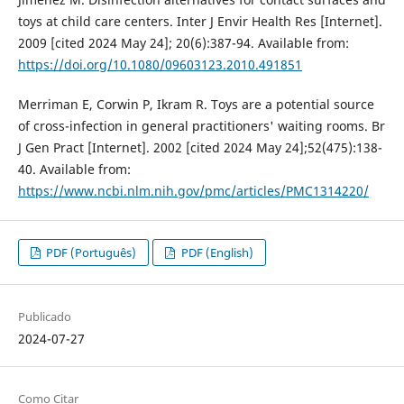
toys at child care centers. Inter J Envir Health Res [Internet].
2009 [cited 2024 May 24]; 20(6):387-94. Available from:
https://doi.org/10.1080/09603123.2010.491851
Merriman E, Corwin P, Ikram R. Toys are a potential source
of cross-infection in general practitioners' waiting rooms. Br
J Gen Pract [Internet]. 2002 [cited 2024 May 24];52(475):138-
40. Available from:
https://www.ncbi.nlm.nih.gov/pmc/articles/PMC1314220/
PDF (Português)
PDF (English)
Publicado
2024-07-27
Como Citar