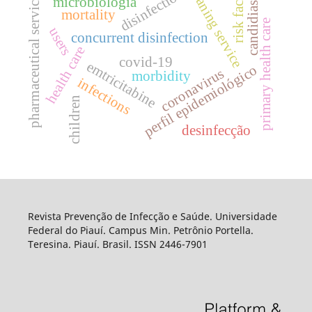
risk factors
cleaning service
disinfection
pharmaceutical services
candidiasis
microbiologia
mortality
primary health care
users
concurrent disinfection
health care
covid-19
emtricitabine
perfil epidemiológico
coronavirus
morbidity
infections
children
desinfecção
Revista Prevenção de Infecção e Saúde. Universidade
Federal do Piauí. Campus Min. Petrônio Portella.
Teresina. Piauí. Brasil. ISSN 2446-7901