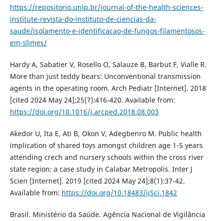
https://repositorio.unip.br/journal-of-the-health-sciences-
institute-revista-do-instituto-de-ciencias-da-
saude/isolamento-e-identificacao-de-fungos-filamentosos-
em-slimes/
Hardy A, Sabatier V, Rosello O, Salauze B, Barbut F, Vialle R.
More than just teddy bears: Unconventional transmission
agents in the operating room. Arch Pediatr [Internet]. 2018
[cited 2024 May 24];25(7):416-420. Available from:
https://doi.org/10.1016/j.arcped.2018.08.003
Akedor U, Ita E, Ati B, Okon V, Adegbenro M. Public health
implication of shared toys amongst children age 1-5 years
attending crech and nursery schools within the cross river
state region: a case study in Calabar Metropolis. Inter J
Scien [Internet]. 2019 [cited 2024 May 24];8(1):37-42.
Available from:
https://doi.org/10.18483/ijSci.1842
Brasil. Ministério da Saúde. Agência Nacional de Vigilância