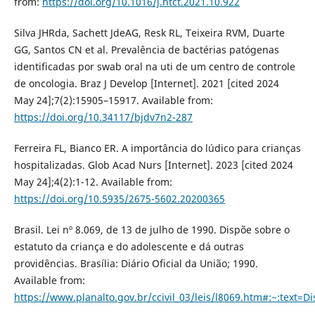
from:
https://doi.org/10.1016/j.htct.2021.10.922
Silva JHRda, Sachett JdeAG, Resk RL, Teixeira RVM, Duarte
GG, Santos CN et al. Prevalência de bactérias patógenas
identificadas por swab oral na uti de um centro de controle
de oncologia. Braz J Develop [Internet]. 2021 [cited 2024
May 24];7(2):15905–15917. Available from:
https://doi.org/10.34117/bjdv7n2-287
Ferreira FL, Bianco ER. A importância do lúdico para crianças
hospitalizadas. Glob Acad Nurs [Internet]. 2023 [cited 2024
May 24];4(2):1-12. Available from:
https://doi.org/10.5935/2675-5602.20200365
Brasil. Lei nº 8.069, de 13 de julho de 1990. Dispõe sobre o
estatuto da criança e do adolescente e dá outras
providências. Brasília: Diário Oficial da União; 1990.
Available from:
https://www.planalto.gov.br/ccivil_03/leis/l8069.htm#: