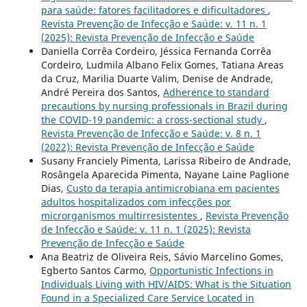
para saúde: fatores facilitadores e dificultadores
,
Revista Prevenção de Infecção e Saúde: v. 11 n. 1
(2025): Revista Prevenção de Infecção e Saúde
Daniella Corrêa Cordeiro, Jéssica Fernanda Corrêa
Cordeiro, Ludmila Albano Felix Gomes, Tatiana Areas
da Cruz, Marilia Duarte Valim, Denise de Andrade,
André Pereira dos Santos,
Adherence to standard
precautions by nursing professionals in Brazil during
the COVID-19 pandemic: a cross-sectional study
,
Revista Prevenção de Infecção e Saúde: v. 8 n. 1
(2022): Revista Prevenção de Infecção e Saúde
Susany Franciely Pimenta, Larissa Ribeiro de Andrade,
Rosângela Aparecida Pimenta, Nayane Laine Paglione
Dias,
Custo da terapia antimicrobiana em pacientes
adultos hospitalizados com infecções por
microrganismos multirresistentes
,
Revista Prevenção
de Infecção e Saúde: v. 11 n. 1 (2025): Revista
Prevenção de Infecção e Saúde
Ana Beatriz de Oliveira Reis, Sávio Marcelino Gomes,
Egberto Santos Carmo,
Opportunistic Infections in
Individuals Living with HIV/AIDS: What is the Situation
Found in a Specialized Care Service Located in