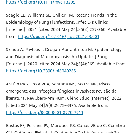
https://doi.org/10.1111/myc.13205
Seagle EE, Williams SL, Chiller TM. Recent Trends in the
Epidemiology of Fungal Infections. Infec Dis Clinics
[Internet]. 2021 [cited 2024 May 24];35(2):237-260. Available
from:
https://doi.org/10.1016/j.idc.2021.03.001
Skiada A, Pavleas I, Drogari-Apiranthitou M. Epidemiology
and Diagnosis of Mucormycosis: An Update. J Fungi
[Internet]. 2020 [cited 2024 May 24];6(4):265. Available from:
https://doi.org/10.3390/jof6040265
Araújo RKS, Frota VCA, Santana MS, Souza NR. Risco
emergente das infecções fúngicas invasivas: revisão da
literatura. Rev Ibero-Am Hum, Ciênc Educ [Internet]. 2023
[cited 2024 May 24];9(8):2675–3375. Available from:
https://orcid.org/0000-0001-8770-7911
Bastos FF, Perches PV, Marques RS, Canas VB de C, Coimbra
CN, Quiñones EM, et al. Contaminação biológica: revisão