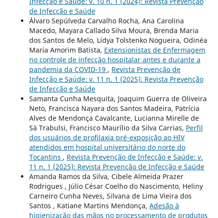
Infecção e Saúde: v. 10 n. 1 (2024): Revista Prevenção
de Infecção e Saúde
Álvaro Sepúlveda Carvalho Rocha, Ana Carolina
Macedo, Mayara Callado Silva Moura, Brenda Maria
dos Santos de Melo, Lídya Tolstenko Nogueira, Odinéa
Maria Amorim Batista,
Extensionistas de Enfermagem
no controle de infecção hospitalar antes e durante a
pandemia da COVID-19
,
Revista Prevenção de
Infecção e Saúde: v. 11 n. 1 (2025): Revista Prevenção
de Infecção e Saúde
Samanta Cunha Mesquita, Joaquim Guerra de Oliveira
Neto, Francisca Nayara dos Santos Madeira, Patrícia
Alves de Mendonça Cavalcante, Lucianna Mirelle de
Sá Trabulsi, Francisco Maurílio da Silva Carrias,
Perfil
dos usuários de profilaxia pré-exposição ao HIV
atendidos em hospital universitário do norte do
Tocantins
,
Revista Prevenção de Infecção e Saúde: v.
11 n. 1 (2025): Revista Prevenção de Infecção e Saúde
Amanda Ramos da Silva, Cibele Almeida Prazer
Rodrigues , Júlio César Coelho do Nascimento, Heliny
Carneiro Cunha Neves, Silvana de Lima Vieira dos
Santos , Katiane Martins Mendonça,
Adesão à
higienização das mãos no processamento de produtos