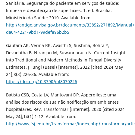
Sanitária. Segurança do paciente em serviços de saúde:
limpeza e desinfecção de superfícies. 1. ed. Brasília:
Ministério da Saúde; 2010. Available from:
http://antigo.anvisa.gov.br/documents/33852/271892/Man
da04-4221-9bd1-99def896b2b5
Gautam AK, Verma RK, Avasthi S, Sushma, Bohra Y,
Devadatha B, Niranjan M, Suwannarach N. Current Insight
into Traditional and Modern Methods in Fungal Diversity
Estimates. J Fungi (Basel) [Internet]. 2022 [cited 2024 May
24];8(3):226-36. Available from:
https://doi.org/10.3390/jof8030226
Batista CSB, Costa LV, Mantovani DP. Aspergilose: uma
análise dos riscos de sua não notificação em ambientes
hospitalares. Rev. Transformar [Internet]. 2020 [cited 2024
May 24];14(1):1-12. Available from:
http://www.fsj.edu.br/transformar/index.php/transformar/arti