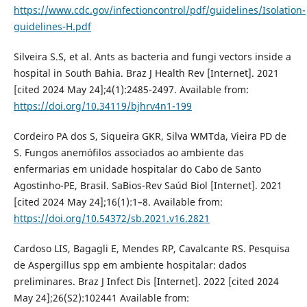
https://www.cdc.gov/infectioncontrol/pdf/guidelines/Isolation-
guidelines-H.pdf
Silveira S.S, et al. Ants as bacteria and fungi vectors inside a
hospital in South Bahia. Braz J Health Rev [Internet]. 2021
[cited 2024 May 24];4(1):2485-2497. Available from:
https://doi.org/10.34119/bjhrv4n1-199
Cordeiro PA dos S, Siqueira GKR, Silva WMTda, Vieira PD de
S. Fungos anemófilos associados ao ambiente das
enfermarias em unidade hospitalar do Cabo de Santo
Agostinho-PE, Brasil. SaBios-Rev Saúd Biol [Internet]. 2021
[cited 2024 May 24];16(1):1–8. Available from:
https://doi.org/10.54372/sb.2021.v16.2821
Cardoso LIS, Bagagli E, Mendes RP, Cavalcante RS. Pesquisa
de Aspergillus spp em ambiente hospitalar: dados
preliminares. Braz J Infect Dis [Internet]. 2022 [cited 2024
May 24];26(S2):102441 Available from: