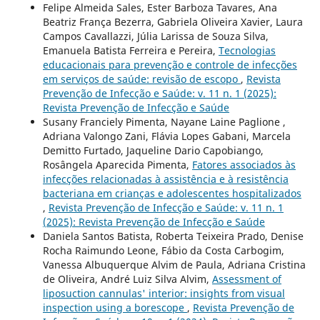
Felipe Almeida Sales, Ester Barboza Tavares, Ana
Beatriz França Bezerra, Gabriela Oliveira Xavier, Laura
Campos Cavallazzi, Júlia Larissa de Souza Silva,
Emanuela Batista Ferreira e Pereira,
Tecnologias
educacionais para prevenção e controle de infecções
em serviços de saúde: revisão de escopo
,
Revista
Prevenção de Infecção e Saúde: v. 11 n. 1 (2025):
Revista Prevenção de Infecção e Saúde
Susany Franciely Pimenta, Nayane Laine Paglione ,
Adriana Valongo Zani, Flávia Lopes Gabani, Marcela
Demitto Furtado, Jaqueline Dario Capobiango,
Rosângela Aparecida Pimenta,
Fatores associados às
infecções relacionadas à assistência e à resistência
bacteriana em crianças e adolescentes hospitalizados
,
Revista Prevenção de Infecção e Saúde: v. 11 n. 1
(2025): Revista Prevenção de Infecção e Saúde
Daniela Santos Batista, Roberta Teixeira Prado, Denise
Rocha Raimundo Leone, Fábio da Costa Carbogim,
Vanessa Albuquerque Alvim de Paula, Adriana Cristina
de Oliveira, André Luiz Silva Alvim,
Assessment of
liposuction cannulas' interior: insights from visual
inspection using a borescope
,
Revista Prevenção de