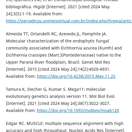
bibliográfica. Higi@ [Internet]. 2021 [cited 2024 May
24];3(5):1-19. Available from:
https://periodicos.unimesvirtual.com.br/index.php/higeia/arti
Almeida TT, Orlandelli RC, Azevedo JL, Pamphile JA.
Molecular characterization of the endophytic fungal
community associated with Eichhornia azurea (Kunth) and
Eichhornia crassipes (Mart.)(Pontederiaceae) native to the
Upper Paraná River floodplain, Brazil. Genet Mol Res
[Internet]. 2015 [cited 2024 May 24];14(2):4920-4931.
Available from:
https://doi.org/10.4238/2015.May.11.25
Tamura K, Stecher G, Kumar S. Mega11: molecular
evolutionary genetics analysis version 11. Mol Biol Evol.
[Internet]. 2021 [cited 2024 May 24];38(7):3022-3027.
Available from:
https://doi.org/10.1093/molbev/msab120
Edgar RC. MUSCLE: multiple sequence alignment with high
accuracy and high throughput. Nucleic Acids Res [Internet].