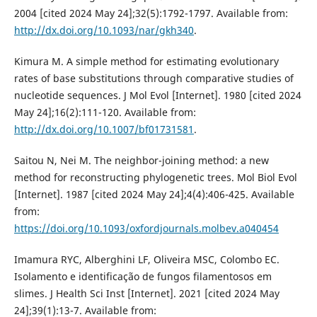
2004 [cited 2024 May 24];32(5):1792-1797. Available from:
http://dx.doi.org/10.1093/nar/gkh340
.
Kimura M. A simple method for estimating evolutionary
rates of base substitutions through comparative studies of
nucleotide sequences. J Mol Evol [Internet]. 1980 [cited 2024
May 24];16(2):111-120. Available from:
http://dx.doi.org/10.1007/bf01731581
.
Saitou N, Nei M. The neighbor-joining method: a new
method for reconstructing phylogenetic trees. Mol Biol Evol
[Internet]. 1987 [cited 2024 May 24];4(4):406-425. Available
from:
https://doi.org/10.1093/oxfordjournals.molbev.a040454
Imamura RYC, Alberghini LF, Oliveira MSC, Colombo EC.
Isolamento e identificação de fungos filamentosos em
slimes. J Health Sci Inst [Internet]. 2021 [cited 2024 May
24];39(1):13-7. Available from: