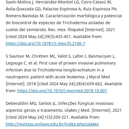
Savín-Molina J, Hernández-Montiel LG, Ceiro-Catasú W,
Ávila-Quezada GD, Palacios-Espinosa A, Ruiz-Espinoza FH,
Romero-Bastidas M. Caracterización morfológica y potencial
de biocontrol de especies de Trichoderma aisladas de
suelos del semiárido. Rev. mex. fitopatol [Internet]. 2021
[cited 2024 May 24];39(3):435-451. Available from:
https://doi.org/10.18781/r.mex.fit.2106-7
S Sautour M, Chrétien ML, Valot S, Lafon I, Basmaciyan L,
Legouge C, et al. First case of proven invasive pulmonary
infection due to Trichoderma longibrachiatum in a
neutropenic patient with acute leukemia. J Mycol Med
[Internet]. 2018 [cited 2024 May 24];28(4):659-662. Available
from:
https://doi.org/10.1016/j.mycmed.2018.10.001
Deberaldini MG, Santos JL. Infecções fúngicas invasivas:
aspectos gerais e tratamento. Ulakes J Med. [Internet]. 2021
[cited 2024 May 24];1(3):209-221. Available from:
http://revistas.unilago.edu.br/index.php/ulakes