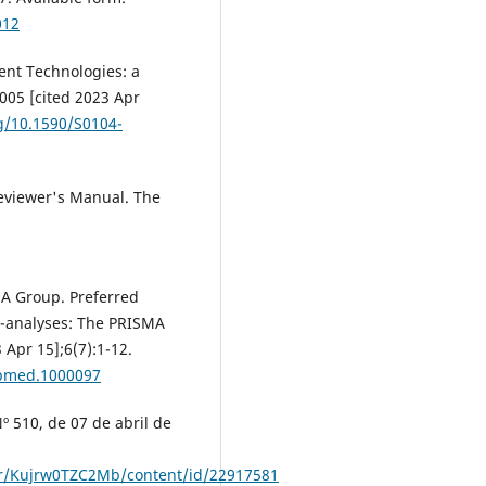
012
ent Technologies: a
005 [cited 2023 Apr
rg/10.1590/S0104-
Reviewer's Manual. The
MA Group. Preferred
a-analyses: The PRISMA
 Apr 15];6(7):1-12.
l.pmed.1000097
º 510, de 07 de abril de
her/Kujrw0TZC2Mb/content/id/22917581