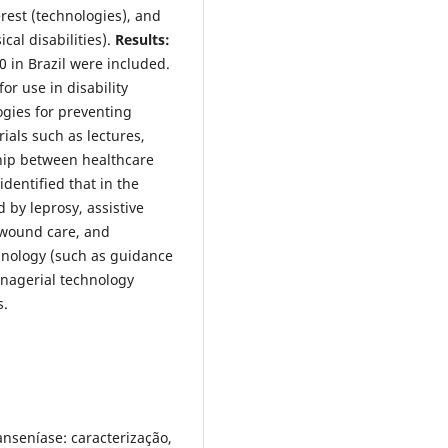
rest (technologies), and
cal disabilities).
Results
:
 in Brazil were included.
or use in disability
ogies for preventing
rials such as lectures,
ship between healthcare
identified that in the
d by leprosy, assistive
, wound care, and
hnology (such as guidance
nagerial technology
s.
anseníase: caracterização,