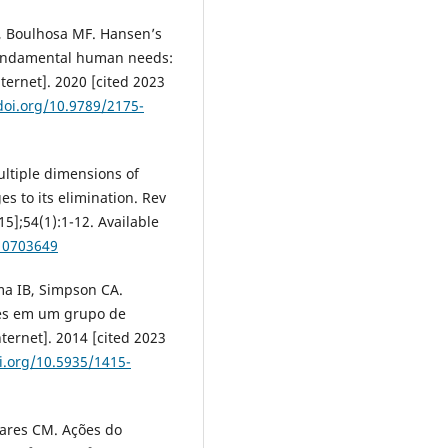
R, Boulhosa MF. Hansen’s
 fundamental human needs:
nternet]. 2020 [cited 2023
doi.org/10.9789/2175-
tiple dimensions of
 to its elimination. Rev
5];54(1):1-12. Available
10703649
ima IB, Simpson CA.
es em um grupo de
ernet]. 2014 [cited 2023
i.org/10.5935/1415-
ares CM. Ações do