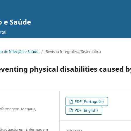
o e Saúde
rtal
ção de Infecção e Saúde
/
Revisão Integrativa/Sistemática
venting physical disabilities caused b
PDF (Português)
enfermagem. Manaus,
PDF (English)
s-Graduação em Enfermagem
Publicado