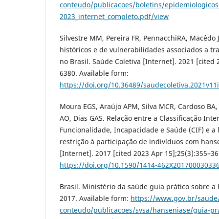
conteudo/publicacoes/boletins/epidemiologicos
2023_internet_completo.pdf/view
Silvestre MM, Pereira FR, PennacchiRA, Macêdo J
históricos e de vulnerabilidades associados a t
no Brasil. Saúde Coletiva [Internet]. 2021 [cited
6380. Available form:
https://doi.org/10.36489/saudecoletiva.2021v1
Moura EGS, Araújo APM, Silva MCR, Cardoso BA
AO, Dias GAS. Relação entre a Classificação Inte
Funcionalidade, Incapacidade e Saúde (CIF) e a 
restrição à participação de indivíduos com hanse
[Internet]. 2017 [cited 2023 Apr 15];25(3):355–36
https://doi.org/10.1590/1414-462X20170003033
Brasil. Ministério da saúde guia prático sobre a 
2017. Available form:
https://www.gov.br/saude/
conteudo/publicacoes/svsa/hanseniase/guia-pra