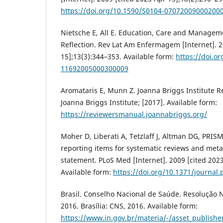
https://doi.org/10.1590/S0104-07072009000200
Nietsche E, All E. Education, Care and Managem
Reflection. Rev Lat Am Enfermagem [Internet]. 2
15];13(3):344–353. Available form:
https://doi.o
11692005000300009
Aromataris E, Munn Z. Joanna Briggs Institute 
Joanna Briggs Institute; [2017]. Available form:
https://reviewersmanual.joannabriggs.org/
Moher D, Liberati A, Tetzlaff J, Altman DG, PRIS
reporting items for systematic reviews and met
statement. PLoS Med [Internet]. 2009 [cited 2023
Available form:
https://doi.org/10.1371/journa
Brasil. Conselho Nacional de Saúde. Resolução N
2016. Brasília: CNS, 2016. Available form:
https://www.in.gov.br/materia/-/asset_publis