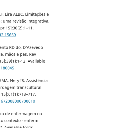
, Lira ALBC. Limitações e
: uma revisão integrativa.
pr 15];30(2):1–11.
0i2.15669
ento RD do, D’Azevedo
ce, mãos e pés. Rev
5];39(1):1-12. Available
0180045
 SMA, Nery IS. Assistência
rdagem transcultural.
 15];61(1):713–717.
71672008000700010
ática de enfermagem na
to contexto - enferm
7. Available form: