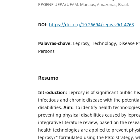
PPGENF UEPA/UFAM. Manaus, Amazonas, Brasil.
DOI:
https://doi.org/10.26694/repis.v9i1.4763
Palavras-chave:
Leprosy, Technology, Disease P
Persons
Resumo
Introduction
:
Leprosy is of significant public he
infectious and chronic disease with the potentia
disabilities.
Aim
:
To identify health technologies i
preventing physical disabilities caused by lepro
integrative literature review, based on the rese
health technologies are applied to prevent physi
leprosy?" formulated using the PICo strategy, w