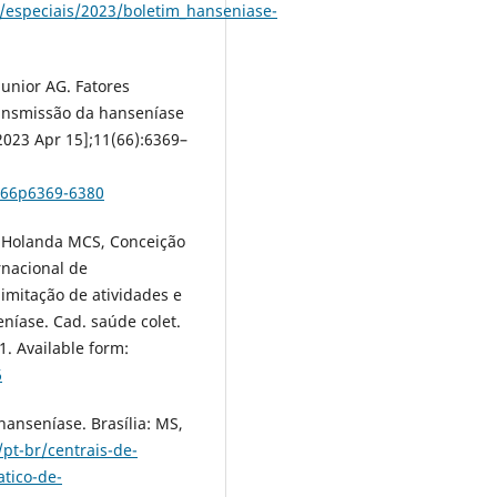
/especiais/2023/boletim_hanseniase-
unior AG. Fatores
ransmissão da hanseníase
 2023 Apr 15];11(66):6369–
1i66p6369-6380
, Holanda MCS, Conceição
rnacional de
limitação de atividades e
níase. Cad. saúde colet.
1. Available form:
6
hanseníase. Brasília: MS,
pt-br/centrais-de-
tico-de-