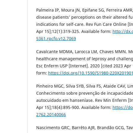
Palmeira IP, Moura JN, Epifane SG, Ferreira AM
disease patients’ perceptions on their altered
indications for self-care. Rev Fun Care Online [I
Apr 15];12(1):319-325. Available form:
http://dx.
5361.rpcfo.v12.7069
Cavalcante MDMA, Larocca LM, Chaves MMN. Mul
healthcare management of leprosy and challenges
Esc Enferm USP [Internet]. 2020 [cited 2023 Apr 1
form:
https://doi.org/10.1590/S1980-220X20190
Pinheiro MGC, Silva SYB, Silva FS, Ataide CAV, L
Conhecimento sobre prevenção de incapacidad
autocuidado em hanseníase. Rev Min Enferm [Int
Apr 15];18(4):895-900. Available form:
https://do
2762.20140066
Nascimento GRC, Barrêto AJR, Brandão GCG, Tav