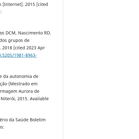
 [Internet]. 2015 [cited
:
tos DCM, Nascimento RD.
 dos grupos de
. 2018 [cited 2023 Apr
10.5205/1981-8963-
te da autonomia de
ação (Mestrado em
fermagem Aurora de
Niterói, 2015. Available
tério da Saúde Boletim
m: