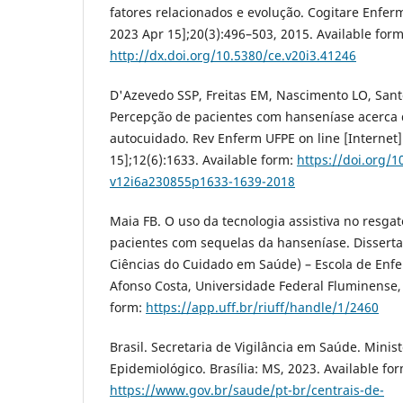
fatores relacionados e evolução. Cogitare Enferm
2023 Apr 15];20(3):496–503, 2015. Available form
http://dx.doi.org/10.5380/ce.v20i3.41246
D'Azevedo SSP, Freitas EM, Nascimento LO, San
Percepção de pacientes com hanseníase acerca
autocuidado. Rev Enferm UFPE on line [Internet]
15];12(6):1633. Available form:
https://doi.org/
v12i6a230855p1633-1639-2018
Maia FB. O uso da tecnologia assistiva no resga
pacientes com sequelas da hanseníase. Dissert
Ciências do Cuidado em Saúde) – Escola de En
Afonso Costa, Universidade Federal Fluminense, 
form:
https://app.uff.br/riuff/handle/1/2460
Brasil. Secretaria de Vigilância em Saúde. Minis
Epidemiológico. Brasília: MS, 2023. Available for
https://www.gov.br/saude/pt-br/centrais-de-