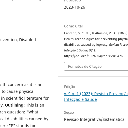
2023-10-26
Como Citar
Candido, S. C. N. ., & Almeida, P. D. . (2023)
revention, Disabled
Health Technologies for preventing physic
disabilities caused by leprosy.
Revista Preve
Infecção E Saúde
,
9
(1).
https://doi.org/10.26694/repis.v9i1.4763
Fomatos de Citação
alth concern as it is an
Edição
l to cause physical
v. 9 n. 1 (2023): Revista Prevençã
n scientific literature for
Infecção e Saúde
sy.
Outlining:
This is an
arch question: "What
Seção
cal disabilities caused by
Revisão Integrativa/Sistemática
here "P" stands for