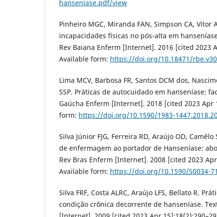
hanseniase.pdf/view
Pinheiro MGC, Miranda FAN, Simpson CA, Vitor AF
incapacidades físicas no pós-alta em hanseníase
Rev Baiana Enferm [Internet]. 2016 [cited 2023 A
Available form:
https://doi.org/10.18471/rbe.v3
Lima MCV, Barbosa FR, Santos DCM dos, Nascim
SSP. Práticas de autocuidado em hanseníase: fa
Gaúcha Enferm [Internet]. 2018 [cited 2023 Apr 1
form:
https://doi.org/10.1590/1983-1447.2018.2
Silva Júnior FJG, Ferreira RD, Araújo OD, Camêlo
de enfermagem ao portador de Hanseníase: abo
Rev Bras Enferm [Internet]. 2008 [cited 2023 Apr
Available form:
https://doi.org/10.1590/S0034-
Silva FRF, Costa ALRC, Araújo LFS, Bellato R. Pr
condição crônica decorrente de hanseníase. Tex
[Internet]. 2009 [cited 2023 Apr 15];18(2):290–29