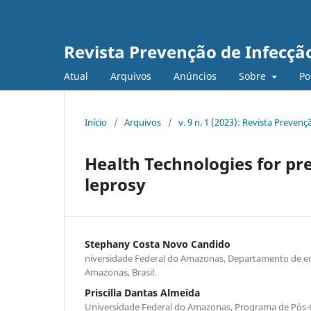
Revista Prevenção de Infecçã
Atual
Arquivos
Anúncios
Sobre
Po
Início
/
Arquivos
/
v. 9 n. 1 (2023): Revista Preven
Health Technologies for pre
leprosy
Stephany Costa Novo Candido
niversidade Federal do Amazonas, Departamento de 
Amazonas, Brasil.
Priscilla Dantas Almeida
Universidade Federal do Amazonas, Programa de Pó