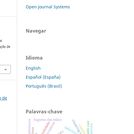
Open Journal Systems
Navegar
.
al
nção De
Idioma
English
Español (España)
Português (Brasil)
o de
Palavras-chave
higiene das mãos
cleaning service
letalidade
emtricitabine
children
infections