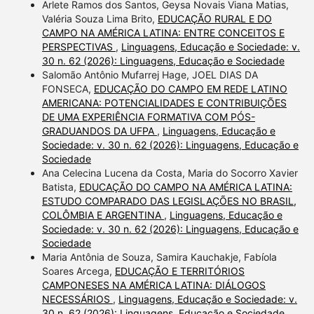
Arlete Ramos dos Santos, Geysa Novais Viana Matias,
Valéria Souza Lima Brito,
EDUCAÇÃO RURAL E DO
CAMPO NA AMÉRICA LATINA: ENTRE CONCEITOS E
PERSPECTIVAS
,
Linguagens, Educação e Sociedade: v.
30 n. 62 (2026): Linguagens, Educação e Sociedade
Salomão Antônio Mufarrej Hage, JOEL DIAS DA
FONSECA,
EDUCAÇÃO DO CAMPO EM REDE LATINO
AMERICANA: POTENCIALIDADES E CONTRIBUIÇÕES
DE UMA EXPERIÊNCIA FORMATIVA COM PÓS-
GRADUANDOS DA UFPA
,
Linguagens, Educação e
Sociedade: v. 30 n. 62 (2026): Linguagens, Educação e
Sociedade
Ana Celecina Lucena da Costa, Maria do Socorro Xavier
Batista,
EDUCAÇÃO DO CAMPO NA AMÉRICA LATINA:
ESTUDO COMPARADO DAS LEGISLAÇÕES NO BRASIL,
COLÔMBIA E ARGENTINA
,
Linguagens, Educação e
Sociedade: v. 30 n. 62 (2026): Linguagens, Educação e
Sociedade
Maria Antônia de Souza, Samira Kauchakje, Fabíola
Soares Arcega,
EDUCAÇÃO E TERRITÓRIOS
CAMPONESES NA AMÉRICA LATINA: DIÁLOGOS
NECESSÁRIOS
,
Linguagens, Educação e Sociedade: v.
30 n. 62 (2026): Linguagens, Educação e Sociedade