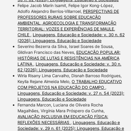
Felipe Jacob Marín Isamit, Felipe Igor Kong-López,
Adolfo Alejandro Berríos-Villarroel,
PERSPECTIVAS DE
PROFESSORES RURAIS SOBRE EDUCAÇÃO
AMBIENTAL, AGROECOLOGIA E TRANSFORMAÇÃO
TERRITORIAL: VOZES E EXPERIÊNCIAS DE MAULE,
CHILE
,
Linguagens, Educação e Sociedade: v. 30 n. 62
(2026): Linguagens, Educação e Sociedade
Severino Bezerra da Silva, Israel Soares de Sousa,
Gildivan Francisco das Neves,
EDUCAÇÃO POPULAR:
HISTÓRIAS DE LUTAS E RESISTÊNCIAS NA AMÉRICA
LATINA
,
Linguagens, Educação e Sociedade: v. 30 n.
62 (2026): Linguagens, Educação e Sociedade
Wirla Risany Lima Carvalho, Disnah Barroso Rodrigues,
Keylla Rejane Almeida Melo,
O TRABALHO EDUCATIVO
COM PROJETOS NA EDUCAÇÃO DO CAMPO
,
Linguagens, Educação e Sociedade: v. 27 n. 54 (2023):
Linguagens, Educação e Sociedade
Fernanda Marcon, Luciana de Oliveira Rocha
Magalhães, Virgínia Mara Próspero da Cunha,
AVALIAÇÃO INCLUSIVA EM EDUCAÇÃO FÍSICA:
REFLEXÕES NECESSÁRIAS
,
Linguagens, Educação e
Sociedade: v. 29 n. 61 (2025): Linguagens, Educação e