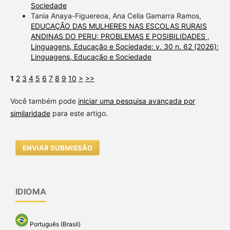
Sociedade
Tania Anaya-Figuereoa, Ana Celia Gamarra Ramos,
EDUCAÇÃO DAS MULHERES NAS ESCOLAS RURAIS
ANDINAS DO PERU: PROBLEMAS E POSIBILIDADES
,
Linguagens, Educação e Sociedade: v. 30 n. 62 (2026):
Linguagens, Educação e Sociedade
1
2
3
4
5
6
7
8
9
10
>
>>
Você também pode
iniciar uma pesquisa avançada por
similaridade
para este artigo.
ENVIAR SUBMISSÃO
IDIOMA
Português (Brasil)