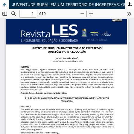
JUVENTUDE RURAL EM UM TERRITÓRIO DE INCERTEZAS: QUESTÕES PARA A EDUCAÇÃO