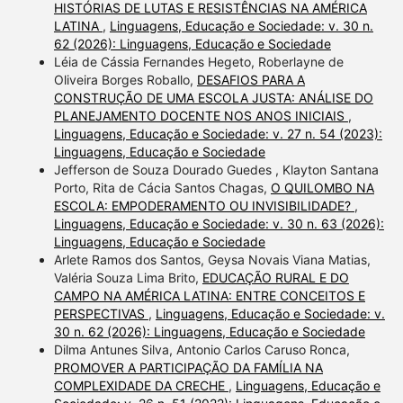
HISTÓRIAS DE LUTAS E RESISTÊNCIAS NA AMÉRICA
LATINA
,
Linguagens, Educação e Sociedade: v. 30 n.
62 (2026): Linguagens, Educação e Sociedade
Léia de Cássia Fernandes Hegeto, Roberlayne de
Oliveira Borges Roballo,
DESAFIOS PARA A
CONSTRUÇÃO DE UMA ESCOLA JUSTA: ANÁLISE DO
PLANEJAMENTO DOCENTE NOS ANOS INICIAIS
,
Linguagens, Educação e Sociedade: v. 27 n. 54 (2023):
Linguagens, Educação e Sociedade
Jefferson de Souza Dourado Guedes , Klayton Santana
Porto, Rita de Cácia Santos Chagas,
O QUILOMBO NA
ESCOLA: EMPODERAMENTO OU INVISIBILIDADE?
,
Linguagens, Educação e Sociedade: v. 30 n. 63 (2026):
Linguagens, Educação e Sociedade
Arlete Ramos dos Santos, Geysa Novais Viana Matias,
Valéria Souza Lima Brito,
EDUCAÇÃO RURAL E DO
CAMPO NA AMÉRICA LATINA: ENTRE CONCEITOS E
PERSPECTIVAS
,
Linguagens, Educação e Sociedade: v.
30 n. 62 (2026): Linguagens, Educação e Sociedade
Dilma Antunes Silva, Antonio Carlos Caruso Ronca,
PROMOVER A PARTICIPAÇÃO DA FAMÍLIA NA
COMPLEXIDADE DA CRECHE
,
Linguagens, Educação e