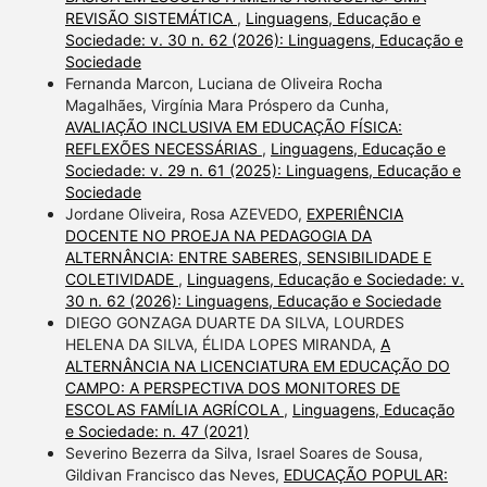
REVISÃO SISTEMÁTICA
,
Linguagens, Educação e
Sociedade: v. 30 n. 62 (2026): Linguagens, Educação e
Sociedade
Fernanda Marcon, Luciana de Oliveira Rocha
Magalhães, Virgínia Mara Próspero da Cunha,
AVALIAÇÃO INCLUSIVA EM EDUCAÇÃO FÍSICA:
REFLEXÕES NECESSÁRIAS
,
Linguagens, Educação e
Sociedade: v. 29 n. 61 (2025): Linguagens, Educação e
Sociedade
Jordane Oliveira, Rosa AZEVEDO,
EXPERIÊNCIA
DOCENTE NO PROEJA NA PEDAGOGIA DA
ALTERNÂNCIA: ENTRE SABERES, SENSIBILIDADE E
COLETIVIDADE
,
Linguagens, Educação e Sociedade: v.
30 n. 62 (2026): Linguagens, Educação e Sociedade
DIEGO GONZAGA DUARTE DA SILVA, LOURDES
HELENA DA SILVA, ÉLIDA LOPES MIRANDA,
A
ALTERNÂNCIA NA LICENCIATURA EM EDUCAÇÃO DO
CAMPO: A PERSPECTIVA DOS MONITORES DE
ESCOLAS FAMÍLIA AGRÍCOLA
,
Linguagens, Educação
e Sociedade: n. 47 (2021)
Severino Bezerra da Silva, Israel Soares de Sousa,
Gildivan Francisco das Neves,
EDUCAÇÃO POPULAR: