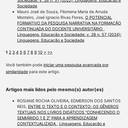
Sociedade: v. 26 n. 51 (2022): Linguagens, Educação e
Sociedade
Mauro José de Souza, Filomena Maria de Arruda
Monteiro, José Ignacio Rivas Flores,
O POTENCIAL
FORMATIVO DA PESQUISA NARRATIVA NA FORMAÇÃO
CONTINUADA DO DOCENTE UNIVERSITÁRIO
,
Linguagens, Educação e Sociedade: v. 28 n. 57 (2024):
Linguagens, Educação e Sociedade
1
2
3
4
5
6
7
8
9
10
>
>>
Você também pode
iniciar uma pesquisa avançada por
similaridade
para este artigo.
Artigos mais lidos pelo mesmo(s) autor(es)
ROSIANE ROCHA OLIVEIRA, EDMERSON DOS SANTOS
REIS,
ENTRE O TEXTO E O CONTEXTO: OS GÊNEROS
TEXTUAIS NOS LIVROS DIDÁTICOS “CONHECENDO O
SEMIÁRIDO 1 E 2” PARA A APRENDIZAGEM
CONTEXTUALIZADA
,
Linguagens, Educação e