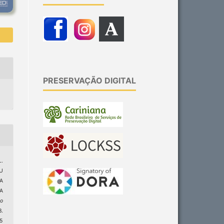
PRESERVAÇÃO DIGITAL
L.
U
A
A
ão
.
5