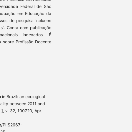
iversidade Federal de São
raduação em Educação da
sses de pesquisa incluem:
as”. Conta com publicação
nacionais indexados. É
 sobre Profissão Docente
 in Brazil: an ecological
rtality between 2011 and
.], v. 32, 100720, Apr.
le/PIIS2667-
025.