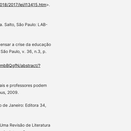
2018/2017/lei/l13415.htm
>.
a. Salto, São Paulo: LAB-
pensar a crise da educação
o Paulo, v. 36, n.3, p.
RdmbBQgfN/abstract/?
ais e professores podem
mus, 2009.
o de Janeiro: Editora 34,
Uma Revisão de Literatura