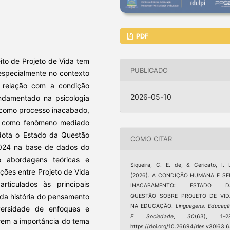
PDF
ito de Projeto de Vida tem
PUBLICADO
 especialmente no contexto
 relação com a condição
2026-05-10
undamentado na psicologia
a como processo inacabado,
l como fenômeno mediado
 adota o Estado da Questão
COMO CITAR
 2024 na base de dados do
o abordagens teóricas e
Siqueira, C. E. de, & Cericato, I. 
ções entre Projeto de Vida
(2026). A CONDIÇÃO HUMANA E SE
ticulados às principais
INACABAMENTO: ESTADO D
da história do pensamento
QUESTÃO SOBRE PROJETO DE VID
NA EDUCAÇÃO.
Linguagens, Educaç
versidade de enfoques e
E Sociedade
,
30
(63), 1–28
arem a importância do tema
https://doi.org/10.26694/rles.v30i63.6