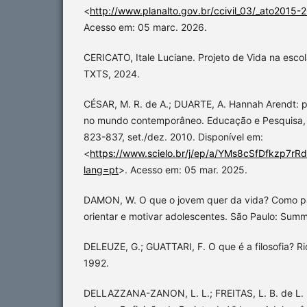
<
http://www.planalto.gov.br/ccivil_03/_ato2015-
Acesso em: 05 marc. 2026.
CERICATO, Itale Luciane. Projeto de Vida na escol
TXTS, 2024.
CÉSAR, M. R. de A.; DUARTE, A. Hannah Arendt: 
no mundo contemporâneo. Educação e Pesquisa, Sã
823-837, set./dez. 2010. Disponível em:
<
https://www.scielo.br/j/ep/a/YMs8cSfDfkzp7r
lang=pt
>. Acesso em: 05 mar. 2025.
DAMON, W. O que o jovem quer da vida? Como p
orientar e motivar adolescentes. São Paulo: Sum
DELEUZE, G.; GUATTARI, F. O que é a filosofia? Ri
1992.
DELLAZZANA-ZANON, L. L.; FREITAS, L. B. de L. 