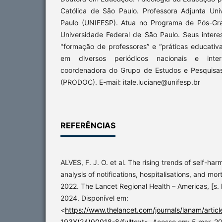
Católica de São Paulo. Professora Adjunta Un
Paulo (UNIFESP). Atua no Programa de Pós-G
Universidade Federal de São Paulo. Seus intere
"formação de professores” e “práticas educativ
em diversos periódicos nacionais e inter
coordenadora do Grupo de Estudos e Pesquisas
(PRODOC). E-mail: itale.luciane@unifesp.br
REFERÊNCIAS
ALVES, F. J. O. et al. The rising trends of self-harm
analysis of notifications, hospitalisations, and mo
2022. The Lancet Regional Health – Americas, [s. l
2024. Disponível em:
<
https://www.thelancet.com/journals/lanam/artic
193X(24)00018-8/fulltext
>. Acesso em: 5 mar. 2