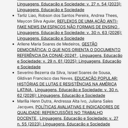
Linguagens, Educação e Sociedade: v. 27 n. 54 (2023):
Linguagens, Educação e Sociedade
Tarliz Liao, Robson dos Santos Pereira, Andrea Thees,
Maycon Silva Aguiar,
REFLEXOS DE UMA AÇÃO ANTI-
FAKE NEWS EM ESPAÇOS NÃO FORMAIS DE ENSINO
,
Linguagens, Educação e Sociedade: v. 30 n. 63 (2026):
Linguagens, Educação e Sociedade
Arilene Maria Soares de Medeiros,
GESTÃO
DEMOCRÁTICA: O QUE NOS ORIENTA O DOCUMENTO
REFERÊNCIA DA CONAE-2024?
,
Linguagens, Educação
e Sociedade: v. 29 n. 61 (2025): Linguagens, Educação
e Sociedade
Severino Bezerra da Silva, Israel Soares de Sousa,
Gildivan Francisco das Neves,
EDUCAÇÃO POPULAR:
HISTÓRIAS DE LUTAS E RESISTÊNCIAS NA AMÉRICA
LATINA
,
Linguagens, Educação e Sociedade: v. 30 n.
62 (2026): Linguagens, Educação e Sociedade
Marília Henn Dutra, Andressa Aita Ivo, Juliana Sales
Jacques,
POLÍTICAS AVALIATIVAS E INDICADORES DE
QUALIDADE: REPERCUSSÕES NO TRABALHO
DOCENTE
,
Linguagens, Educação e Sociedade: v. 27
n. 55 (2023): Linguagens, Educação e Sociedade