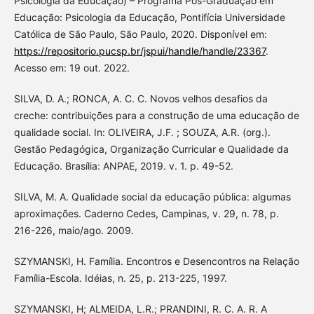
Psicologia da Educação) – Programa Pós-Graduação em
Educação: Psicologia da Educação, Pontifícia Universidade
Católica de São Paulo, São Paulo, 2020. Disponível em:
https://repositorio.pucsp.br/jspui/handle/handle/23367
.
Acesso em: 19 out. 2022.
SILVA, D. A.; RONCA, A. C. C. Novos velhos desafios da
creche: contribuições para a construção de uma educação de
qualidade social. In: OLIVEIRA, J.F. ; SOUZA, A.R. (org.).
Gestão Pedagógica, Organização Curricular e Qualidade da
Educação. Brasília: ANPAE, 2019. v. 1. p. 49-52.
SILVA, M. A. Qualidade social da educação pública: algumas
aproximações. Caderno Cedes, Campinas, v. 29, n. 78, p.
216-226, maio/ago. 2009.
SZYMANSKI, H. Família. Encontros e Desencontros na Relação
Família-Escola. Idéias, n. 25, p. 213-225, 1997.
SZYMANSKI, H; ALMEIDA, L.R.; PRANDINI, R. C. A. R. A