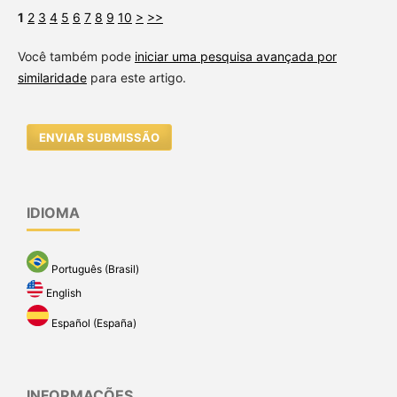
1
2
3
4
5
6
7
8
9
10
>
>>
Você também pode
iniciar uma pesquisa avançada por
similaridade
para este artigo.
ENVIAR SUBMISSÃO
IDIOMA
Português (Brasil)
English
Español (España)
INFORMAÇÕES