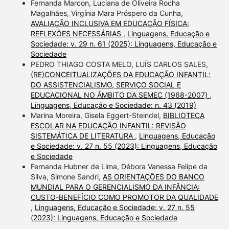
Fernanda Marcon, Luciana de Oliveira Rocha
Magalhães, Virgínia Mara Próspero da Cunha,
AVALIAÇÃO INCLUSIVA EM EDUCAÇÃO FÍSICA:
REFLEXÕES NECESSÁRIAS
,
Linguagens, Educação e
Sociedade: v. 29 n. 61 (2025): Linguagens, Educação e
Sociedade
PEDRO THIAGO COSTA MELO, LUÍS CARLOS SALES,
(RE)CONCEITUALIZAÇÕES DA EDUCAÇÃO INFANTIL:
DO ASSISTENCIALISMO, SERVIÇO SOCIAL E
EDUCACIONAL NO ÂMBITO DA SEMEC (1968-2007)
,
Linguagens, Educação e Sociedade: n. 43 (2019)
Marina Moreira, Gisela Eggert-Steindel,
BIBLIOTECA
ESCOLAR NA EDUCAÇÃO INFANTIL: REVISÃO
SISTEMÁTICA DE LITERATURA
,
Linguagens, Educação
e Sociedade: v. 27 n. 55 (2023): Linguagens, Educação
e Sociedade
Fernanda Hubner de Lima, Débora Vanessa Felipe da
Silva, Simone Sandri,
AS ORIENTAÇÕES DO BANCO
MUNDIAL PARA O GERENCIALISMO DA INFÂNCIA:
CUSTO-BENEFÍCIO COMO PROMOTOR DA QUALIDADE
,
Linguagens, Educação e Sociedade: v. 27 n. 55
(2023): Linguagens, Educação e Sociedade