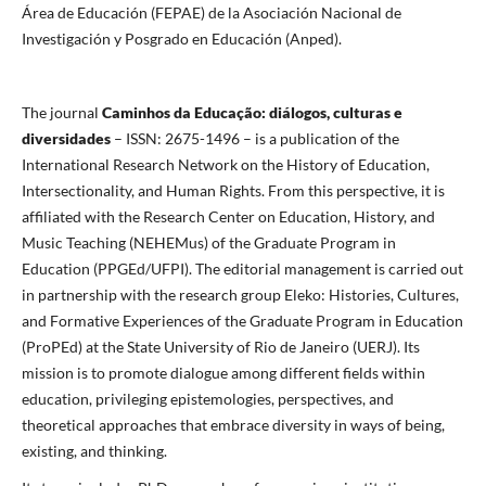
Área de Educación (FEPAE) de la Asociación Nacional de
Investigación y Posgrado en Educación (Anped).
The journal
Caminhos da Educação: diálogos, culturas e
diversidades
– ISSN: 2675-1496 – is a publication of the
International Research Network on the History of Education,
Intersectionality, and Human Rights. From this perspective, it is
affiliated with the Research Center on Education, History, and
Music Teaching (NEHEMus) of the Graduate Program in
Education (PPGEd/UFPI). The editorial management is carried out
in partnership with the research group Eleko: Histories, Cultures,
and Formative Experiences of the Graduate Program in Education
(ProPEd) at the State University of Rio de Janeiro (UERJ). Its
mission is to promote dialogue among different fields within
education, privileging epistemologies, perspectives, and
theoretical approaches that embrace diversity in ways of being,
existing, and thinking.