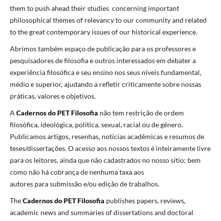
them to push ahead their studies concerning important
philosophical themes of relevancy to our community and related
to the great contemporary issues of our historical experience.
Abrimos também espaço de publicação para os professores e
pesquisadores de filosofia e outros interessados em debater a
experiência filosófica e seu ensino nos seus níveis fundamental,
médio e superior, ajudando a refletir criticamente sobre nossas
práticas, valores e objetivos.
A
Cadernos do PET Filosofia
não tem restrição de ordem
filosófica, ideológica, política, sexual, racial ou de gênero.
Publicamos artigos, resenhas, notícias acadêmicas e resumos de
teses/dissertações. O acesso aos nossos textos é inteiramente livre
para os leitores, ainda que não cadastrados no nosso sítio; bem
como não há cobrança de nenhuma taxa aos
autores para submissão e/ou edição de trabalhos.
The
Cadernos do PET Filosofia
publishes papers, reviews,
academic news and summaries of dissertations and doctoral