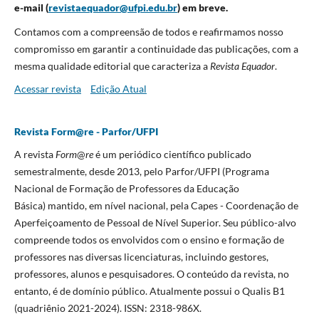
e-mail (
revistaequador@ufpi.edu.br
) em breve.
Contamos com a compreensão de todos e reafirmamos nosso
compromisso em garantir a continuidade das publicações, com a
mesma qualidade editorial que caracteriza a
Revista Equador
.
Acessar revista
Edição Atual
Revista Form@re - Parfor/UFPI
A revista
Form
@
re
é um periódico científico publicado
semestralmente, desde 2013, pelo Parfor/UFPI (Programa
Nacional de Formação de Professores da Educação
Básica)
mantido, em nível nacional, pela Capes - Coordenação de
Aperfeiçoamento de Pessoal de Nível Superior. Seu público-alvo
compreende todos os envolvidos com o ensino e formação de
professores nas diversas licenciaturas, incluindo gestores,
professores, alunos e pesquisadores. O conteúdo da revista, no
entanto, é de domínio público. Atualmente possui o Qualis B1
(quadriênio 2021-2024). ISSN: 2318-986X.