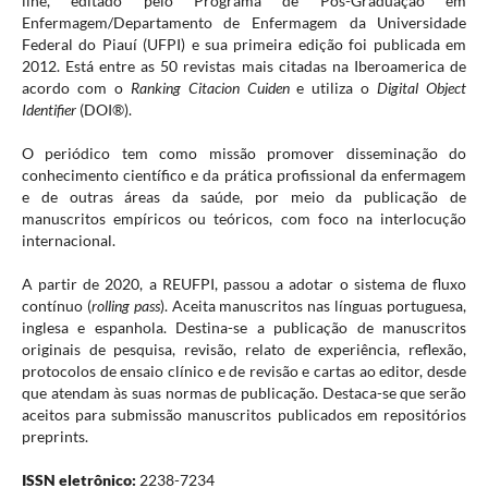
line, editado pelo Programa de Pós-Graduação em
Enfermagem/Departamento de Enfermagem da Universidade
Federal do Piauí (UFPI) e sua primeira edição foi publicada em
2012. Está entre as 50 revistas mais citadas na Iberoamerica de
acordo com o
Ranking Citacion Cuiden
e utiliza o
Digital Object
Identifier
(DOI®).
O periódico tem como missão promover disseminação do
conhecimento científico e da prática profissional da enfermagem
e de outras áreas da saúde, por meio da publicação de
manuscritos empíricos ou teóricos, com foco na interlocução
internacional.
A partir de 2020, a REUFPI, passou a adotar o sistema de fluxo
contínuo (
rolling pass
). Aceita manuscritos nas línguas portuguesa,
inglesa e espanhola. Destina-se a publicação de manuscritos
originais de pesquisa, revisão, relato de experiência, reflexão,
protocolos de ensaio clínico e de revisão e cartas ao editor, desde
que atendam às suas normas de publicação. Destaca-se que serão
aceitos para submissão manuscritos publicados em repositórios
preprints.
ISSN eletrônico:
2238-7234