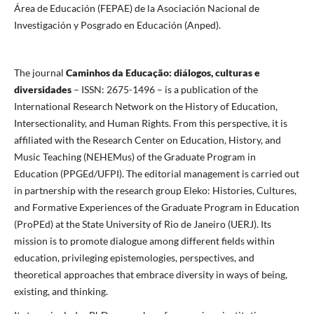
Área de Educación (FEPAE) de la Asociación Nacional de
Investigación y Posgrado en Educación (Anped).
The journal
Caminhos da Educação: diálogos, culturas e
diversidades
– ISSN: 2675-1496 – is a publication of the
International Research Network on the History of Education,
Intersectionality, and Human Rights. From this perspective, it is
affiliated with the Research Center on Education, History, and
Music Teaching (NEHEMus) of the Graduate Program in
Education (PPGEd/UFPI). The editorial management is carried out
in partnership with the research group Eleko: Histories, Cultures,
and Formative Experiences of the Graduate Program in Education
(ProPEd) at the State University of Rio de Janeiro (UERJ). Its
mission is to promote dialogue among different fields within
education, privileging epistemologies, perspectives, and
theoretical approaches that embrace diversity in ways of being,
existing, and thinking.