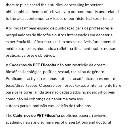
them to push ahead their studies concerning important
philosophical themes of relevancy to our community and related
to the great contemporary issues of our historical experience.
Abrimos também espaço de publicação para os professores e
pesquisadores de filosofia e outros interessados em debater a
experiência filosófica e seu ensino nos seus níveis fundamental,
médio e superior, ajudando a refletir criticamente sobre nossas
práticas, valores e objetivos.
A
Cadernos do PET Filosofia
não tem restrição de ordem
filosófica, ideológica, política, sexual, racial ou de gênero.
Publicamos artigos, resenhas, notícias acadêmicas e resumos de
teses/dissertações. O acesso aos nossos textos é inteiramente livre
para os leitores, ainda que não cadastrados no nosso sítio; bem
como não há cobrança de nenhuma taxa aos
autores para submissão e/ou edição de trabalhos.
The
Cadernos do PET Filosofia
publishes papers, reviews,
academic news and summaries of dissertations and doctoral