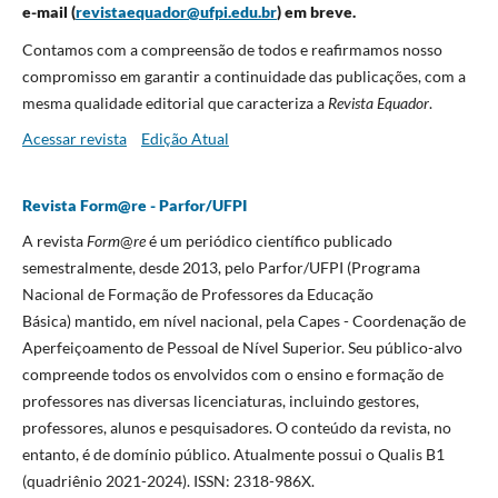
e-mail (
revistaequador@ufpi.edu.br
) em breve.
Contamos com a compreensão de todos e reafirmamos nosso
compromisso em garantir a continuidade das publicações, com a
mesma qualidade editorial que caracteriza a
Revista Equador
.
Acessar revista
Edição Atual
Revista Form@re - Parfor/UFPI
A revista
Form
@
re
é um periódico científico publicado
semestralmente, desde 2013, pelo Parfor/UFPI (Programa
Nacional de Formação de Professores da Educação
Básica)
mantido, em nível nacional, pela Capes - Coordenação de
Aperfeiçoamento de Pessoal de Nível Superior. Seu público-alvo
compreende todos os envolvidos com o ensino e formação de
professores nas diversas licenciaturas, incluindo gestores,
professores, alunos e pesquisadores. O conteúdo da revista, no
entanto, é de domínio público. Atualmente possui o Qualis B1
(quadriênio 2021-2024). ISSN: 2318-986X.