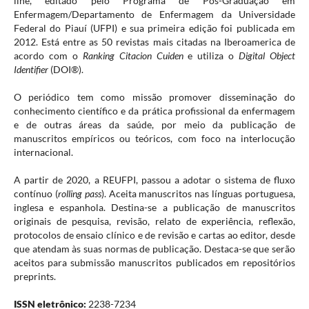
line, editado pelo Programa de Pós-Graduação em
Enfermagem/Departamento de Enfermagem da Universidade
Federal do Piauí (UFPI) e sua primeira edição foi publicada em
2012. Está entre as 50 revistas mais citadas na Iberoamerica de
acordo com o
Ranking Citacion Cuiden
e utiliza o
Digital Object
Identifier
(DOI®).
O periódico tem como missão promover disseminação do
conhecimento científico e da prática profissional da enfermagem
e de outras áreas da saúde, por meio da publicação de
manuscritos empíricos ou teóricos, com foco na interlocução
internacional.
A partir de 2020, a REUFPI, passou a adotar o sistema de fluxo
contínuo (
rolling pass
). Aceita manuscritos nas línguas portuguesa,
inglesa e espanhola. Destina-se a publicação de manuscritos
originais de pesquisa, revisão, relato de experiência, reflexão,
protocolos de ensaio clínico e de revisão e cartas ao editor, desde
que atendam às suas normas de publicação. Destaca-se que serão
aceitos para submissão manuscritos publicados em repositórios
preprints.
ISSN eletrônico:
2238-7234