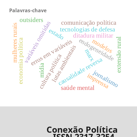
Palavras-chave
outsiders
comunicação política
variáveis omitidas
mulheres rurais
tecnologias de defesa
estado
ditadura militar
extensão rural
endogeneidade
economia política
modelos
erros em variáveis
lutas ambientais
marx
cultura política
causalidade reversa
mídia
jornalismo
imprensa
saúde mental
Conexão Política
– ISSN 2317-3254