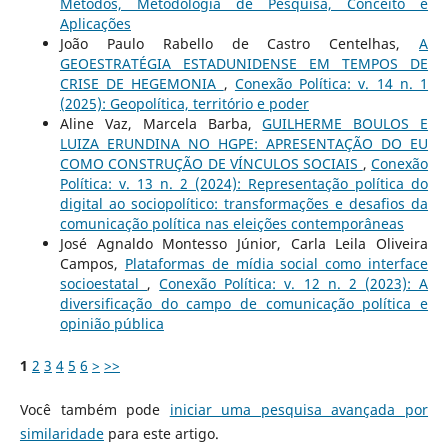
Métodos, Metodologia de Pesquisa, Conceito e
Aplicações
João Paulo Rabello de Castro Centelhas,
A
GEOESTRATÉGIA ESTADUNIDENSE EM TEMPOS DE
CRISE DE HEGEMONIA
,
Conexão Política: v. 14 n. 1
(2025): Geopolítica, território e poder
Aline Vaz, Marcela Barba,
GUILHERME BOULOS E
LUIZA ERUNDINA NO HGPE: APRESENTAÇÃO DO EU
COMO CONSTRUÇÃO DE VÍNCULOS SOCIAIS
,
Conexão
Política: v. 13 n. 2 (2024): Representação política do
digital ao sociopolítico: transformações e desafios da
comunicação política nas eleições contemporâneas
José Agnaldo Montesso Júnior, Carla Leila Oliveira
Campos,
Plataformas de mídia social como interface
socioestatal
,
Conexão Política: v. 12 n. 2 (2023): A
diversificação do campo de comunicação política e
opinião pública
1
2
3
4
5
6
>
>>
Você também pode
iniciar uma pesquisa avançada por
similaridade
para este artigo.