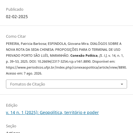
Publicado
02-02-2025
Como Citar
PEREIRA, Patricia Barbosa; ESPINDOLA, Giovana Mira. DIALÓGOS SOBRE A
NOVA ROTA DA SEDA CHINESA: PROPOSIÇÕES PARA O TERMINAL DE USO
PRIVADO PORTO SÃO LUÍS, MARANHÃO.
Conexão Política
,
[S. l.]
, v. 14, n. 1,
p. 39–53, 2025. DOI: 10.26694/2317-3254.rcp.v14i1.8890. Disponível em:
https://www.periodicos.ufpi.br/index.php/conexaopolitica/article/view/8890.
Acesso em: 7 ago. 2026.
Fomatos de Citação
Edição
v. 14 n. 1 (2025): Geopolítica, território e poder
Seção