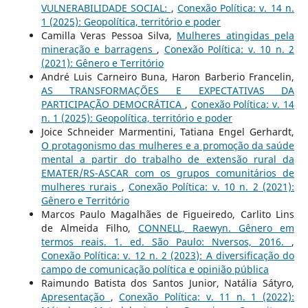
VULNERABILIDADE SOCIAL:
,
Conexão Política: v. 14 n.
1 (2025): Geopolítica, território e poder
Camilla Veras Pessoa Silva,
Mulheres atingidas pela
mineração e barragens
,
Conexão Política: v. 10 n. 2
(2021): Gênero e Território
André Luis Carneiro Buna, Haron Barberio Francelin,
AS TRANSFORMAÇÕES E EXPECTATIVAS DA
PARTICIPAÇÃO DEMOCRÁTICA
,
Conexão Política: v. 14
n. 1 (2025): Geopolítica, território e poder
Joice Schneider Marmentini, Tatiana Engel Gerhardt,
O protagonismo das mulheres e a promoção da saúde
mental a partir do trabalho de extensão rural da
EMATER/RS-ASCAR com os grupos comunitários de
mulheres rurais
,
Conexão Política: v. 10 n. 2 (2021):
Gênero e Território
Marcos Paulo Magalhães de Figueiredo, Carlito Lins
de Almeida Filho,
CONNELL, Raewyn. Gênero em
termos reais. 1. ed. São Paulo: Nversos, 2016.
,
Conexão Política: v. 12 n. 2 (2023): A diversificação do
campo de comunicação política e opinião pública
Raimundo Batista dos Santos Junior, Natália Sátyro,
Apresentação
,
Conexão Política: v. 11 n. 1 (2022):