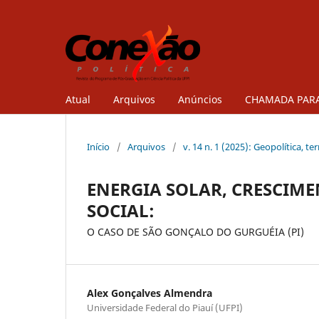
Atual
Arquivos
Anúncios
CHAMADA PARA
Início
/
Arquivos
/
v. 14 n. 1 (2025): Geopolítica, te
ENERGIA SOLAR, CRESCIM
SOCIAL:
O CASO DE SÃO GONÇALO DO GURGUÉIA (PI)
Alex Gonçalves Almendra
Universidade Federal do Piauí (UFPI)