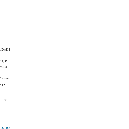
LIDADE
 14, n.
.9054.
p/conex
ago.
itório