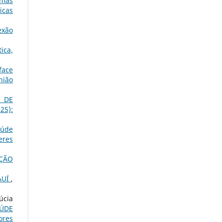
umas
icas
exão
ica,
face
nião
 DE
025):
aúde
eres
AÇÃO
AUÍ
,
úcia
AÚDE
ores