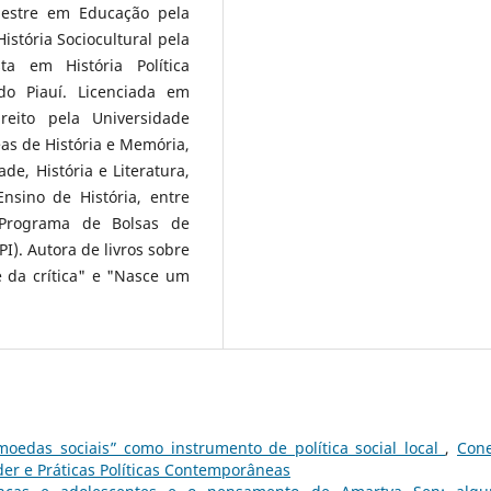
Mestre em Educação pela
istória Sociocultural pela
ta em História Política
do Piauí. Licenciada em
eito pela Universidade
as de História e Memória,
dade, História e Literatura,
Ensino de História, entre
 Programa de Bolsas de
). Autora de livros sobre
e da crítica" e "Nasce um
oedas sociais” como instrumento de política social local
,
Con
oder e Práticas Políticas Contemporâneas