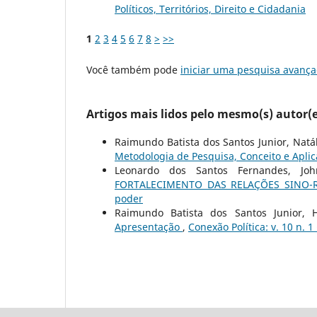
Políticos, Territórios, Direito e Cidadania
1
2
3
4
5
6
7
8
>
>>
Você também pode
iniciar uma pesquisa avança
Artigos mais lidos pelo mesmo(s) autor(e
Raimundo Batista dos Santos Junior, Natál
Metodologia de Pesquisa, Conceito e Apli
Leonardo dos Santos Fernandes, Joh
FORTALECIMENTO DAS RELAÇÕES SINO
poder
Raimundo Batista dos Santos Junior, 
Apresentação
,
Conexão Política: v. 10 n. 