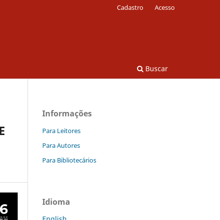
Cadastro
Acesso
Buscar
Informações
E
Para Leitores
Para Autores
Para Bibliotecários
Idioma
English