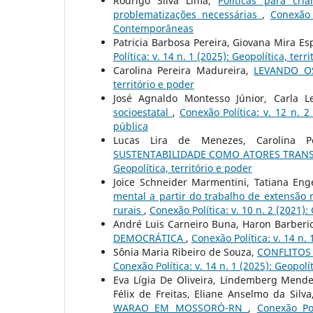
Rodrigo Silva Lima,
Políticas para cr
problematizações necessárias
,
Conexão 
Contemporâneas
Patricia Barbosa Pereira, Giovana Mira Es
Política: v. 14 n. 1 (2025): Geopolítica, terr
Carolina Pereira Madureira,
LEVANDO O
território e poder
José Agnaldo Montesso Júnior, Carla L
socioestatal
,
Conexão Política: v. 12 n. 
pública
Lucas Lira de Menezes, Carolina P
SUSTENTABILIDADE COMO ATORES TRAN
Geopolítica, território e poder
Joice Schneider Marmentini, Tatiana Eng
mental a partir do trabalho de extensã
rurais
,
Conexão Política: v. 10 n. 2 (2021):
André Luis Carneiro Buna, Haron Barberi
DEMOCRÁTICA
,
Conexão Política: v. 14 n. 
Sônia Maria Ribeiro de Souza,
CONFLITOS 
Conexão Política: v. 14 n. 1 (2025): Geopolít
Eva Lígia De Oliveira, Lindemberg Mendes
Félix de Freitas, Eliane Anselmo da S
WARAO EM MOSSORÓ-RN
,
Conexão Po