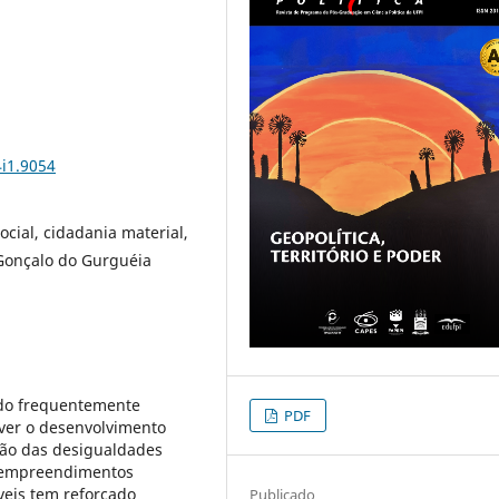
4i1.9054
ocial, cidadania material,
 Gonçalo do Gurguéia
do frequentemente
PDF
ver o desenvolvimento
ção das desigualdades
de empreendimentos
veis tem reforçado
Publicado