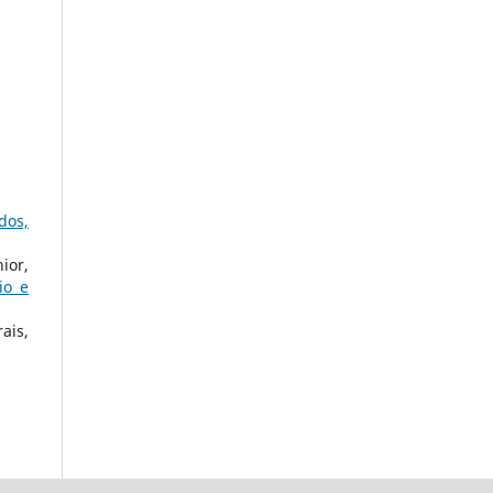
dos,
ior,
io e
ais,