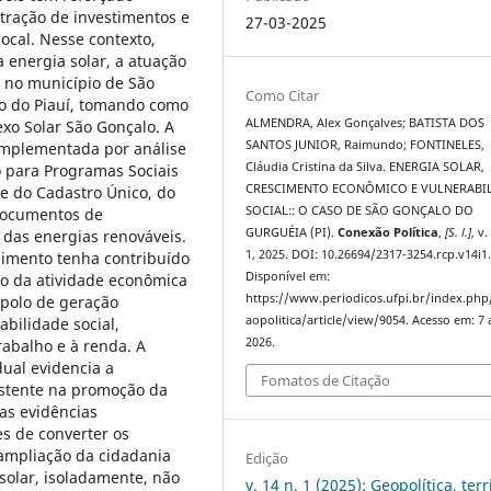
tração de investimentos e
27-03-2025
ocal. Nesse contexto,
a energia solar, a atuação
l no município de São
Como Citar
do do Piauí, tomando como
ALMENDRA, Alex Gonçalves; BATISTA DOS
xo Solar São Gonçalo. A
SANTOS JUNIOR, Raimundo; FONTINELES,
mplementada por análise
Cláudia Cristina da Silva. ENERGIA SOLAR,
 para Programas Sociais
CRESCIMENTO ECONÔMICO E VULNERABI
de do Cadastro Único, do
SOCIAL:: O CASO DE SÃO GONÇALO DO
e documentos de
GURGUÉIA (PI).
Conexão Política
,
[S. l.]
, v.
das energias renováveis.
1, 2025. DOI: 10.26694/2317-3254.rcp.v14i1
imento tenha contribuído
Disponível em:
to da atividade econômica
https://www.periodicos.ufpi.br/index.ph
 polo de geração
aopolitica/article/view/9054. Acesso em: 7 
abilidade social,
2026.
abalho e à renda. A
ual evidencia a
Fomatos de Citação
istente na promoção da
as evidências
es de converter os
 ampliação da cidadania
Edição
solar, isoladamente, não
v. 14 n. 1 (2025): Geopolítica, terr