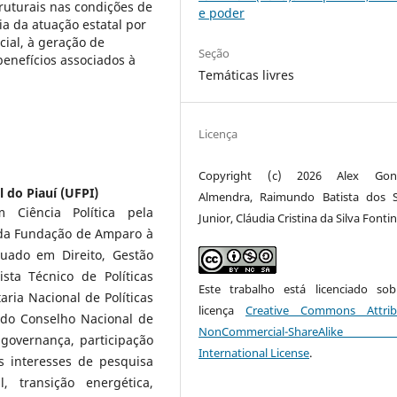
ruturais nas condições de
e poder
ia da atuação estatal por
cial, à geração de
Seção
benefícios associados à
Temáticas livres
Licença
Copyright (c) 2026 Alex Gonç
 do Piauí (UFPI)
Almendra, Raimundo Batista dos 
Ciência Política pela
Junior, Cláudia Cristina da Silva Fonti
a da Fundação de Amparo à
duado em Direito, Gestão
sta Técnico de Políticas
Este trabalho está licenciado s
aria Nacional de Políticas
licença
Creative Commons Attrib
 do Conselho Nacional de
NonCommercial-ShareAlike
 governança, participação
International License
.
us interesses de pesquisa
, transição energética,