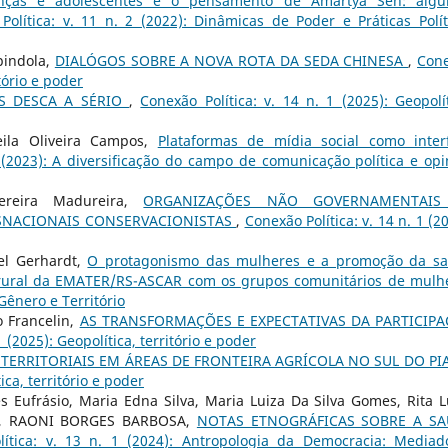
ianças e adolescentes e o pensamento de Amartya Sen: alg
Política: v. 11 n. 2 (2022): Dinâmicas de Poder e Práticas Polít
pindola,
DIALÓGOS SOBRE A NOVA ROTA DA SEDA CHINESA
,
Con
itório e poder
S DESCA A SÉRIO
,
Conexão Política: v. 14 n. 1 (2025): Geopolít
eila Oliveira Campos,
Plataformas de mídia social como inter
2 (2023): A diversificação do campo de comunicação política e opi
ereira Madureira,
ORGANIZAÇÕES NÃO GOVERNAMENTAIS
SNACIONAIS CONSERVACIONISTAS
,
Conexão Política: v. 14 n. 1 (2
el Gerhardt,
O protagonismo das mulheres e a promoção da s
o rural da EMATER/RS-ASCAR com os grupos comunitários de mulh
 Gênero e Território
o Francelin,
AS TRANSFORMAÇÕES E EXPECTATIVAS DA PARTICIP
1 (2025): Geopolítica, território e poder
TERRITORIAIS EM ÁREAS DE FRONTEIRA AGRÍCOLA NO SUL DO PI
ica, território e poder
 Eufrásio, Maria Edna Silva, Maria Luiza Da Silva Gomes, Rita L
ilva, RAONI BORGES BARBOSA,
NOTAS ETNOGRÁFICAS SOBRE A S
lítica: v. 13 n. 1 (2024): Antropologia da Democracia: Mediad