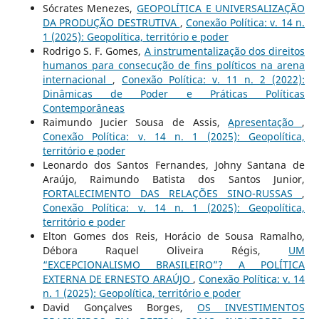
Sócrates Menezes,
GEOPOLÍTICA E UNIVERSALIZAÇÃO
DA PRODUÇÃO DESTRUTIVA
,
Conexão Política: v. 14 n.
1 (2025): Geopolítica, território e poder
Rodrigo S. F. Gomes,
A instrumentalização dos direitos
humanos para consecução de fins políticos na arena
internacional
,
Conexão Política: v. 11 n. 2 (2022):
Dinâmicas de Poder e Práticas Políticas
Contemporâneas
Raimundo Jucier Sousa de Assis,
Apresentação
,
Conexão Política: v. 14 n. 1 (2025): Geopolítica,
território e poder
Leonardo dos Santos Fernandes, Johny Santana de
Araújo, Raimundo Batista dos Santos Junior,
FORTALECIMENTO DAS RELAÇÕES SINO-RUSSAS
,
Conexão Política: v. 14 n. 1 (2025): Geopolítica,
território e poder
Elton Gomes dos Reis, Horácio de Sousa Ramalho,
Débora Raquel Oliveira Régis,
UM
“EXCEPCIONALISMO BRASILEIRO”? A POLÍTICA
EXTERNA DE ERNESTO ARAÚJO
,
Conexão Política: v. 14
n. 1 (2025): Geopolítica, território e poder
David Gonçalves Borges,
OS INVESTIMENTOS