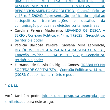
BRASILEIROS EM DEFESA COMO INDUTORES DE
DESENVOLVIMENTO E TENTATIVA DE
REPOSICIONAMENTO GEOPOLÍTICO
,
Conexão Política:
v. 13 n. 2 (2024): Representação política do digital ao
sociopolítico: transformações e desafios da
comunicação política nas eleições contemporâneas
Carolina Pereira Madureira,
LEVANDO OS DESCA A
SÉRIO
,
Conexão Política: v. 14 n. 1 (2025): Geopolítica,
território e poder
Patricia Barbosa Pereira, Giovana Mira Espindola,
DIALÓGOS SOBRE A NOVA ROTA DA SEDA CHINESA
,
Conexão Política: v. 14 n. 1 (2025): Geopolítica,
território e poder
Fernanda de Cassia Rodrigues Gomes,
TRABALHO NA
SOCIEDADE CAPITALISTA
,
Conexão Política: v. 14 n. 1
(2025): Geopolítica, território e poder
1
2
>
>>
Você também pode
iniciar uma pesquisa avançada por
similaridade
para este artigo.