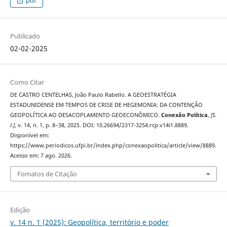
pdf
Publicado
02-02-2025
Como Citar
DE CASTRO CENTELHAS, João Paulo Rabello. A GEOESTRATÉGIA
ESTADUNIDENSE EM TEMPOS DE CRISE DE HEGEMONIA: DA CONTENÇÃO
GEOPOLÍTICA AO DESACOPLAMENTO GEOECONÔMICO.
Conexão Política
,
[S.
l.]
, v. 14, n. 1, p. 8–38, 2025. DOI: 10.26694/2317-3254.rcp.v14i1.8889.
Disponível em:
https://www.periodicos.ufpi.br/index.php/conexaopolitica/article/view/8889.
Acesso em: 7 ago. 2026.
Fomatos de Citação
Edição
v. 14 n. 1 (2025): Geopolítica, território e poder