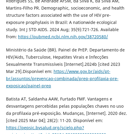
Rodrigues SS, de Andrade AFSM, da Silva K, da Silva ÂM,
Martins-Filho PR. Demographic, socioeconomic, and health
structure factors associated with the use of HIV pre-
exposure prophylaxis in Brazil: A nationwide ecological
study. Int J STD AIDS. 2024 Aug; 35(9):721-726. Available
from:
https://pubmed.ncbi.nlm.nih.gov/38720580/
Ministério da Saúde (BR). Painel de PrEP. Departamento de
HIV/Aids, Tuberculose, Hepatites Virais e Infecções
Sexualmente Transmissíveis [Internet].2024b [cited 2023
Mar 29].Disponível em:
https://www.gov.br/aids/pt-
br/assuntos/prevencao-combinada/prep-profilaxia-pre-
exposicao/painel-prep
Batista AT, Saldanha AAW, Furtado FMF. Vantagens e
desvantagens percebidas pelas populações chaves no uso
da profilaxia pré-exposição. Mudanças, [Internet]. 2020 dez.
[cited 2025 Mar 04]; 28(2): 11-20. Disponível em:
https://pepsic.bvsalud.org/scielo.php?