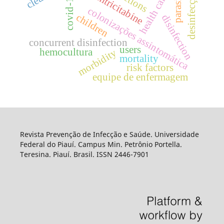
parasites
emtricitabine
desinfecção
health care
covid-19
colonizações assintomática
children
disinfection
concurrent disinfection
users
hemocultura
morbidity
mortality
risk factors
equipe de enfermagem
Revista Prevenção de Infecção e Saúde. Universidade
Federal do Piauí. Campus Min. Petrônio Portella.
Teresina. Piauí. Brasil. ISSN 2446-7901