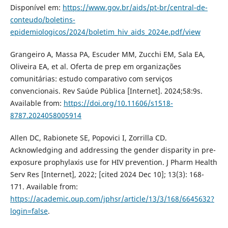
Disponível em:
https://www.gov.br/aids/pt-br/central-de-
conteudo/boletins-
epidemiologicos/2024/boletim_hiv_aids_2024e.pdf/view
Grangeiro A, Massa PA, Escuder MM, Zucchi EM, Sala EA,
Oliveira EA, et al. Oferta de prep em organizações
comunitárias: estudo comparativo com serviços
convencionais. Rev Saúde Pública [Internet]. 2024;58:9s.
Available from:
https://doi.org/10.11606/s1518-
8787.2024058005914
Allen DC, Rabionete SE, Popovici I, Zorrilla CD.
Acknowledging and addressing the gender disparity in pre-
exposure prophylaxis use for HIV prevention. J Pharm Health
Serv Res [Internet], 2022; [cited 2024 Dec 10]; 13(3): 168-
171. Available from:
https://academic.oup.com/jphsr/article/13/3/168/6645632?
login=false
.