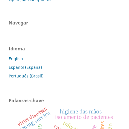
Navegar
Idioma
English
Español (España)
Português (Brasil)
Palavras-chave
virus diseases
higiene das mãos
cleaning service
isolamento de pacientes
infections