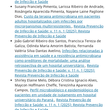
de Infecção e Saúde
Susany Franciely Pimenta, Larissa Ribeiro de Andrade,
Rosângela Aparecida Pimenta, Nayane Laine Paglione
Dias,
Custo da terapia antimicrobiana em pacientes
adultos hospitalizados com infecções por
microrganismos multirresistentes
,
Revista Prevenção
de Infecção e Saúde: v. 11 n. 1 (2025): Revista
Prevenção de Infecção e Saúde
João Gabriel Ribeiro dos Santos, Francisca Tereza de
Galiza, Odinéa Maria Amorim Batista, Fernanda
Valéria Silva Dantas Avelino,
Infecções relacionadas à
assistência em saúde e a resistência antimicrobiana
como preditores de mortalidade: uma análise
retrospectiva de um hospital universitário
,
Revista
Prevenção de Infecção e Saúde: v. 11 n. 1 (2025):
Revista Prevenção de Infecção e Saúde
Shirley Elaine Melo, Débora Cristina Ignacio Alves,
Maycon Hoffmann Cheffe, Terezinha Aparecida
Campos,
Perfil microbiológico e epidemiológico de
pacientes em unidade de isolamento em hospital
universitário do Paraná
,
Revista Prevenção de
Infecção e Saúde: v. 11 n. 1 (2025): Revista Prevenção
de Infecção e Saúde