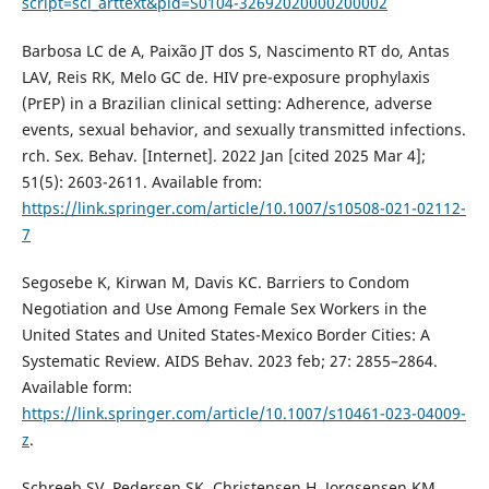
script=sci_arttext&pid=S0104-32692020000200002
Barbosa LC de A, Paixão JT dos S, Nascimento RT do, Antas
LAV, Reis RK, Melo GC de. HIV pre-exposure prophylaxis
(PrEP) in a Brazilian clinical setting: Adherence, adverse
events, sexual behavior, and sexually transmitted infections.
rch. Sex. Behav. [Internet]. 2022 Jan [cited 2025 Mar 4];
51(5): 2603-2611. Available from:
https://link.springer.com/article/10.1007/s10508-021-02112-
7
Segosebe K, Kirwan M, Davis KC. Barriers to Condom
Negotiation and Use Among Female Sex Workers in the
United States and United States-Mexico Border Cities: A
Systematic Review. AIDS Behav. 2023 feb; 27: 2855–2864.
Available form:
https://link.springer.com/article/10.1007/s10461-023-04009-
z
.
Schreeb SV, Pedersen SK, Christensen H, Jorgsensen KM,