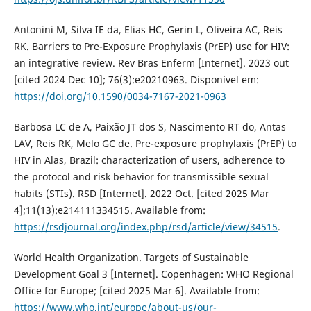
Antonini M, Silva IE da, Elias HC, Gerin L, Oliveira AC, Reis
RK. Barriers to Pre-Exposure Prophylaxis (PrEP) use for HIV:
an integrative review. Rev Bras Enferm [Internet]. 2023 out
[cited 2024 Dec 10]; 76(3):e20210963. Disponível em:
https://doi.org/10.1590/0034-7167-2021-0963
Barbosa LC de A, Paixão JT dos S, Nascimento RT do, Antas
LAV, Reis RK, Melo GC de. Pre-exposure prophylaxis (PrEP) to
HIV in Alas, Brazil: characterization of users, adherence to
the protocol and risk behavior for transmissible sexual
habits (STIs). RSD [Internet]. 2022 Oct. [cited 2025 Mar
4];11(13):e214111334515. Available from:
https://rsdjournal.org/index.php/rsd/article/view/34515
.
World Health Organization. Targets of Sustainable
Development Goal 3 [Internet]. Copenhagen: WHO Regional
Office for Europe; [cited 2025 Mar 6]. Available from:
https://www.who.int/europe/about-us/our-