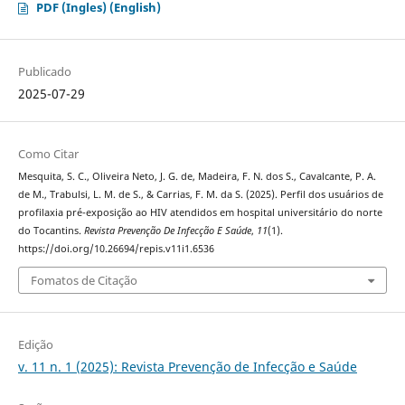
PDF (Ingles) (English)
Publicado
2025-07-29
Como Citar
Mesquita, S. C., Oliveira Neto, J. G. de, Madeira, F. N. dos S., Cavalcante, P. A.
de M., Trabulsi, L. M. de S., & Carrias, F. M. da S. (2025). Perfil dos usuários de
profilaxia pré-exposição ao HIV atendidos em hospital universitário do norte
do Tocantins.
Revista Prevenção De Infecção E Saúde
,
11
(1).
https://doi.org/10.26694/repis.v11i1.6536
Fomatos de Citação
Edição
v. 11 n. 1 (2025): Revista Prevenção de Infecção e Saúde