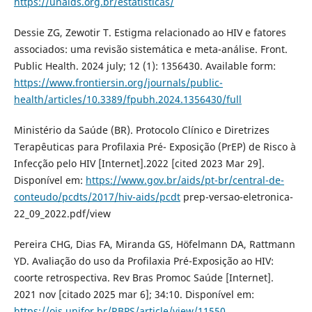
https://unaids.org.br/estatisticas/
Dessie ZG, Zewotir T. Estigma relacionado ao HIV e fatores
associados: uma revisão sistemática e meta-análise. Front.
Public Health. 2024 july; 12 (1): 1356430. Available form:
https://www.frontiersin.org/journals/public-
health/articles/10.3389/fpubh.2024.1356430/full
Ministério da Saúde (BR). Protocolo Clínico e Diretrizes
Terapêuticas para Profilaxia Pré- Exposição (PrEP) de Risco à
Infecção pelo HIV [Internet].2022 [cited 2023 Mar 29].
Disponível em:
https://www.gov.br/aids/pt-br/central-de-
conteudo/pcdts/2017/hiv-aids/pcdt
prep-versao-eletronica-
22_09_2022.pdf/view
Pereira CHG, Dias FA, Miranda GS, Höfelmann DA, Rattmann
YD. Avaliação do uso da Profilaxia Pré-Exposição ao HIV:
coorte retrospectiva. Rev Bras Promoc Saúde [Internet].
2021 nov [citado 2025 mar 6]; 34:10. Disponível em:
https://ojs.unifor.br/RBPS/article/view/11550