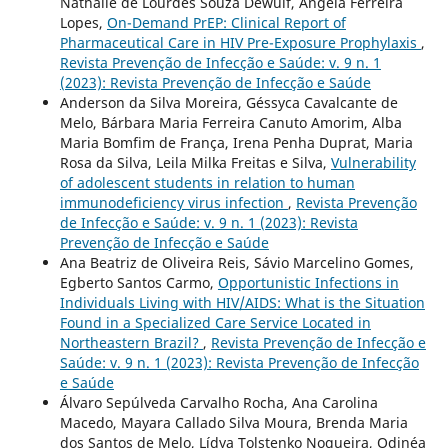
Nathalie de Lourdes Souza Dewulf, Angela Ferreira
Lopes,
On-Demand PrEP: Clinical Report of
Pharmaceutical Care in HIV Pre-Exposure Prophylaxis
,
Revista Prevenção de Infecção e Saúde: v. 9 n. 1
(2023): Revista Prevenção de Infecção e Saúde
Anderson da Silva Moreira, Géssyca Cavalcante de
Melo, Bárbara Maria Ferreira Canuto Amorim, Alba
Maria Bomfim de França, Irena Penha Duprat, Maria
Rosa da Silva, Leila Milka Freitas e Silva,
Vulnerability
of adolescent students in relation to human
immunodeficiency virus infection
,
Revista Prevenção
de Infecção e Saúde: v. 9 n. 1 (2023): Revista
Prevenção de Infecção e Saúde
Ana Beatriz de Oliveira Reis, Sávio Marcelino Gomes,
Egberto Santos Carmo,
Opportunistic Infections in
Individuals Living with HIV/AIDS: What is the Situation
Found in a Specialized Care Service Located in
Northeastern Brazil?
,
Revista Prevenção de Infecção e
Saúde: v. 9 n. 1 (2023): Revista Prevenção de Infecção
e Saúde
Álvaro Sepúlveda Carvalho Rocha, Ana Carolina
Macedo, Mayara Callado Silva Moura, Brenda Maria
dos Santos de Melo, Lídya Tolstenko Nogueira, Odinéa