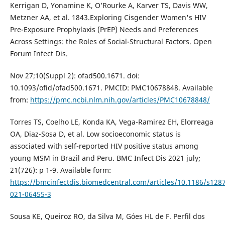
Kerrigan D, Yonamine K, O’Rourke A, Karver TS, Davis WW,
Metzner AA, et al. 1843.Exploring Cisgender Women's HIV
Pre-Exposure Prophylaxis (PrEP) Needs and Preferences
Across Settings: the Roles of Social-Structural Factors. Open
Forum Infect Dis.
Nov 27;10(Suppl 2): ofad500.1671. doi:
10.1093/ofid/ofad500.1671. PMCID: PMC10678848. Available
from:
https://pmc.ncbi.nlm.nih.gov/articles/PMC10678848/
Torres TS, Coelho LE, Konda KA, Vega-Ramirez EH, Elorreaga
OA, Diaz-Sosa D, et al. Low socioeconomic status is
associated with self-reported HIV positive status among
young MSM in Brazil and Peru. BMC Infect Dis 2021 july;
21(726): p 1-9. Available form:
https://bmcinfectdis.biomedcentral.com/articles/10.1186/s128
021-06455-3
Sousa KE, Queiroz RO, da Silva M, Góes HL de F. Perfil dos