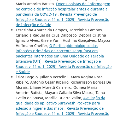
Maria Amorim Batista,
Extensionistas de Enfermagem
no controle de infecção hospitalar antes e durante a
pandemia da COVID-19
,
Revista Prevenção de
Infecção e Saúde: v. 11 n. 1 (2025): Revista Prevenção
de Infecção e Saúde
Terezinha Aparecida Campos, Terezinha Campos,
Cirlandia Raquel da Cruz Dalbosco, Débora Cristina
Ignacio Alves, Gisele Yumi Hoshino Gonçalves, Maycon
Hoffmann Cheffer,
O Perfil epidemiológico das
infecções primárias de corrente sanguínea em
pacientes internados em uma Unidade de Terapia
Intensiva (UTI)
,
Revista Prevenção de Infecção e
Saúde: v. 11 n. 1 (2025): Revista Prevenção de Infecção
e Saúde
Érica Baggio, Juliano Bortolini , Mara Regina Rosa
Ribeiro, Antônio César Ribeiro, Richarlisson Borges De
Morais, Liliane Moretti Carneiro, Odinéa Maria
Amorim Batista, Mayara Callado Silva Moura, Tainá
Evelin de Sousa, Marilia Duarte Valim,
Avaliação da
qualidade do aplicativo SureWash Pocket® para
adesão à higiene das mãos
,
Revista Prevenção de
Infecção e Saúde: v. 11 n. 1 (2025): Revista Prevenção