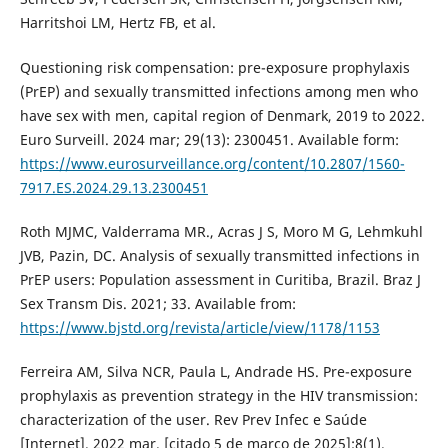
Harritshoi LM, Hertz FB, et al.
Questioning risk compensation: pre-exposure prophylaxis
(PrEP) and sexually transmitted infections among men who
have sex with men, capital region of Denmark, 2019 to 2022.
Euro Surveill. 2024 mar; 29(13): 2300451. Available form:
https://www.eurosurveillance.org/content/10.2807/1560-
7917.ES.2024.29.13.2300451
Roth MJMC, Valderrama MR., Acras J S, Moro M G, Lehmkuhl
JVB, Pazin, DC. Analysis of sexually transmitted infections in
PrEP users: Population assessment in Curitiba, Brazil. Braz J
Sex Transm Dis. 2021; 33. Available from:
https://www.bjstd.org/revista/article/view/1178/1153
Ferreira AM, Silva NCR, Paula L, Andrade HS. Pre-exposure
prophylaxis as prevention strategy in the HIV transmission:
characterization of the user. Rev Prev Infec e Saúde
[Internet]. 2022 mar. [citado 5 de março de 2025];8(1).