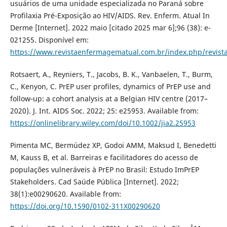
usuários de uma unidade especializada no Paraná sobre
Profilaxia Pré-Exposição ao HIV/AIDS. Rev. Enferm. Atual In
Derme [Internet]. 2022 maio [citado 2025 mar 6];96 (38): e-
021255. Disponível em:
https://www.revistaenfermagematual.com.br/index.php/revista
Rotsaert, A., Reyniers, T., Jacobs, B. K., Vanbaelen, T., Burm,
C., Kenyon, C. PrEP user profiles, dynamics of PrEP use and
follow‐up: a cohort analysis at a Belgian HIV centre (2017–
2020). J. Int. AIDS Soc. 2022; 25: e25953. Available from:
https://onlinelibrary.wiley.com/doi/10.1002/jia2.25953
Pimenta MC, Bermúdez XP, Godoi AMM, Maksud I, Benedetti
M, Kauss B, et al. Barreiras e facilitadores do acesso de
populações vulneráveis à PrEP no Brasil: Estudo ImPrEP
Stakeholders. Cad Saúde Pública [Internet]. 2022;
38(1):e00290620. Available from:
https://doi.org/10.1590/0102-311X00290620