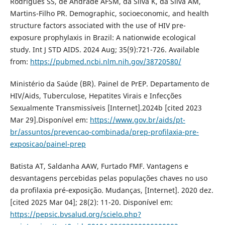
Rodrigues SS, de Andrade AFSM, da Silva K, da Silva ÂM,
Martins-Filho PR. Demographic, socioeconomic, and health
structure factors associated with the use of HIV pre-
exposure prophylaxis in Brazil: A nationwide ecological
study. Int J STD AIDS. 2024 Aug; 35(9):721-726. Available
from:
https://pubmed.ncbi.nlm.nih.gov/38720580/
Ministério da Saúde (BR). Painel de PrEP. Departamento de
HIV/Aids, Tuberculose, Hepatites Virais e Infecções
Sexualmente Transmissíveis [Internet].2024b [cited 2023
Mar 29].Disponível em:
https://www.gov.br/aids/pt-
br/assuntos/prevencao-combinada/prep-profilaxia-pre-
exposicao/painel-prep
Batista AT, Saldanha AAW, Furtado FMF. Vantagens e
desvantagens percebidas pelas populações chaves no uso
da profilaxia pré-exposição. Mudanças, [Internet]. 2020 dez.
[cited 2025 Mar 04]; 28(2): 11-20. Disponível em:
https://pepsic.bvsalud.org/scielo.php?