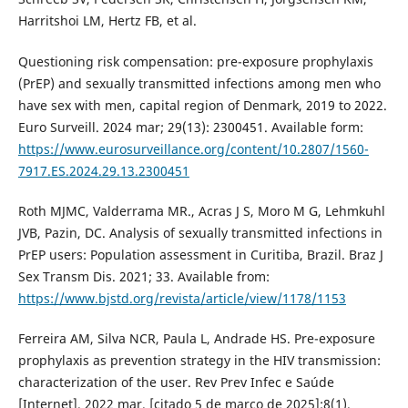
Harritshoi LM, Hertz FB, et al.
Questioning risk compensation: pre-exposure prophylaxis
(PrEP) and sexually transmitted infections among men who
have sex with men, capital region of Denmark, 2019 to 2022.
Euro Surveill. 2024 mar; 29(13): 2300451. Available form:
https://www.eurosurveillance.org/content/10.2807/1560-
7917.ES.2024.29.13.2300451
Roth MJMC, Valderrama MR., Acras J S, Moro M G, Lehmkuhl
JVB, Pazin, DC. Analysis of sexually transmitted infections in
PrEP users: Population assessment in Curitiba, Brazil. Braz J
Sex Transm Dis. 2021; 33. Available from:
https://www.bjstd.org/revista/article/view/1178/1153
Ferreira AM, Silva NCR, Paula L, Andrade HS. Pre-exposure
prophylaxis as prevention strategy in the HIV transmission:
characterization of the user. Rev Prev Infec e Saúde
[Internet]. 2022 mar. [citado 5 de março de 2025];8(1).