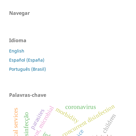
Navegar
Idioma
English
Español (España)
Português (Brasil)
Palavras-chave
concurrent disinfection
coronavirus
colony count, microbial
morbidity
parasites
desinfecção
children