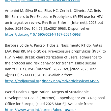
Antonini M, Silva IE da, Elias HC, Gerin L, Oliveira AC, Reis
RK. Barriers to Pre-Exposure Prophylaxis (PrEP) use for HIV:
an integrative review. Rev Bras Enferm [Internet]. 2023 out
[cited 2024 Dec 10]; 76(3):e20210963. Disponível em:
https://doi.org/10.1590/0034-7167-2021-0963
Barbosa LC de A, Paixão JT dos S, Nascimento RT do, Antas
LAV, Reis RK, Melo GC de. Pre-exposure prophylaxis (PrEP) to
HIV in Alas, Brazil: characterization of users, adherence to
the protocol and risk behavior for transmissible sexual
habits (STIs). RSD [Internet]. 2022 Oct. [cited 2025 Mar
4];11(13):e214111334515. Available from:
https://rsdjournal.org/index.php/rsd/article/view/34515
.
World Health Organization. Targets of Sustainable
Development Goal 3 [Internet]. Copenhagen: WHO Regional
Office for Europe; [cited 2025 Mar 6]. Available from:
https://www.who.int/europe/about-us/our-