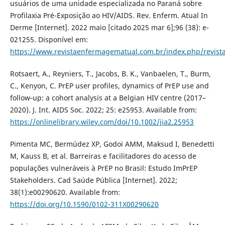
usuários de uma unidade especializada no Paraná sobre
Profilaxia Pré-Exposição ao HIV/AIDS. Rev. Enferm. Atual In
Derme [Internet]. 2022 maio [citado 2025 mar 6];96 (38): e-
021255. Disponível em:
https://www.revistaenfermagematual.com.br/index.php/revista
Rotsaert, A., Reyniers, T., Jacobs, B. K., Vanbaelen, T., Burm,
C., Kenyon, C. PrEP user profiles, dynamics of PrEP use and
follow‐up: a cohort analysis at a Belgian HIV centre (2017–
2020). J. Int. AIDS Soc. 2022; 25: e25953. Available from:
https://onlinelibrary.wiley.com/doi/10.1002/jia2.25953
Pimenta MC, Bermúdez XP, Godoi AMM, Maksud I, Benedetti
M, Kauss B, et al. Barreiras e facilitadores do acesso de
populações vulneráveis à PrEP no Brasil: Estudo ImPrEP
Stakeholders. Cad Saúde Pública [Internet]. 2022;
38(1):e00290620. Available from:
https://doi.org/10.1590/0102-311X00290620