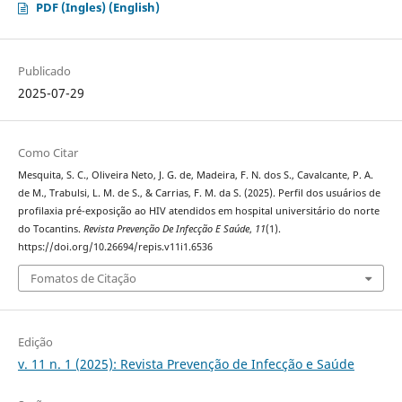
PDF (Ingles) (English)
Publicado
2025-07-29
Como Citar
Mesquita, S. C., Oliveira Neto, J. G. de, Madeira, F. N. dos S., Cavalcante, P. A.
de M., Trabulsi, L. M. de S., & Carrias, F. M. da S. (2025). Perfil dos usuários de
profilaxia pré-exposição ao HIV atendidos em hospital universitário do norte
do Tocantins.
Revista Prevenção De Infecção E Saúde
,
11
(1).
https://doi.org/10.26694/repis.v11i1.6536
Fomatos de Citação
Edição
v. 11 n. 1 (2025): Revista Prevenção de Infecção e Saúde