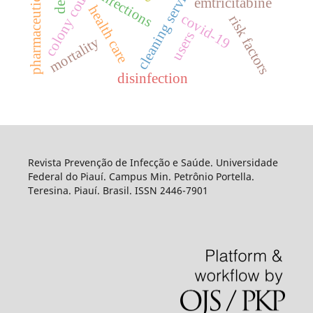
pharmaceutical services
cleaning service
infections
emtricitabine
health care
covid-19
risk factors
users
mortality
disinfection
Revista Prevenção de Infecção e Saúde. Universidade
Federal do Piauí. Campus Min. Petrônio Portella.
Teresina. Piauí. Brasil. ISSN 2446-7901