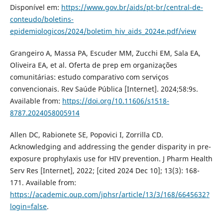
Disponível em:
https://www.gov.br/aids/pt-br/central-de-
conteudo/boletins-
epidemiologicos/2024/boletim_hiv_aids_2024e.pdf/view
Grangeiro A, Massa PA, Escuder MM, Zucchi EM, Sala EA,
Oliveira EA, et al. Oferta de prep em organizações
comunitárias: estudo comparativo com serviços
convencionais. Rev Saúde Pública [Internet]. 2024;58:9s.
Available from:
https://doi.org/10.11606/s1518-
8787.2024058005914
Allen DC, Rabionete SE, Popovici I, Zorrilla CD.
Acknowledging and addressing the gender disparity in pre-
exposure prophylaxis use for HIV prevention. J Pharm Health
Serv Res [Internet], 2022; [cited 2024 Dec 10]; 13(3): 168-
171. Available from:
https://academic.oup.com/jphsr/article/13/3/168/6645632?
login=false
.