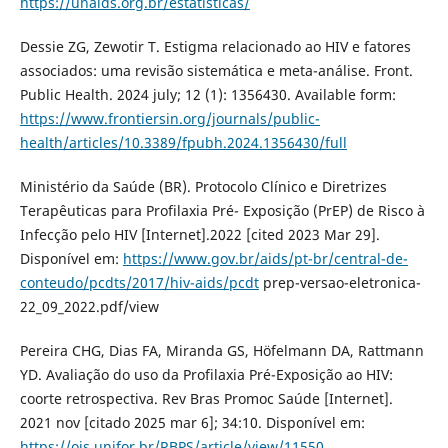
https://unaids.org.br/estatisticas/
Dessie ZG, Zewotir T. Estigma relacionado ao HIV e fatores
associados: uma revisão sistemática e meta-análise. Front.
Public Health. 2024 july; 12 (1): 1356430. Available form:
https://www.frontiersin.org/journals/public-
health/articles/10.3389/fpubh.2024.1356430/full
Ministério da Saúde (BR). Protocolo Clínico e Diretrizes
Terapêuticas para Profilaxia Pré- Exposição (PrEP) de Risco à
Infecção pelo HIV [Internet].2022 [cited 2023 Mar 29].
Disponível em:
https://www.gov.br/aids/pt-br/central-de-
conteudo/pcdts/2017/hiv-aids/pcdt
prep-versao-eletronica-
22_09_2022.pdf/view
Pereira CHG, Dias FA, Miranda GS, Höfelmann DA, Rattmann
YD. Avaliação do uso da Profilaxia Pré-Exposição ao HIV:
coorte retrospectiva. Rev Bras Promoc Saúde [Internet].
2021 nov [citado 2025 mar 6]; 34:10. Disponível em:
https://ojs.unifor.br/RBPS/article/view/11550