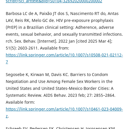
script=sci_arttext&pid=S0104-32692020000200002
Barbosa LC de A, Paixão JT dos S, Nascimento RT do, Antas
LAV, Reis RK, Melo GC de. HIV pre-exposure prophylaxis
(PrEP) in a Brazilian clinical setting: Adherence, adverse
events, sexual behavior, and sexually transmitted infections.
rch. Sex. Behav. [Internet]. 2022 Jan [cited 2025 Mar 4];
51(5): 2603-2611. Available from:
https://link.springer.com/article/10.1007/s10508-021-02112-
7
Segosebe K, Kirwan M, Davis KC. Barriers to Condom
Negotiation and Use Among Female Sex Workers in the
United States and United States-Mexico Border Cities: A
Systematic Review. AIDS Behav. 2023 feb; 27: 2855–2864.
Available form:
https://link.springer.com/article/10.1007/s10461-023-04009-
z
.
Schreeb SV, Pedersen SK, Christensen H, Jorgsensen KM,