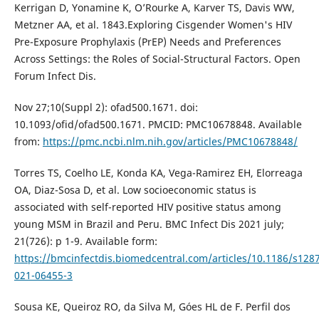
Kerrigan D, Yonamine K, O’Rourke A, Karver TS, Davis WW,
Metzner AA, et al. 1843.Exploring Cisgender Women's HIV
Pre-Exposure Prophylaxis (PrEP) Needs and Preferences
Across Settings: the Roles of Social-Structural Factors. Open
Forum Infect Dis.
Nov 27;10(Suppl 2): ofad500.1671. doi:
10.1093/ofid/ofad500.1671. PMCID: PMC10678848. Available
from:
https://pmc.ncbi.nlm.nih.gov/articles/PMC10678848/
Torres TS, Coelho LE, Konda KA, Vega-Ramirez EH, Elorreaga
OA, Diaz-Sosa D, et al. Low socioeconomic status is
associated with self-reported HIV positive status among
young MSM in Brazil and Peru. BMC Infect Dis 2021 july;
21(726): p 1-9. Available form:
https://bmcinfectdis.biomedcentral.com/articles/10.1186/s128
021-06455-3
Sousa KE, Queiroz RO, da Silva M, Góes HL de F. Perfil dos