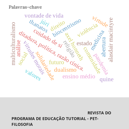
Palavras-chave
vontade de vida
virtude
biocentrismo
alasdair macintyre
júri
thanatos
direito
violência
multiculturalismo
cuidado de si
medicina
ditadura, política, razão cínica.
axel honneth
abertura
religião
virtudes morais
estado
análise
comunidade
solidariedade
social
pandemia
futuro
dualismo
valores
ensino médio
quine
REVISTA DO
PROGRAMA DE EDUCAÇÃO TUTORIAL - PET-
FILOSOFIA