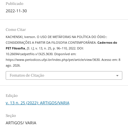
Publicado
2022-11-30
Como Citar
KACHENSKI, Iverson. O USO DE METÁFORAS NA POLÍTICA DO ÓDIO::
CONSIDERAÇÕES A PARTIR DA FILOSOFIA CONTEMPORÂNEA.
Cadernos do
PET Filosofia
,
[S. l.]
, v. 13, n. 25, p. 96–110, 2022. DOI:
10.26694/cadpetfilo.v13i25.3630. Disponível em:
https://www.periodicos.ufpi.br/index.php/pet/article/view/3630. Acesso em: 8
ago. 2026.
Fomatos de Citação
Edição
v. 13 n. 25 (2022): ARTIGOS/VARIA
Seção
ARTIGOS/ VARIA