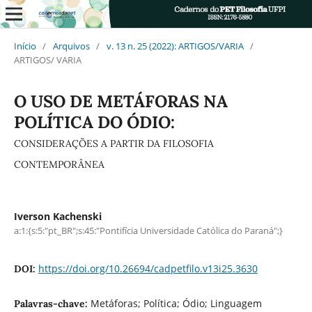
Início
/
Arquivos
/
v. 13 n. 25 (2022): ARTIGOS/VARIA
/
ARTIGOS/ VARIA
O USO DE METÁFORAS NA
POLÍTICA DO ÓDIO:
CONSIDERAÇÕES A PARTIR DA FILOSOFIA
CONTEMPORÂNEA
Iverson Kachenski
a:1:{s:5:"pt_BR";s:45:"Pontifícia Universidade Católica do Paraná";}
https://doi.org/10.26694/cadpetfilo.v13i25.3630
DOI:
Metáforas; Política; Ódio; Linguagem
Palavras-chave: