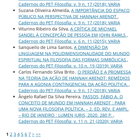
Cadernos do PET Filosofia: v. 9 n. 17 (2018): VARIA
Suzana Oliveira Almeida,
A IMPORTÂNCIA DO ESPAÇO
PÚBLICO NA PERSPECTIVA DE HANNAH ARENDT
,
Cadernos do PET Filosofia: v. 9 n. 17 (2018): VARIA
Viturino Ribeiro da Silva,
A CRÍTICA DE MICHAEL
SANDEL À CONCEPÇÃO DE PESSOA EM JOHN RAWLS
,
Cadernos do PET Filosofia: v. 6 n. 11 (2015): VARIA
Sanqueilo de Lima Santos,
A DIMENSÃO DA
LINGUAGEM NA POLIDIMENSIONALIDADE DO MUNDO
ESPIRITUAL NA FILOSOFIA DAS FORMAS SIMBÓLICAS
,
Cadernos do PET Filosofia: v. 10 n. 19 (2019): VARIA
Carlos Fernando Silva Brito ,
O PERDÃO E A PROMESSA
NA TEORIA DA AÇÃO DE HANNAH ARENDT: REMÉDIOS
PARA A AGONIA CONTINGENCIAL DA AÇÃO POLÍTICA.
,
Cadernos do PET Filosofia: v. 9 n. 17 (2018): VARIA
Ângelo Rafael Da Silva Pereira,
PASSOS, FÁBIO A. O
CONCEITO DE MUNDO EM HANNAH ARENDT : PARA
UMA NOVA FILOSOFIA POLÍTICA. – 2. ED. REV. E AMPL.
– RIO DE JANEIRO : LUMEN JURIS, 2020. 280 P.
,
Cadernos do PET Filosofia: v. 11 n. 21 (2020): VARIA
1
2
3
4
5
6
7
>
>>