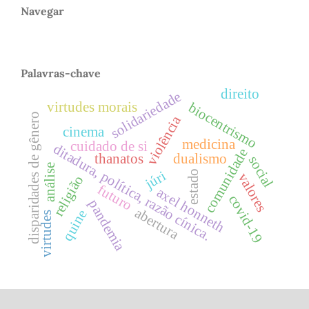
Navegar
Palavras-chave
direito
solidariedade
virtudes morais
biocentrismo
disparidades de gênero
violência
cinema
medicina
cuidado de si
ditadura, política, razão cínica.
comunidade
thanatos
dualismo
social
análise
estado
júri
valores
religião
futuro
axel honneth
covid-19
pandemia
abertura
quine
virtudes