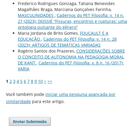
Frederico Rodrigues Gonzaga, Tatiana Benevides
Magalhães Braga, Marciana Gonçalves Farinha,
MASCULINIDADES
,
Cadernos do PET Filosofia: v. 14 n.
27 (2023): DOSSIÈ “Fissuras, encontros e rupturas: uma
ontologia pulsante do gênero”
Maria Jordana de Brito Gomes,
FOUCAULT E A
EDUCAÇÃO
,
Cadernos do PET Filosofia: v. 14 n. 28
(2023): ARTIGOS DE TEMÁTICAS VARIADAS
Rogério Santos dos Prazeres,
CONSIDERAÇÕES SOBRE
O CONCEITO DE AUTONOMIA NA PEDAGOGIA MORAL
DE KANT
,
Cadernos do PET Filosofia: v. 8 n. 16 (2017):
VARIA
1
2
3
4
5
6
7
8
9
10
>
>>
Você também pode
iniciar uma pesquisa avançada por
similaridade
para este artigo.
Enviar Submissão