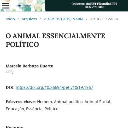
Início
/
Arquivos
/
v. 10 n. 19 (2019): VARIA
/
ARTIGOS/ VARIA
O ANIMAL ESSENCIALMENTE
POLÍTICO
Marcelo Barboza Duarte
UFRJ
https://doi.org/10.26694/pet.v10i19.1967
DOI:
Homem, Animal político, Animal Social,
Palavras-chave:
Educação, Essência, Político
Resumo