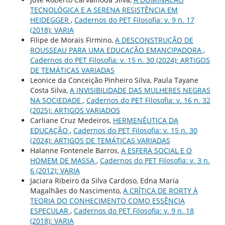
TECNOLÓGICA E A SERENA RESISTÊNCIA EM
HEIDEGGER
,
Cadernos do PET Filosofia: v. 9 n. 17
(2018): VARIA
Filipe de Morais Firmino,
A DESCONSTRUÇÃO DE
ROUSSEAU PARA UMA EDUCAÇÃO EMANCIPADORA
,
Cadernos do PET Filosofia: v. 15 n. 30 (2024): ARTIGOS
DE TEMÁTICAS VARIADAS
Leonice da Conceição Pinheiro Silva, Paula Tayane
Costa Silva,
A INVISIBILIDADE DAS MULHERES NEGRAS
NA SOCIEDADE
,
Cadernos do PET Filosofia: v. 16 n. 32
(2025): ARTIGOS VARIADOS
Carliane Cruz Medeiros,
HERMENÊUTICA DA
EDUCAÇÃO
,
Cadernos do PET Filosofia: v. 15 n. 30
(2024): ARTIGOS DE TEMÁTICAS VARIADAS
Halanne Fontenele Barros,
A ESFERA SOCIAL E O
HOMEM DE MASSA
,
Cadernos do PET Filosofia: v. 3 n.
6 (2012): VARIA
Jaciara Ribeiro da Silva Cardoso, Edna Maria
Magalhães do Nascimento,
A CRÍTICA DE RORTY À
TEORIA DO CONHECIMENTO COMO ESSÊNCIA
ESPECULAR
,
Cadernos do PET Filosofia: v. 9 n. 18
(2018): VARIA