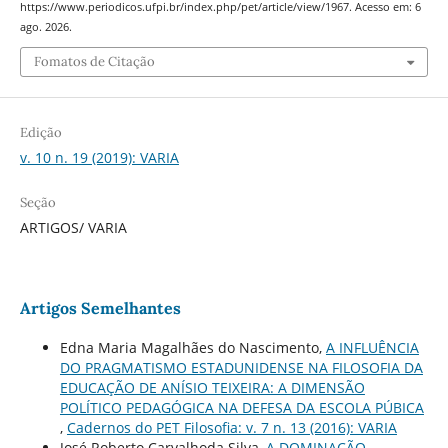
https://www.periodicos.ufpi.br/index.php/pet/article/view/1967. Acesso em: 6
ago. 2026.
Fomatos de Citação
Edição
v. 10 n. 19 (2019): VARIA
Seção
ARTIGOS/ VARIA
Artigos Semelhantes
Edna Maria Magalhães do Nascimento,
A INFLUÊNCIA
DO PRAGMATISMO ESTADUNIDENSE NA FILOSOFIA DA
EDUCAÇÃO DE ANÍSIO TEIXEIRA: A DIMENSÃO
POLÍTICO PEDAGÓGICA NA DEFESA DA ESCOLA PÚBICA
,
Cadernos do PET Filosofia: v. 7 n. 13 (2016): VARIA
José Roberto Carvalhoda Silva,
A DOMINAÇÃO