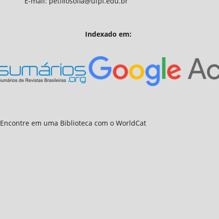
fia@ufpi.edu.br
Indexado em: