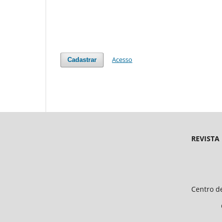
Acesso
Cadastrar
REVISTA
Endereço 
Universidade Federal d
Centro de Ciências Humanas e 
CEP 64.049-550, Teresina