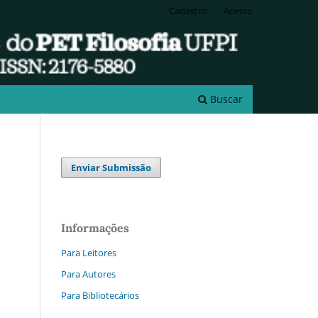
Cadastro
Acesso
Buscar
Enviar Submissão
Informações
Para Leitores
Para Autores
Para Bibliotecários