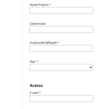
Nome Próprio
*
Sobrenome
Instituição/Afiliação
*
País
*
Acesso
E-mail
*