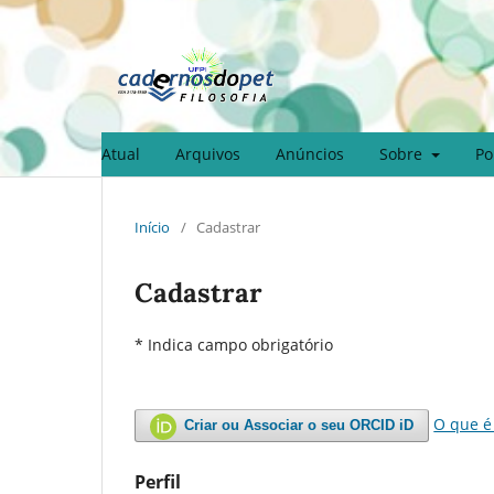
Atual
Arquivos
Anúncios
Sobre
Po
Início
/
Cadastrar
Cadastrar
* Indica campo obrigatório
O que é
Criar ou Associar o seu ORCID iD
Perfil