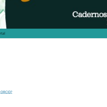
rtal
 ORCID?