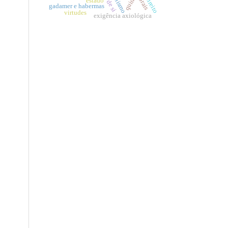
dualismo
quine
direito
estado
gadamer e habermas
virtudes
exigência axiológica