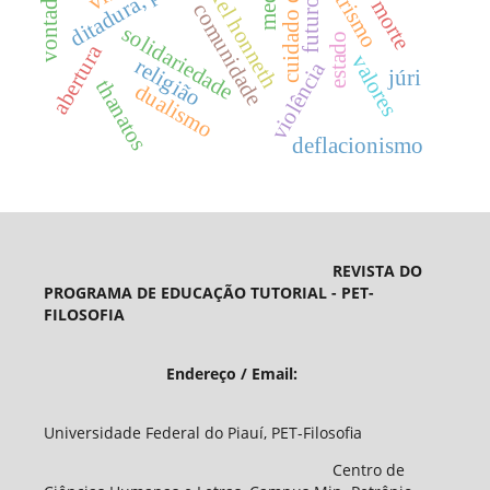
cuidado de si
axel honneth
futuro
comunidade
solidariedade
estado
abertura
valores
religião
violência
júri
thanatos
dualismo
deflacionismo
REVISTA DO
PROGRAMA DE EDUCAÇÃO TUTORIAL - PET-
FILOSOFIA
Endereço / Email:
Universidade Federal do Piauí, PET-Filosofia
Centro de