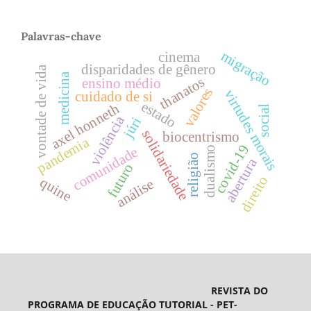
Palavras-chave
migração
cinema
disparidades de gênero
vontade de vida
medicina
thanatos
ensino médio
valores
virtudes morais
cuidado de si
estado
axel honneth
social
violência
júri
solidariedade
biocentrismo
pandemia
covid-19
comunidade
dualismo
religião
abertura
futuro
direito
quine
análise
REVISTA DO
PROGRAMA DE EDUCAÇÃO TUTORIAL - PET-