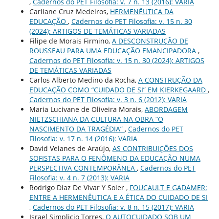
,
Cadernos do PET Filosofia: v. 7 n. 13 (2016): VARIA
Carliane Cruz Medeiros,
HERMENÊUTICA DA
EDUCAÇÃO
,
Cadernos do PET Filosofia: v. 15 n. 30
(2024): ARTIGOS DE TEMÁTICAS VARIADAS
Filipe de Morais Firmino,
A DESCONSTRUÇÃO DE
ROUSSEAU PARA UMA EDUCAÇÃO EMANCIPADORA
,
Cadernos do PET Filosofia: v. 15 n. 30 (2024): ARTIGOS
DE TEMÁTICAS VARIADAS
Carlos Alberto Medino da Rocha,
A CONSTRUÇÃO DA
EDUCAÇÃO COMO “CUIDADO DE SI” EM KIERKEGAARD
,
Cadernos do PET Filosofia: v. 3 n. 6 (2012): VARIA
Maria Lucivane de Oliveira Morais,
ABORDAGEM
NIETZSCHIANA DA CULTURA NA OBRA “O
NASCIMENTO DA TRAGÉDIA”
,
Cadernos do PET
Filosofia: v. 17 n. 14 (2016): VARIA
David Velanes de Araújo,
AS CONTRIBUIÇÕES DOS
SOFISTAS PARA O FENÔMENO DA EDUCAÇÃO NUMA
PERSPECTIVA CONTEMPORÂNEA
,
Cadernos do PET
Filosofia: v. 4 n. 7 (2013): VARIA
Rodrigo Diaz De Vivar Y Soler ,
FOUCAULT E GADAMER:
ENTRE A HERMENÊUTICA E A ÉTICA DO CUIDADO DE SI
,
Cadernos do PET Filosofia: v. 8 n. 15 (2017): VARIA
Israel Simplicio Torres,
O AUTOCUIDADO SOB UM