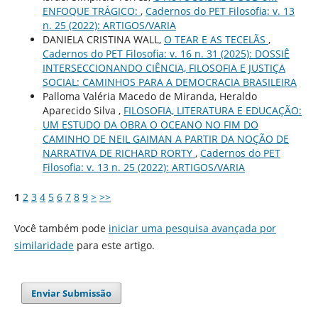
ENFOQUE TRÁGICO:
,
Cadernos do PET Filosofia: v. 13
n. 25 (2022): ARTIGOS/VARIA
DANIELA CRISTINA WALL,
O TEAR E AS TECELÃS
,
Cadernos do PET Filosofia: v. 16 n. 31 (2025): DOSSIÊ
INTERSECCIONANDO CIÊNCIA, FILOSOFIA E JUSTIÇA
SOCIAL: CAMINHOS PARA A DEMOCRACIA BRASILEIRA
Palloma Valéria Macedo de Miranda, Heraldo
Aparecido Silva ,
FILOSOFIA, LITERATURA E EDUCAÇÃO:
UM ESTUDO DA OBRA O OCEANO NO FIM DO
CAMINHO DE NEIL GAIMAN A PARTIR DA NOÇÃO DE
NARRATIVA DE RICHARD RORTY
,
Cadernos do PET
Filosofia: v. 13 n. 25 (2022): ARTIGOS/VARIA
1
2
3
4
5
6
7
8
9
>
>>
Você também pode
iniciar uma pesquisa avançada por
similaridade
para este artigo.
Enviar Submissão