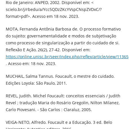
Rio de Janeiro: ANPED, 2002. Disponível em: <
scielo.br/j/rbedu/a/Ycc5QDzZKcYVspCNspZVDxC/?
format=pdf>. Acesso em 18 nov. 2023.
MOTA, Fernanda Antônia Barbosa de. O processo formativo
do sujeito: governamentalidade e modos de subjetivação
como processo de singularização a partir do cuidado de si.
Reflexão E Ação, 26(2), 27-42. Disponível em:
https://online.unisc.br/seer/index.php/reflex/article/view/11365
. Acesso em: 18 nov. 2023.
MUCHAIL, Salma Tannus. Foucault, o mestre do cuidado.
Edições Loyola: São Paulo, 2011.
REVEL, Judith. Michel Foucault: conceitos essenciais / Judith
Revel ; tradução Maria do Rosário Gregolin, Nilton Milanez,
Carlo Piovesani. - São Carlos : Claraluz, 2005.
VEIGA-NETO, Alfredo. Foucault e a Educação. 3 ed. Belo