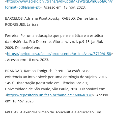
<
https://www.scielo.br/j/trans/a/dP6ptnMKsWtsqLVmC8c4gCh/?
format=pdf&lang=pt
>. Acesso em: 18 nov. 2023.
BARCELOS, Adriana Pionttkovsky; RABELO, Denise Lima;
RODRIGUES, Larissa
Ferreira. Por uma educação que pense a ética e a estética
da existência. Pró-Discente. Vitória, v.1, n.1, p.9-18, jan/jul,
2009. Disponível em:
<
https://periodicos.ufes.br/prodiscente/article/view/5710/4158
>
. Acesso em: 18 nov. 2023.
BRANDÃO, Ramon Taniguchi Piretti. Da estética da
existência ao intolerável: por uma ontologia do sujeito. 2016.
145 f. Dissertação (Mestrado em Ciências Sociais).
Universidade de São Paulo, São Paulo, 2016. Disponível em:
<
https://repositorio.unifesp.br/handle/11600/46178
>. Acesso
em: 18 nov. 2023.
FREITAS, Alexandre Simão de. Foucault e a educação: um