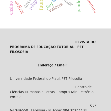
ensino médio
pandemia
religião
direito
abertura
futuro
análise
júri
valores
REVISTA DO
PROGRAMA DE EDUCAÇÃO TUTORIAL - PET-
FILOSOFIA
Endereço / Email:
Universidade Federal do Piauí, PET-Filosofia
Centro de
Ciências Humanas e Letras, Campus Min. Petrônio
Portela,
CEP
64.049-550, Teresina - PI, Fone: (86) 3237 1134