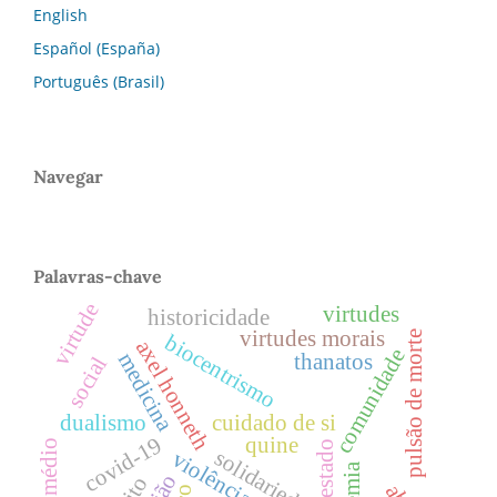
English
Español (España)
Português (Brasil)
Navegar
Palavras-chave
virtude
virtudes
historicidade
virtudes morais
pulsão de morte
biocentrismo
axel honneth
comunidade
medicina
thanatos
social
dualismo
cuidado de si
quine
covid-19
estado
solidariedade
violência