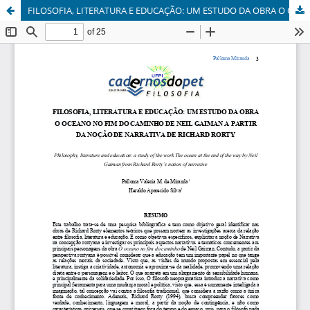
FILOSOFIA, LITERATURA E EDUCAÇÃO: UM ESTUDO DA OBRA O OCEANO NO FIM DO CAMINHO DE NEIL GAIMAN A PARTIR DA NOÇÃO DE NARRATIVA DE RICHARD RORTY