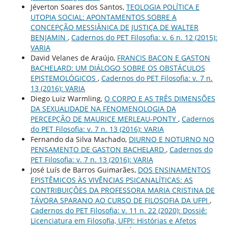
Jéverton Soares dos Santos,
TEOLOGIA POLÍTICA E
UTOPIA SOCIAL: APONTAMENTOS SOBRE A
CONCEPÇÃO MESSIÂNICA DE JUSTIÇA DE WALTER
BENJAMIN
,
Cadernos do PET Filosofia: v. 6 n. 12 (2015):
VARIA
David Velanes de Araújo,
FRANCIS BACON E GASTON
BACHELARD: UM DIÁLOGO SOBRE OS OBSTÁCULOS
EPISTEMOLÓGICOS
,
Cadernos do PET Filosofia: v. 7 n.
13 (2016): VARIA
Diego Luiz Warmling,
O CORPO E AS TRÊS DIMENSÕES
DA SEXUALIDADE NA FENOMENOLOGIA DA
PERCEPÇÃO DE MAURICE MERLEAU-PONTY
,
Cadernos
do PET Filosofia: v. 7 n. 13 (2016): VARIA
Fernando da Silva Machado,
DIURNO E NOTURNO NO
PENSAMENTO DE GASTON BACHELARD
,
Cadernos do
PET Filosofia: v. 7 n. 13 (2016): VARIA
José Luís de Barros Guimarães,
DOS ENSINAMENTOS
EPISTÊMICOS ÀS VIVÊNCIAS PSICANALÍTICAS: AS
CONTRIBUIÇÕES DA PROFESSORA MARIA CRISTINA DE
TÁVORA SPARANO AO CURSO DE FILOSOFIA DA UFPI
,
Cadernos do PET Filosofia: v. 11 n. 22 (2020): Dossiê:
Licenciatura em Filosofia, UFPI: Histórias e Afetos