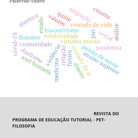
Palavras-chave
cinema
migração
quine
abertura
valores
estado
vontade de vida
análise
biocentrismo
social
júri
solidariedade
covid-19
thanatos
virtudes morais
comunidade
violência
pulsão de morte
cuidado de si
pandemia
religião
dualismo
futuro
ensino superior
axel honneth
medicina
direito
REVISTA DO
PROGRAMA DE EDUCAÇÃO TUTORIAL - PET-
FILOSOFIA