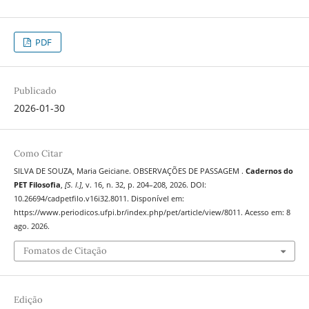
PDF
Publicado
2026-01-30
Como Citar
SILVA DE SOUZA, Maria Geiciane. OBSERVAÇÕES DE PASSAGEM .
Cadernos do
PET Filosofia
,
[S. l.]
, v. 16, n. 32, p. 204–208, 2026. DOI:
10.26694/cadpetfilo.v16i32.8011. Disponível em:
https://www.periodicos.ufpi.br/index.php/pet/article/view/8011. Acesso em: 8
ago. 2026.
Fomatos de Citação
Edição