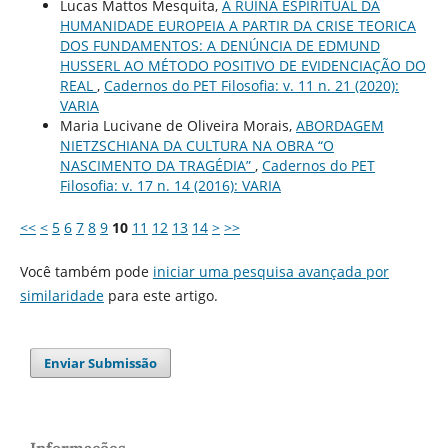
Lucas Mattos Mesquita,
A RUÍNA ESPIRITUAL DA
HUMANIDADE EUROPEIA A PARTIR DA CRISE TEORICA
DOS FUNDAMENTOS: A DENÚNCIA DE EDMUND
HUSSERL AO MÉTODO POSITIVO DE EVIDENCIAÇÃO DO
REAL
,
Cadernos do PET Filosofia: v. 11 n. 21 (2020):
VARIA
Maria Lucivane de Oliveira Morais,
ABORDAGEM
NIETZSCHIANA DA CULTURA NA OBRA “O
NASCIMENTO DA TRAGÉDIA”
,
Cadernos do PET
Filosofia: v. 17 n. 14 (2016): VARIA
<<
<
5
6
7
8
9
10
11
12
13
14
>
>>
Você também pode
iniciar uma pesquisa avançada por
similaridade
para este artigo.
Enviar Submissão
Informações