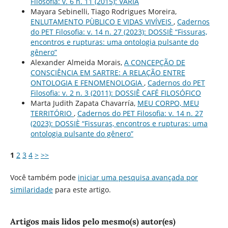
Filosofia: v. 6 n. 11 (2015): VARIA
Mayara Sebinelli, Tiago Rodrigues Moreira,
ENLUTAMENTO PÙBLICO E VIDAS VIVÍVEIS
,
Cadernos
do PET Filosofia: v. 14 n. 27 (2023): DOSSIÈ “Fissuras,
encontros e rupturas: uma ontologia pulsante do
gênero”
Alexander Almeida Morais,
A CONCEPÇÃO DE
CONSCIÊNCIA EM SARTRE: A RELAÇÃO ENTRE
ONTOLOGIA E FENOMENOLOGIA
,
Cadernos do PET
Filosofia: v. 2 n. 3 (2011): DOSSIÊ CAFÉ FILOSÓFICO
Marta Judith Zapata Chavarría,
MEU CORPO, MEU
TERRITÓRIO
,
Cadernos do PET Filosofia: v. 14 n. 27
(2023): DOSSIÈ “Fissuras, encontros e rupturas: uma
ontologia pulsante do gênero”
1
2
3
4
>
>>
Você também pode
iniciar uma pesquisa avançada por
similaridade
para este artigo.
Artigos mais lidos pelo mesmo(s) autor(es)