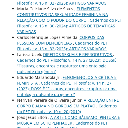
Filosofia: v. 16 n. 32 (2025): ARTIGOS VARIADOS
Maria Geiciane Silva de Souza,
ELEMENTOS
CONSTRUTIVOS DA SEXUALIDADE FEMININA NA
RELAÇÃO COM O PUDOR DO CORPO
,
Cadernos do PET
Filosofia: v. 15 n. 30 (2024): ARTIGOS DE TEMÁTICAS
VARIADAS
Carlos Henrique Lopes Almeida,
CORPOS DAS
PESSOAS COM DEFICIÊNCIAS
,
Cadernos do PET
Filosofia: v. 16 n. 32 (2025): ARTIGOS VARIADOS
Larissa Uceli,
DIREITOS SEXUAIS E REPRODUTIVOS
,
Cadernos do PET Filosofia: v. 14 n. 27 (2023): DOSSIÈ
“Fissuras, encontros e rupturas: uma ontologia
pulsante do gênero”
Eduardo Marandola Jr.,
FENOMENOLOGIA CRÍTICA E
FEMINISTA
,
Cadernos do PET Filosofia: v. 14 n. 27
(2023): DOSSIÈ “Fissuras, encontros e rupturas: uma
ontologia pulsante do gênero”
Nerivan Pereira de Oliveira Júnior,
A RELAÇÃO ENTRE
CORPO E ALMA NO GÓRGIAS EM PLATÃO
,
Cadernos
do PET Filosofia: v. 10 n. 20 (2019)
João Jesus Elton ,
A ARTE COMO BÁLSAMO: PINTURA E
MÚSICA EM SCHOPENHAUER
,
Cadernos do PET