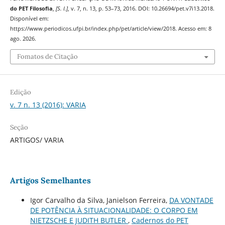
do PET Filosofia
,
[S. l.]
, v. 7, n. 13, p. 53–73, 2016. DOI: 10.26694/pet.v7i13.2018.
Disponível em:
https://www.periodicos.ufpi.br/index.php/pet/article/view/2018. Acesso em: 8
ago. 2026.
Fomatos de Citação
Edição
v. 7 n. 13 (2016): VARIA
Seção
ARTIGOS/ VARIA
Artigos Semelhantes
Igor Carvalho da Silva, Janielson Ferreira,
DA VONTADE
DE POTÊNCIA À SITUACIONALIDADE: O CORPO EM
NIETZSCHE E JUDITH BUTLER
,
Cadernos do PET