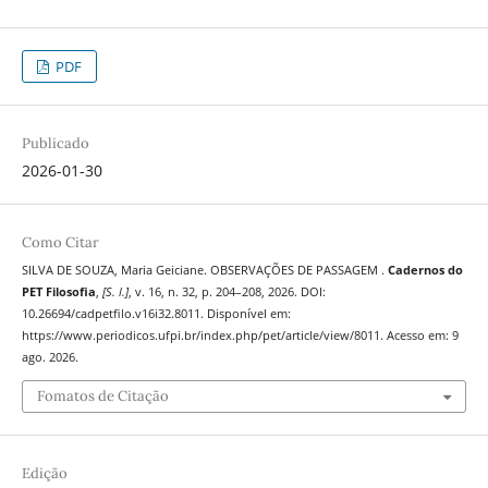
PDF
Publicado
2026-01-30
Como Citar
SILVA DE SOUZA, Maria Geiciane. OBSERVAÇÕES DE PASSAGEM .
Cadernos do
PET Filosofia
,
[S. l.]
, v. 16, n. 32, p. 204–208, 2026. DOI:
10.26694/cadpetfilo.v16i32.8011. Disponível em:
https://www.periodicos.ufpi.br/index.php/pet/article/view/8011. Acesso em: 9
ago. 2026.
Fomatos de Citação
Edição