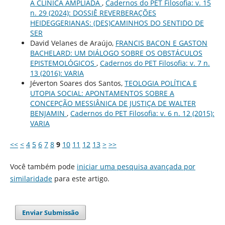
A CLÍNICA AMPLIADA
,
Cadernos do PET Filosofia: v. 15
n. 29 (2024): DOSSIÊ REVERBERAÇÕES
HEIDEGGERIANAS: (DES)CAMINHOS DO SENTIDO DE
SER
David Velanes de Araújo,
FRANCIS BACON E GASTON
BACHELARD: UM DIÁLOGO SOBRE OS OBSTÁCULOS
EPISTEMOLÓGICOS
,
Cadernos do PET Filosofia: v. 7 n.
13 (2016): VARIA
Jéverton Soares dos Santos,
TEOLOGIA POLÍTICA E
UTOPIA SOCIAL: APONTAMENTOS SOBRE A
CONCEPÇÃO MESSIÂNICA DE JUSTIÇA DE WALTER
BENJAMIN
,
Cadernos do PET Filosofia: v. 6 n. 12 (2015):
VARIA
<<
<
4
5
6
7
8
9
10
11
12
13
>
>>
Você também pode
iniciar uma pesquisa avançada por
similaridade
para este artigo.
Enviar Submissão