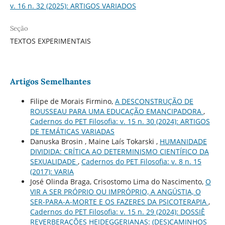
v. 16 n. 32 (2025): ARTIGOS VARIADOS
Seção
TEXTOS EXPERIMENTAIS
Artigos Semelhantes
Filipe de Morais Firmino,
A DESCONSTRUÇÃO DE
ROUSSEAU PARA UMA EDUCAÇÃO EMANCIPADORA
,
Cadernos do PET Filosofia: v. 15 n. 30 (2024): ARTIGOS
DE TEMÁTICAS VARIADAS
Danuska Brosin , Maine Laís Tokarski ,
HUMANIDADE
DIVIDIDA: CRÍTICA AO DETERMINISMO CIENTÍFICO DA
SEXUALIDADE
,
Cadernos do PET Filosofia: v. 8 n. 15
(2017): VARIA
José Olinda Braga, Crisostomo Lima do Nascimento,
O
VIR A SER PRÓPRIO OU IMPRÓPRIO, A ANGÚSTIA, O
SER-PARA-A-MORTE E OS FAZERES DA PSICOTERAPIA
,
Cadernos do PET Filosofia: v. 15 n. 29 (2024): DOSSIÊ
REVERBERAÇÕES HEIDEGGERIANAS: (DES)CAMINHOS