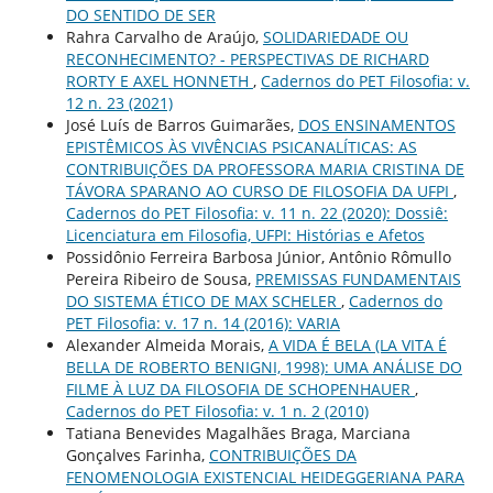
DO SENTIDO DE SER
Rahra Carvalho de Araújo,
SOLIDARIEDADE OU
RECONHECIMENTO? - PERSPECTIVAS DE RICHARD
RORTY E AXEL HONNETH
,
Cadernos do PET Filosofia: v.
12 n. 23 (2021)
José Luís de Barros Guimarães,
DOS ENSINAMENTOS
EPISTÊMICOS ÀS VIVÊNCIAS PSICANALÍTICAS: AS
CONTRIBUIÇÕES DA PROFESSORA MARIA CRISTINA DE
TÁVORA SPARANO AO CURSO DE FILOSOFIA DA UFPI
,
Cadernos do PET Filosofia: v. 11 n. 22 (2020): Dossiê:
Licenciatura em Filosofia, UFPI: Histórias e Afetos
Possidônio Ferreira Barbosa Júnior, Antônio Rômullo
Pereira Ribeiro de Sousa,
PREMISSAS FUNDAMENTAIS
DO SISTEMA ÉTICO DE MAX SCHELER
,
Cadernos do
PET Filosofia: v. 17 n. 14 (2016): VARIA
Alexander Almeida Morais,
A VIDA É BELA (LA VITA É
BELLA DE ROBERTO BENIGNI, 1998): UMA ANÁLISE DO
FILME À LUZ DA FILOSOFIA DE SCHOPENHAUER
,
Cadernos do PET Filosofia: v. 1 n. 2 (2010)
Tatiana Benevides Magalhães Braga, Marciana
Gonçalves Farinha,
CONTRIBUIÇÕES DA
FENOMENOLOGIA EXISTENCIAL HEIDEGGERIANA PARA