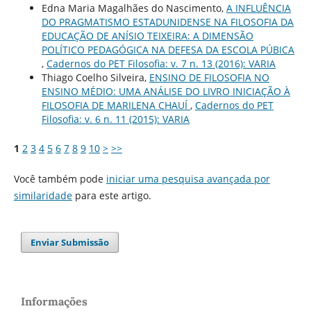
Edna Maria Magalhães do Nascimento,
A INFLUÊNCIA
DO PRAGMATISMO ESTADUNIDENSE NA FILOSOFIA DA
EDUCAÇÃO DE ANÍSIO TEIXEIRA: A DIMENSÃO
POLÍTICO PEDAGÓGICA NA DEFESA DA ESCOLA PÚBICA
,
Cadernos do PET Filosofia: v. 7 n. 13 (2016): VARIA
Thiago Coelho Silveira,
ENSINO DE FILOSOFIA NO
ENSINO MÉDIO: UMA ANÁLISE DO LIVRO INICIAÇÃO À
FILOSOFIA DE MARILENA CHAUÍ
,
Cadernos do PET
Filosofia: v. 6 n. 11 (2015): VARIA
1
2
3
4
5
6
7
8
9
10
>
>>
Você também pode
iniciar uma pesquisa avançada por
similaridade
para este artigo.
Enviar Submissão
Informações