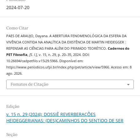
2024-07-20
Como Citar
PAES DE ARAUJO, Dayana. A ABERTURA FENOMENOLÓGICA DA ESFERA DA
VIVÊNCIA CONTIDA NA ANALÍTICA DA EXISTÊNCIA DE MARTIN HEIDEGGER :
REPENSAR AS CIÊNCIAS PARA ALÉM DO PRIMADO TEORÉTICO.
Cadernos do
PET Filosofia
,
[S. l.]
, v. 15, n. 29, p. 20–35, 2024. DOI:
10.26694/cadpetfilo.v15i29.5966. Disponível em:
https://www.periodicos.ufpi.br/index.php/pet/article/view/5966. Acesso em: 8
ago. 2026.
Fomatos de Citação
Edição
v. 15 n. 29 (2024): DOSSIÊ REVERBERAÇÕES
HEIDEGGERIANAS: (DES)CAMINHOS DO SENTIDO DE SER
Seção