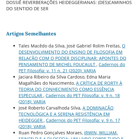
DOSSIÊ REVERBERAÇÕES HEIDEGGERIANAS: (DES)CAMINHOS
DO SENTIDO DE SER
Artigos Semelhantes
Tales Macêdo da Silva, José Gabriel Rolim Freitas,
O
DESENVOLVIMENTO DO ENSINO DE FILOSOFIA EM
RELAÇÃO COM O PODER DISCIPLINAR: APONTES DO
PENSAMENTO DE MICHEL FOUCAULT
,
Cadernos do
PET Filosofia: v. 11 n. 21 (2020): VARIA
Jaciara Ribeiro da Silva Cardoso, Edna Maria
Magalhães do Nascimento,
A CRÍTICA DE RORTY À
TEORIA DO CONHECIMENTO COMO ESSÊNCIA
ESPECULAR
,
Cadernos do PET Filosofia: v. 9 n. 18
(2018): VARIA
José Roberto Carvalhoda Silva,
A DOMINAÇÃO
TECNOLÓGICA E A SERENA RESISTÊNCIA EM
HEIDEGGER
,
Cadernos do PET Filosofia: v. 9 n. 17
(2018): VARIA
Ruan Pedro Gonçalves Moraes,
IRWIN, WILLIAM.
SEINFELD E A FILOSOFIA: UM LIVRO SOBRE TUDO E