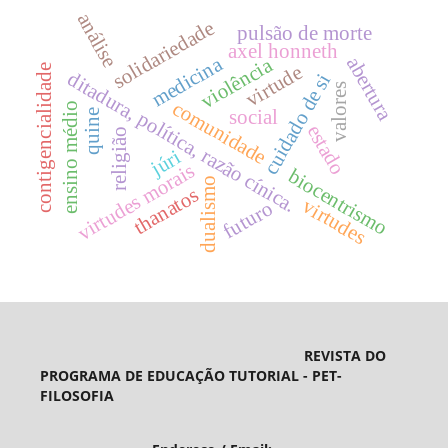
análise
solidariedade
pulsão de morte
axel honneth
medicina
abertura
violência
virtude
contigencialidade
ditadura, política, razão cínica.
cuidado de si
valores
comunidade
ensino médio
social
quine
estado
religião
júri
virtudes morais
biocentrismo
dualismo
thanatos
virtudes
futuro
REVISTA DO
PROGRAMA DE EDUCAÇÃO TUTORIAL - PET-
FILOSOFIA