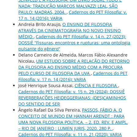
NADA; TRADUÇÃO MARCOS MALVAZZI LEAL, SÃO
PAULO: MADRAS, 2004.
,
Cadernos do PET Filosofia: v.
17 n. 14 (2016): VARIA
Andreia Brito Araujo,
O ENSINO DE FILOSOFIA
ATRAVÉS DA CINEMATOGRAFIA NO NOVO ENSINO
MÉDIO
,
Cadernos do PET Filosofia: v. 14 n. 27 (2023):
DOSSIÈ “Fissuras, encontros e rupturas: uma ontologia
pulsante do gênero”
Delano Carneiro de Almeida, Marcos Fábio Alexandre
Nicolau,
UM ESTUDO SOBRE A RELAÇÃO DO RETORNO
DA FILOSOFIA AO ENSINO MÉDIO COM A PROCURA
PELO CURSO DE FILOSOFIA DA UVA
,
Cadernos do PET
Filosofia: v. 17 n. 14 (2016): VARIA
José Henrique Sousa Assai,
CIÊNCIA E FILOSOFIA
,
Cadernos do PET Filosofia: v. 15 n. 29 (2024): DOSSIÊ
REVERBERAÇÕES HEIDEGGERIANAS: (DES)CAMINHOS
DO SENTIDO DE SER
Ângelo Rafael Da Silva Pereira,
PASSOS, FÁBIO A. O
CONCEITO DE MUNDO EM HANNAH ARENDT : PARA
UMA NOVA FILOSOFIA POLÍTICA. – 2. ED. REV. E AMPL.
– RIO DE JANEIRO : LUMEN JURIS, 2020. 280 P.
,
Cadernos do PET Filosofia: v. 11 n. 21 (2020): VARIA