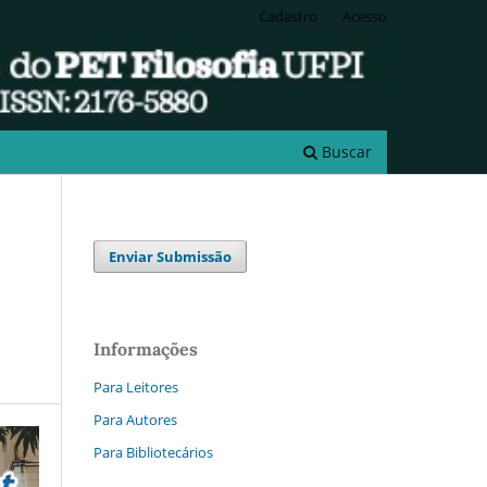
Cadastro
Acesso
Buscar
Enviar Submissão
Informações
Para Leitores
Para Autores
Para Bibliotecários