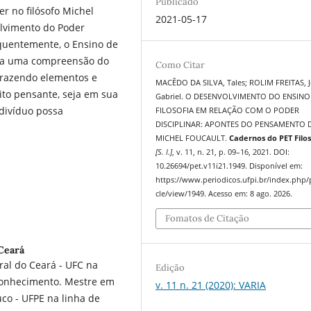
Publicado
er no filósofo Michel
2021-05-17
olvimento do Poder
quentemente, o Ensino de
rá a uma compreensão do
Como Citar
 trazendo elementos e
MACÊDO DA SILVA, Tales; ROLIM FREITAS, 
to pensante, seja em sua
Gabriel. O DESENVOLVIMENTO DO ENSINO
ndivíduo possa
FILOSOFIA EM RELAÇÃO COM O PODER
DISCIPLINAR: APONTES DO PENSAMENTO 
MICHEL FOUCAULT.
Cadernos do PET Filos
[S. l.]
, v. 11, n. 21, p. 09–16, 2021. DOI:
10.26694/pet.v11i21.1949. Disponível em:
https://www.periodicos.ufpi.br/index.php/p
cle/view/1949. Acesso em: 8 ago. 2026.
Fomatos de Citação
Ceará
ral do Ceará - UFC na
Edição
 Conhecimento. Mestre em
v. 11 n. 21 (2020): VARIA
co - UFPE na linha de