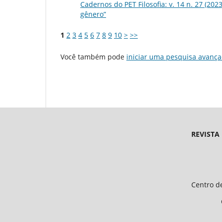
Cadernos do PET Filosofia: v. 14 n. 27 (20
gênero”
1
2
3
4
5
6
7
8
9
10
>
>>
Você também pode
iniciar uma pesquisa avança
REVISTA
Endereço 
Universidade Federal d
Centro de Ciências Humanas e 
CEP 64.049-550, Teresina
E-mail: petfiloso