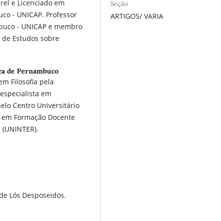
rel e Licenciado em
Seção
uco - UNICAP. Professor
ARTIGOS/ VARIA
ambuco - UNICAP e membro
a de Estudos sobre
ica de Pernambuco
m Filosofia pela
especialista em
pelo Centro Universitário
do em Formação Docente
l (UNINTER).
de Lós Desposeidos.