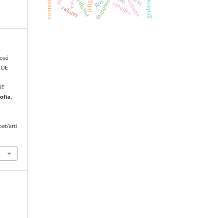
religião
medicina
virtude
júri
thanatos
virtudes
valores
José
 DE
DE
ofia
,
et/arti