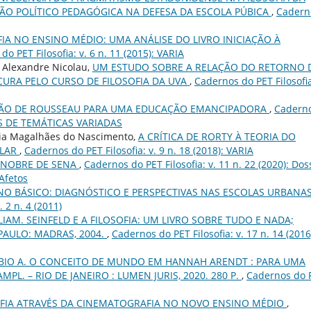
SÃO POLÍTICO PEDAGÓGICA NA DEFESA DA ESCOLA PÚBICA
,
Cadern
FIA NO ENSINO MÉDIO: UMA ANÁLISE DO LIVRO INICIAÇÃO À
o PET Filosofia: v. 6 n. 11 (2015): VARIA
 Alexandre Nicolau,
UM ESTUDO SOBRE A RELAÇÃO DO RETORNO 
CURA PELO CURSO DE FILOSOFIA DA UVA
,
Cadernos do PET Filosofia
ÃO DE ROUSSEAU PARA UMA EDUCAÇÃO EMANCIPADORA
,
Cadern
IGOS DE TEMÁTICAS VARIADAS
aria Magalhães do Nascimento,
A CRÍTICA DE RORTY À TEORIA DO
ULAR
,
Cadernos do PET Filosofia: v. 9 n. 18 (2018): VARIA
N NOBRE DE SENA
,
Cadernos do PET Filosofia: v. 11 n. 22 (2020): Dos
 Afetos
INO BÁSICO: DIAGNÓSTICO E PERSPECTIVAS NAS ESCOLAS URBANA
 2 n. 4 (2011)
LIAM. SEINFELD E A FILOSOFIA: UM LIVRO SOBRE TUDO E NADA;
PAULO: MADRAS, 2004.
,
Cadernos do PET Filosofia: v. 17 n. 14 (2016
ÁBIO A. O CONCEITO DE MUNDO EM HANNAH ARENDT : PARA UMA
AMPL. – RIO DE JANEIRO : LUMEN JURIS, 2020. 280 P.
,
Cadernos do 
OFIA ATRAVÉS DA CINEMATOGRAFIA NO NOVO ENSINO MÉDIO
,