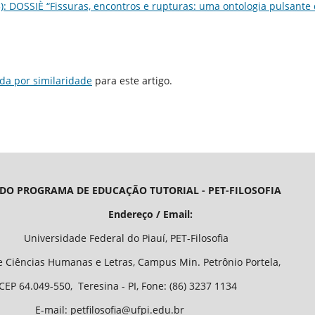
23): DOSSIÈ “Fissuras, encontros e rupturas: uma ontologia pulsante
da por similaridade
para este artigo.
 DO PROGRAMA DE EDUCAÇÃO TUTORIAL - PET-FILOSOFIA
/ Email:
o Piauí, PET-Filosofia
Letras, Campus Min. Petrônio Portela,
 - PI, Fone: (86) 3237 1134
fia@ufpi.edu.br