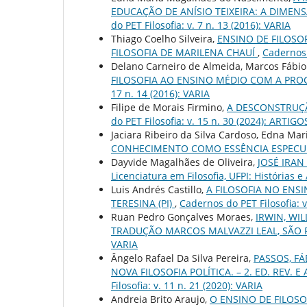
EDUCAÇÃO DE ANÍSIO TEIXEIRA: A DIMEN
do PET Filosofia: v. 7 n. 13 (2016): VARIA
Thiago Coelho Silveira,
ENSINO DE FILOSO
FILOSOFIA DE MARILENA CHAUÍ
,
Cadernos d
Delano Carneiro de Almeida, Marcos Fábio
FILOSOFIA AO ENSINO MÉDIO COM A PRO
17 n. 14 (2016): VARIA
Filipe de Morais Firmino,
A DESCONSTRUÇ
do PET Filosofia: v. 15 n. 30 (2024): ART
Jaciara Ribeiro da Silva Cardoso, Edna M
CONHECIMENTO COMO ESSÊNCIA ESPEC
Dayvide Magalhães de Oliveira,
JOSÉ IRA
Licenciatura em Filosofia, UFPI: Histórias e
Luis Andrés Castillo,
A FILOSOFIA NO ENS
TERESINA (PI)
,
Cadernos do PET Filosofia: v.
Ruan Pedro Gonçalves Moraes,
IRWIN, WIL
TRADUÇÃO MARCOS MALVAZZI LEAL, SÃO 
VARIA
Ângelo Rafael Da Silva Pereira,
PASSOS, F
NOVA FILOSOFIA POLÍTICA. – 2. ED. REV. E 
Filosofia: v. 11 n. 21 (2020): VARIA
Andreia Brito Araujo,
O ENSINO DE FILOS