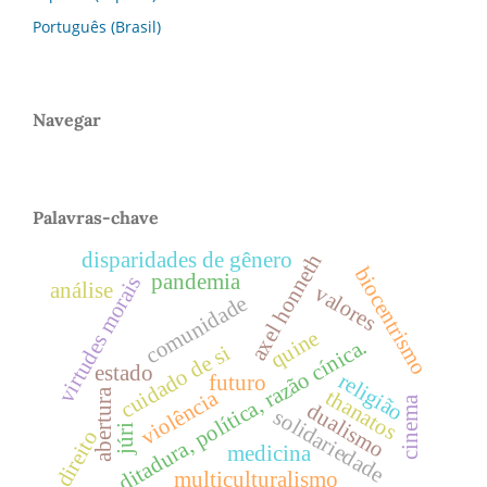
Português (Brasil)
Navegar
Palavras-chave
disparidades de gênero
axel honneth
biocentrismo
pandemia
virtudes morais
análise
valores
comunidade
quine
ditadura, política, razão cínica.
cuidado de si
estado
religião
futuro
thanatos
violência
abertura
cinema
dualismo
solidariedade
júri
direito
medicina
multiculturalismo