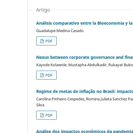
Artigo
Análisis comparativo entre la Bioeconomia y la
Guadalupe Medina Casado
PDF
Nexus between corporate governance and finan
Kayode Kolawole, Mustapha Abdulkadir, Rukayat Bukola 
PDF
Regime de metas de inflação no Brasil: impacto
Carolina Pinheiro Cespedes, Romina Julieta Sanchez Par
Silva
PDF
Análise dos impactos econômicos da pandemia 