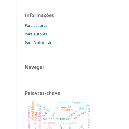
Informações
Para Leitores
Para Autores
Para Bibliotecários
Navegar
Palavras-chave
trabalho feminino
david bloor
aristóteles
agroecolÓgica
queijo
françois perroux
angola
mudanças
mato grosso do sul
método dialético
franceses
café
retorno ``à escala
método metafísico
redenção do gurguéia
escola
logit