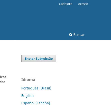
Cadastro
Acesso
Buscar
Enviar Submissão
icas
Idioma
viar
Português (Brasil)
English
Español (España)