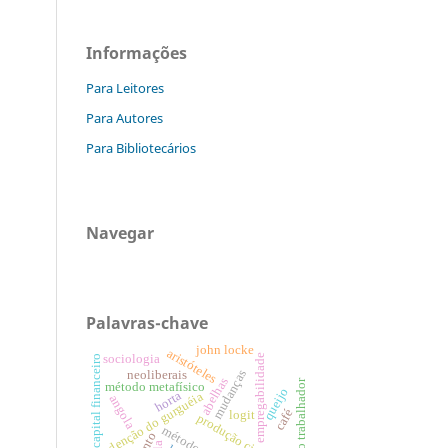
Informações
Para Leitores
Para Autores
Para Bibliotecários
Navegar
Palavras-chave
john locke
aristóteles
sociologia
empregabilidade
capital financeiro
mudanças
neoliberais
abelhas
perfil do trabalhador
método metafísico
queijo
horta
redenção do gurguéia
angola
café
logit
produção científica