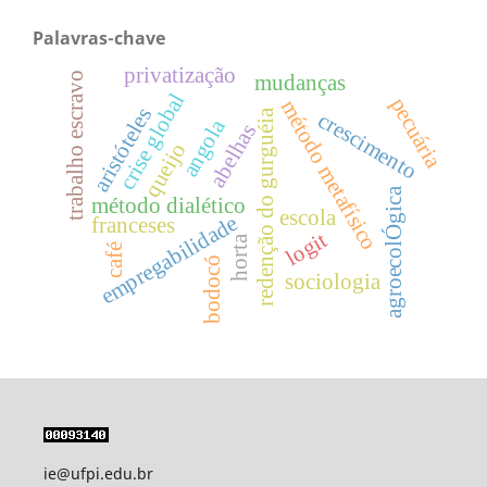
Palavras-chave
privatização
mudanças
trabalho escravo
crise global
pecuária
método metafísico
aristóteles
redenção do gurguéia
crescimento
angola
abelhas
queijo
agroecolÓgica
método dialético
escola
empregabilidade
franceses
logit
horta
café
bodocó
sociologia
ie@ufpi.edu.br