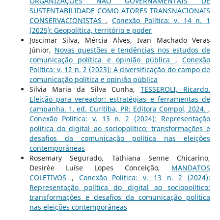
ORGANIZAÇÕES NÃO GOVERNAMENTAIS DE
SUSTENTABILIDADE COMO ATORES TRANSNACIONAIS
CONSERVACIONISTAS
,
Conexão Política: v. 14 n. 1
(2025): Geopolítica, território e poder
Joscimar Silva, Mércia Alves, Ivan Machado Veras
Júnior,
Novas questões e tendências nos estudos de
comunicação política e opinião pública
,
Conexão
Política: v. 12 n. 2 (2023): A diversificação do campo de
comunicação política e opinião pública
Silvia Maria da Silva Cunha,
TESSEROLI, Ricardo.
Eleição para vereador: estratégias e ferramentas de
campanha. 1. ed. Curitiba, PR: Editora Compol, 2024.
,
Conexão Política: v. 13 n. 2 (2024): Representação
política do digital ao sociopolítico: transformações e
desafios da comunicação política nas eleições
contemporâneas
Rosemary Segurado, Tathiana Senne Chicarino,
Desirèe Luíse Lopes Conceição,
MANDATOS
COLETIVOS
,
Conexão Política: v. 13 n. 2 (2024):
Representação política do digital ao sociopolítico:
transformações e desafios da comunicação política
nas eleições contemporâneas