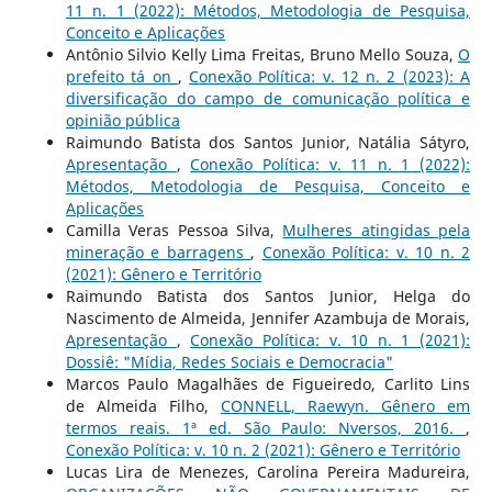
11 n. 1 (2022): Métodos, Metodologia de Pesquisa,
Conceito e Aplicações
Antônio Silvio Kelly Lima Freitas, Bruno Mello Souza,
O
prefeito tá on
,
Conexão Política: v. 12 n. 2 (2023): A
diversificação do campo de comunicação política e
opinião pública
Raimundo Batista dos Santos Junior, Natália Sátyro,
Apresentação
,
Conexão Política: v. 11 n. 1 (2022):
Métodos, Metodologia de Pesquisa, Conceito e
Aplicações
Camilla Veras Pessoa Silva,
Mulheres atingidas pela
mineração e barragens
,
Conexão Política: v. 10 n. 2
(2021): Gênero e Território
Raimundo Batista dos Santos Junior, Helga do
Nascimento de Almeida, Jennifer Azambuja de Morais,
Apresentação
,
Conexão Política: v. 10 n. 1 (2021):
Dossiê: "Mídia, Redes Sociais e Democracia"
Marcos Paulo Magalhães de Figueiredo, Carlito Lins
de Almeida Filho,
CONNELL, Raewyn. Gênero em
termos reais. 1ª ed. São Paulo: Nversos, 2016.
,
Conexão Política: v. 10 n. 2 (2021): Gênero e Território
Lucas Lira de Menezes, Carolina Pereira Madureira,