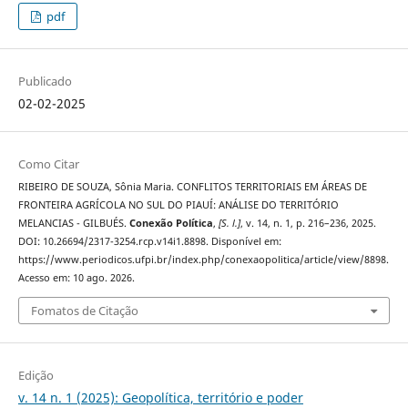
pdf
Publicado
02-02-2025
Como Citar
RIBEIRO DE SOUZA, Sônia Maria. CONFLITOS TERRITORIAIS EM ÁREAS DE
FRONTEIRA AGRÍCOLA NO SUL DO PIAUÍ: ANÁLISE DO TERRITÓRIO
MELANCIAS - GILBUÉS.
Conexão Política
,
[S. l.]
, v. 14, n. 1, p. 216–236, 2025.
DOI: 10.26694/2317-3254.rcp.v14i1.8898. Disponível em:
https://www.periodicos.ufpi.br/index.php/conexaopolitica/article/view/8898.
Acesso em: 10 ago. 2026.
Fomatos de Citação
Edição
v. 14 n. 1 (2025): Geopolítica, território e poder