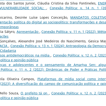
a dos Santos Junior, Cláudia Cristina da Silva Fontineles,
ENE
ULNERABILIDADE SOCIAL:
,
Conexão Política: v. 14 n. 1 (20
icarino, Desirèe Luíse Lopes Conceição,
MANDATOS COLETI
sentação política do digital ao sociopolítico: transformações e desa
ntemporâneas
ia Sátyro,
Apresentação
,
Conexão Política: v. 11 n. 1 (2022): Méto
cações
Gonçalves, Alexandre José Medeiros do Nascimento, Gesica Ma
ACIA
,
Conexão Política: v. 13 n. 1 (2024): Antropologia da Democra
e Cidadania
sos antidemocráticos na mídia
,
Conexão Política: v. 12 n. 2 (2023
lítica e opinião pública
ianças e adolescentes e o pensamento de Amartya Sen: alg
Política: v. 11 n. 2 (2022): Dinâmicas de Poder e Práticas Polít
eila Oliveira Campos,
Plataformas de mídia social como inter
2 (2023): A diversificação do campo de comunicação política e opi
 Mello Souza,
O prefeito tá on
,
Conexão Política: v. 12 n. 2 (2023
lítica e opinião pública