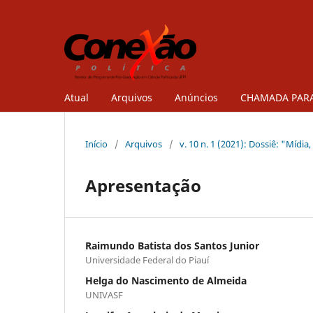
Atual
Arquivos
Anúncios
CHAMADA PARA
Início
/
Arquivos
/
v. 10 n. 1 (2021): Dossiê: "Mídi
Apresentação
Raimundo Batista dos Santos Junior
Universidade Federal do Piauí
Helga do Nascimento de Almeida
UNIVASF