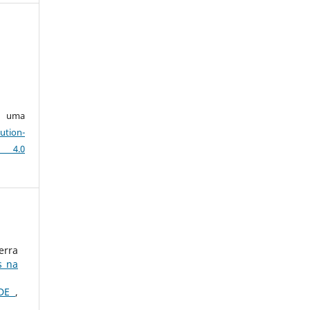
ob uma
ution-
 4.0
erra
s na
ADE
,