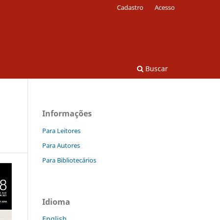
Cadastro
Acesso
Buscar
Informações
Para Leitores
Para Autores
Para Bibliotecários
Idioma
English