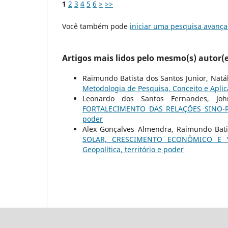
1
2
3
4
5
6
>
>>
Você também pode
iniciar uma pesquisa avança
Artigos mais lidos pelo mesmo(s) autor(e
Raimundo Batista dos Santos Junior, Natál
Metodologia de Pesquisa, Conceito e Apli
Leonardo dos Santos Fernandes, Joh
FORTALECIMENTO DAS RELAÇÕES SINO
poder
Alex Gonçalves Almendra, Raimundo Batist
SOLAR, CRESCIMENTO ECONÔMICO E V
Geopolítica, território e poder