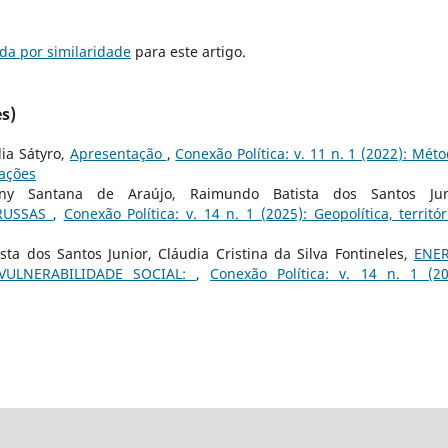
da por similaridade
para este artigo.
s)
ia Sátyro,
Apresentação
,
Conexão Política: v. 11 n. 1 (2022): Méto
cações
ny Santana de Araújo, Raimundo Batista dos Santos Jun
-RUSSAS
,
Conexão Política: v. 14 n. 1 (2025): Geopolítica, territór
a dos Santos Junior, Cláudia Cristina da Silva Fontineles,
ENE
ULNERABILIDADE SOCIAL:
,
Conexão Política: v. 14 n. 1 (20