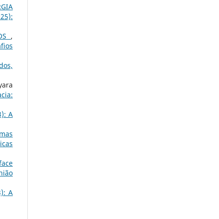
RGIA
25):
VOS
,
fios
dos,
yara
cia:
): A
umas
icas
face
nião
): A