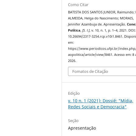
Como Citar
BATISTA DOS SANTOS JUNIOR, Raimundo; 
ALMEIDA, Helga do Nascimento; MORAIS,
Jennifer Azambuja de. Apresentação.
Cone
Política
,
[S. l.]
, v. 10, n. 1, p. 1–4, 2021. DOI:
10.26694/2317-3254.rcp.v10i1.8461. Dispon
em:
https://www.periodicos.ufpi.br/index.ph
aopolitica/article/view/8461. Acesso em: 8 
2026.
Fomatos de Citação
Edição
v. 10 n. 1 (2021): Dossiê: "Mídia,
Redes Sociais e Democracia"
Seção
Apresentação