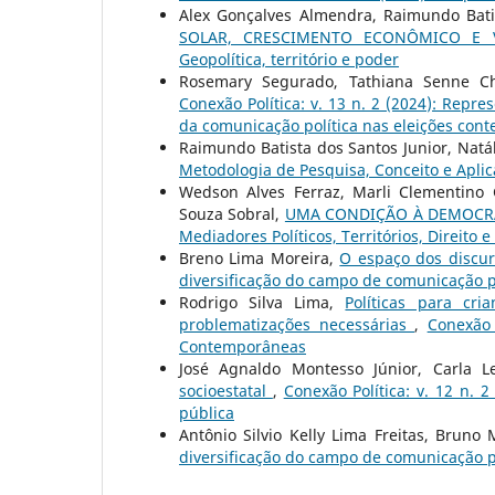
Alex Gonçalves Almendra, Raimundo Batist
SOLAR, CRESCIMENTO ECONÔMICO E V
Geopolítica, território e poder
Rosemary Segurado, Tathiana Senne Ch
Conexão Política: v. 13 n. 2 (2024): Repre
da comunicação política nas eleições co
Raimundo Batista dos Santos Junior, Natál
Metodologia de Pesquisa, Conceito e Apli
Wedson Alves Ferraz, Marli Clementino 
Souza Sobral,
UMA CONDIÇÃO À DEMOCR
Mediadores Políticos, Territórios, Direito 
Breno Lima Moreira,
O espaço dos discur
diversificação do campo de comunicação po
Rodrigo Silva Lima,
Políticas para cr
problematizações necessárias
,
Conexão 
Contemporâneas
José Agnaldo Montesso Júnior, Carla L
socioestatal
,
Conexão Política: v. 12 n. 
pública
Antônio Silvio Kelly Lima Freitas, Bruno
diversificação do campo de comunicação po